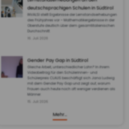
deutschsprachigen Schulen in Südtirol
INVALSI stellt Ergebnisse der Lernstandserhebungen
des Frühjahres vor – Mathematikergebnisse in der
Oberstufe deutlich über dem gesamtitalienischen
Durchschnitt
16. Juli 2026
Gender Pay Gap in Südtirol
Gleiche Arbeit, unterschiedlicher Lohn? In ihrem
Videobeitrag für den Schülerinnen- und
Schülerpreis CLAUS beschäftigt sich Jana Ludwig
mit dem Gender Pay Gap und zeigt auf, warum
Frauen auch heute noch oft weniger verdienen als
Männer.
15. Juli 2026
Mehr…