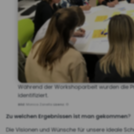
Während der Workshoparbeit wurden die P
identifiziert.
Bild:
Monica Zanella
Lizenz:
©
Zu welchen Ergebnissen ist man gekommen
?
Die Visionen und Wünsche für unsere ideale Schul