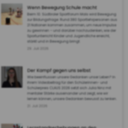
Wenn Bewegung Schule macht
Beim 10. Südtiroler Sportforum Mals wird Bewegung
zur Bildungsfrage: Rund 380 Sportlehrpersonen aus
21 Nationen kommen zusammen, um neue Impulse
zu gewinnen – und darüber nachzudenken, wie der
Sportunterricht Kinder und Jugendliche erreicht,
stärkt und in Bewegung bringt.
29. Juli 2026
Der Kampf gegen uns selbst
Wie beeinflussen unsere Gedanken unser Leben? In
ihrem Videobeitrag für den Schülerinnen- und
Schülerpreis CLAUS 2026 setzt sich Julia Ninz mit
mentaler Stärke auseinander und zeigt, wie wir
lernen können, unsere Gedanken bewusst zu lenken.
21. Juli 2026
Lernstandserhebungen an den