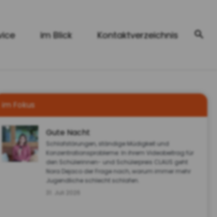
vice
im Blick
Kontaktverzeichnis
im Fokus
Gute Nacht
Schlafstörungen, ständige Müdigkeit und
Konzentrationsprobleme: In ihrem Videobeitrag für
den Schülerinnen- und Schülerpreis CLAUS geht
Nora Dejaco der Frage nach, warum immer mehr
Jugendliche schlecht schlafen.
31. Juli 2026