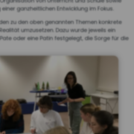
e Organisation von Unterricht und Schule sowie
iner ganzheitlichen Entwicklung im Fokus.
en zu den oben genannten Themen konkrete
e Realität umzusetzen. Dazu wurde jeweils ein
Pate oder eine Patin festgelegt, die Sorge für die