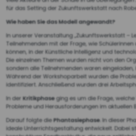
für das Setting der Zukunftswerkstatt nach Rob
Wie haben Sie das Modell angewandt?
In unserer Veranstaltung „Zukunftswerkstatt – L
Teilnehmenden mit der Frage, wie Schülerinnen 
können, in der Künstliche Intelligenz und techno
Die einzelnen Themen wurden nicht von den Or
sondern alle Teilnehmenden waren eingeladen, 
Während der Workshoparbeit wurden die Probl
identifiziert. Anschließend wurden drei Arbeits
In der
Kritikphase
ging es um die Frage, welche
Probleme und Herausforderungen im aktuellen Bi
Darauf folgte die
Phantasiephase
. In dieser P
ideale Unterrichtsgestaltung entwickelt. Dabei 