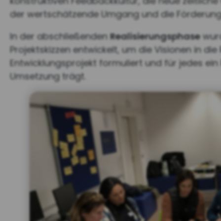
konstruktiven Feedbackkultur, die neue zeitlich
der wertschätzende Umgang und die Förderung e
In der abschließenden
Realisierungsphase
wurd
Projektskizzen entwickelt, um die Visionen in di
Entwicklungsprojekt formuliert und für jedes ein 
Umsetzung trägt.