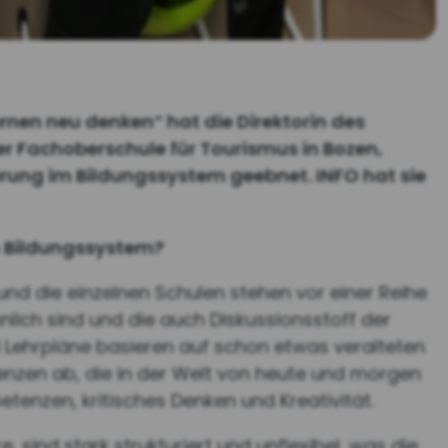
rnen neu denken“ hat die Direktorin des
 Fachoberschule für Tourismus in Bozen,
rung im Bildungssystem geebnet. INFO hat sie
en Bildungssystem?
nd die einzelnen Schulen stehen vor einer Reihe
nlich sind und die auch Diskussionsstoff der
 Lehrpläne basieren auf schon etwas veralteten
nzen ab, die in der Welt von heute und morgen
tenzen, kritisches Denken und Kreativität.
 sind stark strukturiert und unflexibel, was die