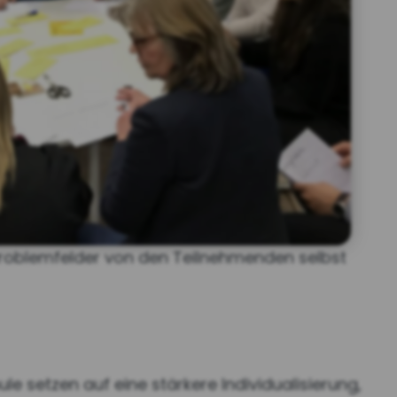
roblemfelder von den Teilnehmenden selbst
e setzen auf eine stärkere Individualisierung,