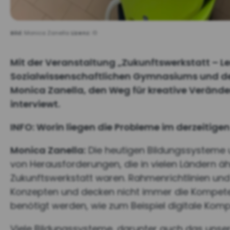
Bild:
Monica Zanella
Lizenz:
©
Mit der Veranstaltung „Zukunftswerkstatt – Le
Sozialwissenschaftlichen Gymnasiums und der
Monica Zanella, den Weg für kreative Verände
interviewt.
INFO: Worin liegen die Probleme im derzeitig
Monica Zanella:
Die heutigen Bildungssysteme u
von Herausforderungen, die in vielen Ländern äh
Zukunftswerkstatt waren. Rahmenrichtlinien und
Konzepten und decken nicht immer die Kompete
benötigt werden, wie zum Beispiel digitale Kompe
Viele Bildungssysteme, darunter auch das unsere,