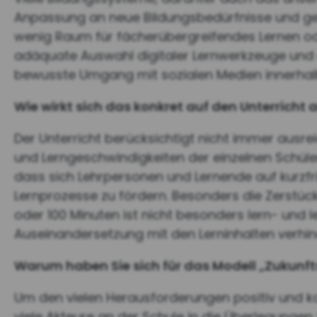
Anpassung an neue Bildungsbedürfnisse und ges
wenig Raum für fächerübergreifendes Lernen ode
adäquate Auswahl digitaler Lernwerkzeuge und
bewusste Umgang mit sozialen Medien innerhal
Wie wirkt sich das konkret auf den Unterricht 
Der Unterricht berücksichtigt nicht immer ausre
und Lerngeschwindigkeiten der einzelnen Schüler
dass sich Lehrpersonen und Lernende auf kurzfris
Lernprozesse zu fördern. Besonders die Zerstück
oder 100 Minuten ist nicht besonders lern- und l
Auseinandersetzung mit den Lerninhalten verhin
Warum haben Sie sich für das Modell „Zukunf
Um den vielen Herausforderungen positiv und k
viele Akteure an der Schule in die Überlegunge