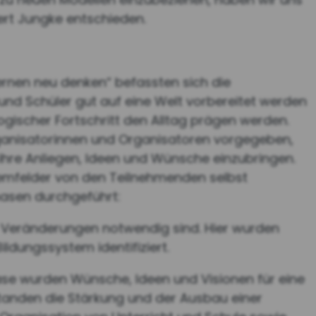
ert Jungke entschieden.
ernen neu denken“ befassten sich die
und Schüler gut auf eine Welt vorbereitet werden
logischer Fortschritt den Alltag prägen werden.
ganisatorinnen und Organisatoren vorgegeben,
ihre Anliegen, Ideen und Wünsche einzubringen.
emfelder von den Teilnehmenden selbst
phasen durchgeführt:
 Veränderungen notwendig sind. Hier wurden
ldungssystem identifiziert.
hase wurden Wünsche, Ideen und Visionen für eine
standen die Stärkung und der Ausbau einer