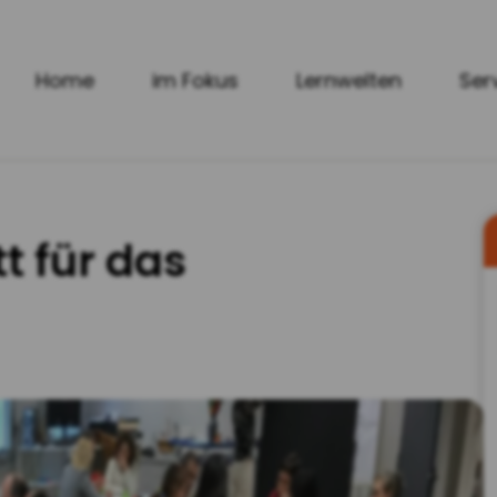
Home
im Fokus
Lernwelten
Ser
t für das