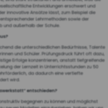
ellschaftliche Entwicklungen erschwert und
r innovative Ansätze lässt, zum Beispiel die
 entsprechender Lehrmethoden sowie der
b und außerhalb der Schule.
aus?
ichend die unterschiedlichen Bedürfnisse, Talente
innen und Schüler. Prüfungsdruck führt oft dazu,
tige Erfolge konzentrieren, anstatt tiefgreifende
elung der Lernzeit in Unterrichtsstunden zu 50
ehrförderlich, da dadurch eine vertiefte
dert wird.
tswerkstatt“ entschieden?
onstruktiv begegnen zu können und möglichst
n zu neuen Modellen einzubeziehen, haben wir uns