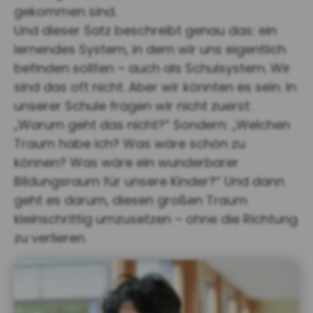
gekommen sind.
Und dieser Satz beschreibt genau das: ein
lernendes System, in dem wir uns eigentlich
befinden sollten – auch als Schulsystem. Wir
sind das oft nicht. Aber wir könnten es sein. In
unserer Schule fragen wir nicht zuerst:
„Warum geht das nicht?“ Sondern: „Welchen
Traum habe ich? Was wäre schön zu
können? Was wäre ein wunderbarer
Bildungsraum für unsere Kinder?“ Und dann
geht es darum, diesen großen Traum
kleinschrittig umzusetzen – ohne die Richtung
zu verlieren.