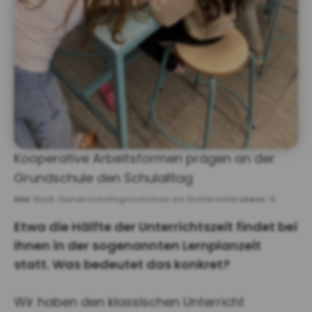
Kooperative Arbeitsformen prägen an der
Grundschule den Schulalltag
Bild:
Städt. Gemeinschaftsgrundschule am Dichterviertel
Lizenz:
©
Etwa die Hälfte der Unterrichtszeit findet bei
Ihnen in der sogenannten Lernplanzeit
statt. Was bedeutet das konkret?
Wir haben den klassischen Unterricht