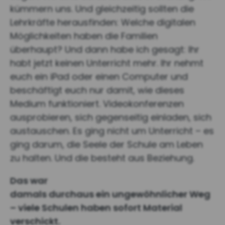
kümmern uns. Und gleichzeitig sollten die
Lehrkräfte herausfinden: Welche digitalen
Möglichkeiten haben die Familien
überhaupt? Und dann habe ich gesagt: Ihr
habt jetzt keinen Unterricht mehr. Ihr nehmt
euch ein iPad oder einen Computer und
beschäftigt euch nur damit, wie dieses
Medium funktioniert. Videokonferenzen
ausprobieren, sich gegenseitig einladen, sich
austauschen. Es ging nicht um Unterricht – es
ging darum, die Seele der Schule am Leben
zu halten. Und die besteht aus Beziehung.
Das war
damals durchaus ein ungewöhnlicher Weg
– viele Schulen haben sofort Material
verschickt.