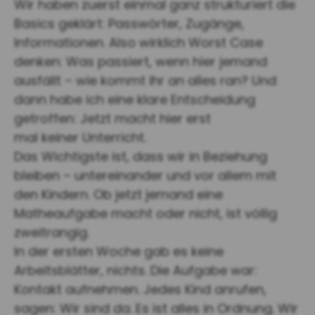
Wir haben zuerst einmal ganz strukturiert die
Basics geklärt: Passwörter, Zugänge,
Informationen. Also wirklich Worst Case
denken: Was passiert, wenn hier jemand
ausfällt – wie kommt ihr an alles ran? Und
dann habe ich eine klare Entscheidung
getroffen: Jetzt macht hier erst
mal keiner Unterricht.
Das Wichtigste ist, dass wir in Beziehung
bleiben – untereinander und vor allem mit
den Kindern. Ob jetzt jemand eine
Matheaufgabe macht oder nicht, ist völlig
zweitrangig.
In der ersten Woche gab es keine
Arbeitsblätter, nichts. Die Aufgabe war:
Kontakt aufnehmen. Jedes Kind anrufen,
sagen: Wir sind da. Es ist alles in Ordnung. Wir