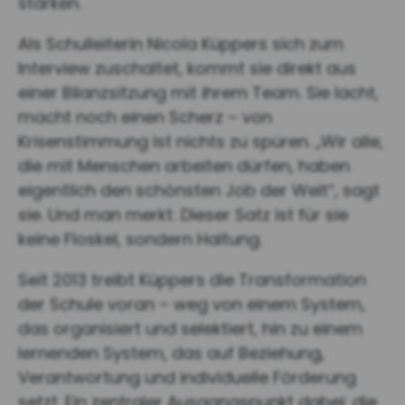
stärken.
Als Schulleiterin Nicola Küppers sich zum
Interview zuschaltet, kommt sie direkt aus
einer Bilanzsitzung mit ihrem Team. Sie lacht,
macht noch einen Scherz – von
Krisenstimmung ist nichts zu spüren. „Wir alle,
die mit Menschen arbeiten dürfen, haben
eigentlich den schönsten Job der Welt“, sagt
sie. Und man merkt: Dieser Satz ist für sie
keine Floskel, sondern Haltung.
Seit 2013 treibt Küppers die Transformation
der Schule voran – weg von einem System,
das organisiert und selektiert, hin zu einem
lernenden System, das auf Beziehung,
Verantwortung und individuelle Förderung
setzt. Ein zentraler Ausgangspunkt dabei: die