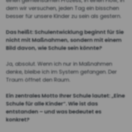
einen gemeinsamen Prozess, in einen Flow, in
dem wir versuchen, jeden Tag ein bisschen
besser für unsere Kinder zu sein als gestern.
Das heißt: Schulentwicklung beginnt für Sie
nicht mit Maßnahmen, sondern mit einem
Bild davon, wie Schule sein könnte?
Ja, absolut. Wenn ich nur in Maßnahmen
denke, bleibe ich im System gefangen. Der
Traum öffnet den Raum.
Ein zentrales Motto Ihrer Schule lautet: „Eine
Schule für alle Kinder“. Wie ist das
entstanden – und was bedeutet es
konkret?