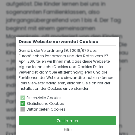
aufgelöst. Die Kinder lernen bei uns in
sogenannten Familienklassen, also
jahrgangsübergreifend von 1 bis 4. Der Tag
beginnt mit einem gemeinsamen
Morgenkreis, oft moderiert von den Kindern
Diese Website verwendet Cookies
selbst. Danach geht es in die Lernplanzeit. Die
Gemäß der Verordnung (EU) 2016/679 des
Kinder arbeiten auf ihrem individuellen Niveau
Europäischen Parlaments und des Rates vom 27.
– je nachdem, wo sie stehen. Einige brauchen
April 2016 teilen wir Ihnen mit, dass diese Webseite
eigene technische Cookies und Cookies Dritter
sehr enge Strukturen, andere arbeiten sehr
verwendet, damit Sie effizient navigieren und die
selbstständig. Und wichtig: Es ist nicht nur
Funktionen der Webseite einwandfrei nutzen können.
Falls Sie weiter navigieren, erklären Sie sich mit der
individuelles Lernen. Es gibt auch viele
Installation der Cookies einverstanden.
gemeinsame Phasen – Konferenzen,
Essenzielle Cookies
Partnerarbeiten, Austauschformate. Wir
Statistische Cookies
wollen, dass Kinder kognitiv aktiviert
Drittanbieter-Cookies
werden. Die Kinder arbeiten also an ihren
Zustimmen
Themen weiter – unabhängig vom Alter. Ein
Hilfe
Erstklässler kann auch schon auf dem Niveau