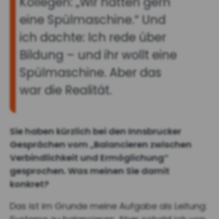
Kollegen: „Wir hätten gern
eine Spülmaschine.“
Und
ich dachte: Ich rede über
Bildung – und ihr wollt eine
Spülmaschine.
Aber das
war die Realität.
Sie haben kürzlich bei den Innsbrucker
Gesprächen vom „Balancieren zwischen
Verbindlichkeit und Ermöglichung“
gesprochen. Was meinen Sie damit
konkret?
Das ist im Grunde meine Aufgabe als Leitung: