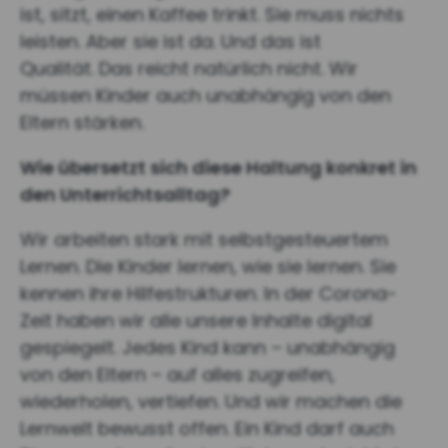
ist, sitzt, einen Kaffee trinkt. Sie muss nichts
leisten. Aber sie ist da. Und das ist
Qualität. Das reicht natürlich nicht. Wir
müssen Kinder auch unabhängig von den
Eltern stärken.
Wie übersetzt sich diese Haltung konkret in
den Unterrichtsalltag?
Wir arbeiten stark mit selbstgesteuertem
Lernen. Die Kinder lernen, wie sie lernen. Sie
kennen ihre Hilfestrukturen. In der Corona-
Zeit haben wir alle unsere Inhalte digital
gespiegelt. Jedes Kind kann – unabhängig
von den Eltern – auf alles zugreifen,
wiederholen, vertiefen. Und wir machen die
Lernwelt bewusst offen. Ein Kind darf auch