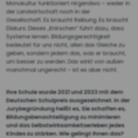
Monokultur funktioniert nirgendwo – weder in
der Landwirtschaft noch in der
Gesellschaft. Es braucht Reibung. Es braucht
Diskurs. Dieses „Knirschen“ führt dazu, dass
Systeme lernen. Bildungsgerechtigkeit
bedeutet für uns nicht, allen das Gleiche zu
geben, sondern jedem das, was er braucht,
um besser zu werden. Das wirkt von außen
manchmal ungerecht – ist es aber nicht.
Ihre Schule wurde 2021 und 2023 mit dem
Deutschen Schulpreis ausgezeichnet. In der
Jurybegründung heißt es, Sie schaffen es,
Bildungsbenachteiligung zu minimieren
und das Selbstwirksamkeitserleben jedes
Kindes zu stärken. Wie gelingt Ihnen das?