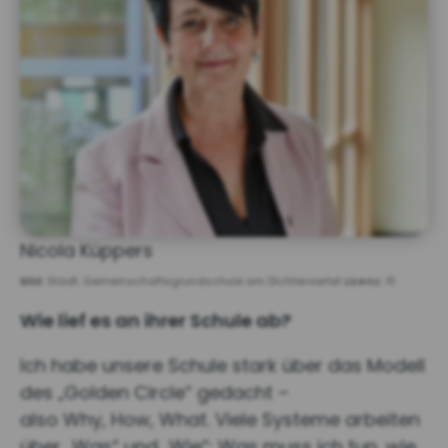
Nicola Küppers
Bild:
Städt. Gemeinschaftsgrundschule am Dichterviertel
Lizenz:
©
Wie lief es an ihrer Schule ab?
Ich habe unsere Schule stark über das Modell
des „Golden Circle“ gedacht –
also Why, How, What. Viele Systeme arbeiten
über „Was“ und „Wie“: Was muss ich tun, wie