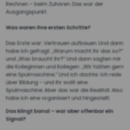
Rechnen – beim Zuhören.
Das war der
Ausgangspunkt.
Was waren Ihre ersten Schritte?
Das Erste war: Vertrauen aufbauen.
Und dann
habe ich gefragt: „Warum macht ihr das so?“
und „Was braucht ihr?“
Und dann sagten mir
die Kolleginnen und Kollegen: „Wir hätten gern
eine Spülmaschine.“
Und ich dachte: Ich rede
über Bildung – und ihr wollt eine
Spülmaschine.
Aber das war die Realität.
Also
habe ich eine organisiert und hingestellt.
Das klingt banal – war aber offenbar ein
Signal?