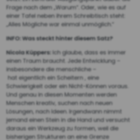
Frage nach dem „Warum“. Oder, wie es auf
einer Tafel neben ihrem Schreibtisch steht:
„Alles Mögliche war einmal unmöglich.“
INFO: Was steckt hinter diesem Satz?
Nicola Küppers:
Ich glaube, dass es immer
einen Traum braucht. Jede Entwicklung –
insbesondere die menschliche –
hat eigentlich ein Scheitern , eine
Schwierigkeit oder ein Nicht-Können voraus.
Und genau in diesen Momenten werden
Menschen kreativ, suchen nach neuen
Lösungen, nach Ideen. Irgendwann nimmt
jemand einen Stein in die Hand und versucht
daraus ein Werkzeug zu formen, weil die
bisherigen Strukturen an eine Grenze