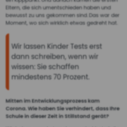
Eltern, die sich umentschieden haben und
bewusst zu uns gekommen sind.
Das war der
Moment, wo sich wirklich etwas gedreht hat.
Wir lassen Kinder Tests erst
dann schreiben, wenn wir
wissen: Sie schaffen
mindestens 70 Prozent.
Mitten im Entwicklungsprozess kam
Corona. Wie haben Sie verhindert, dass Ihre
Schule in dieser Zeit in Stillstand gerät?