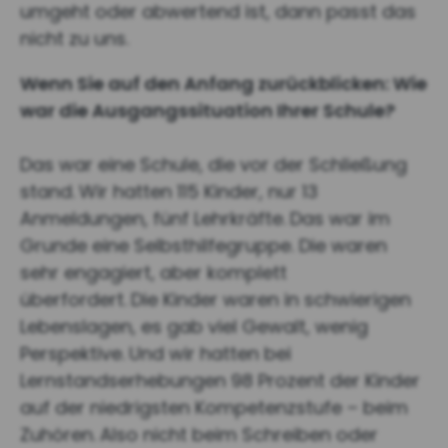
umgeht oder abwertend ist, dann passt das
nicht zu uns.
Wenn Sie auf den Anfang zurückblicken: Wie
war die Ausgangssituation Ihrer Schule?
Das war eine Schule, die vor der Schließung
stand.
Wir hatten 115 Kinder, nur 13
Anmeldungen, fünf Lehrkräfte.
Das war im
Grunde eine Selbsthilfegruppe. Die waren
sehr engagiert, aber komplett
überfordert.
Die Kinder waren in schwierigen
Lebenslagen, es gab viel Gewalt, wenig
Perspektive.
Und wir hatten bei
Lernstandserhebungen 98 Prozent der Kinder
auf der niedrigsten Kompetenzstufe – beim
Zuhören.
Also nicht beim Schreiben oder