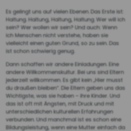
Es gelingt uns auf vielen Ebenen.
Das Erste ist:
Haltung. Haltung, Haltung, Haltung.
Wer will ich
sein? Wer wollen wir sein? Und auch: Wenn
ich Menschen nicht verstehe, haben sie
vielleicht einen guten Grund, so zu sein. Das
ist schon schwierig genug.
Dann schaffen wir andere Einladungen. Eine
andere Willkommenskultur. Bei uns sind Eltern
jederzeit willkommen. Es gibt kein „Hier musst
du draußen bleiben“. Die Eltern geben uns das
Wichtigste, was sie haben – ihre Kinder. Und
das ist oft mit Ängsten, mit Druck und mit
unterschiedlichen kulturellen Erfahrungen
verbunden. Und manchmal ist es schon eine
Bildungsleistung, wenn eine Mutter einfach da