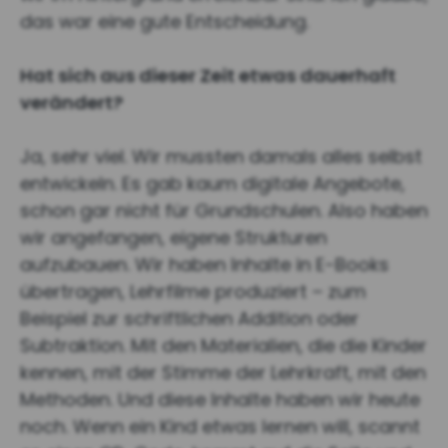
das war eine gute Entscheidung.
Hat sich aus dieser Zeit etwas dauerhaft
verändert?
Ja, sehr viel. Wir mussten damals alles selbst
entwickeln. Es gab kaum digitale Angebote,
schon gar nicht für Grundschulen. Also haben
wir angefangen, eigene Strukturen
aufzubauen. Wir haben Inhalte in E-Books
übertragen, Lehrfilme produziert – zum
Beispiel zur schriftlichen Addition oder
Subtraktion. Mit den Materialien, die die Kinder
kennen, mit der Stimme der Lehrkraft, mit den
Methoden. Und diese Inhalte haben wir heute
noch. Wenn ein Kind etwas lernen will, scannt