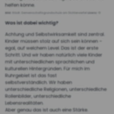
helfen könne.
Bild:
Städt. Gemeinschaftsgrundschule am Dichterviertel
Lizenz:
©
Was ist dabei wichtig?
Achtung und Selbstwirksamkeit sind zentral.
Kinder müssen stolz auf sich sein können –
egal, auf welchem Level. Das ist der erste
Schritt. Und wir haben natürlich viele Kinder
mit unterschiedlichen sprachlichen und
kulturellen Hintergründen. Für mich im
Ruhrgebiet ist das fast
selbstverständlich. Wir haben
unterschiedliche Religionen, unterschiedliche
Rollenbilder, unterschiedliche
Lebensrealitäten.
Aber genau das ist auch eine Stärke.