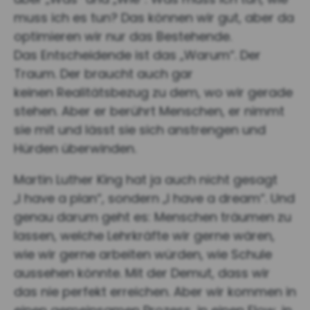
muss ich es tun? Das können wir gut, aber da
optimieren wir nur das Bestehende.
Das Entscheidende ist das „Warum“. Der
Traum. Der braucht auch gar
keinen Realitätsbezug zu dem, wo wir gerade
stehen. Aber er berührt Menschen, er nimmt
sie mit und lässt sie sich anstrengen und
Hürden überwinden.
Martin Luther King hat ja auch nicht gesagt
„I have a plan“, sondern „I have a dream“. Und
genau darum geht es: Menschen träumen zu
lassen, welche Lehrkräfte wir gerne wären,
wie wir gerne arbeiten würden, wie Schule
aussehen könnte. Mit der Demut, dass wir
das nie perfekt erreichen. Aber wir kommen in