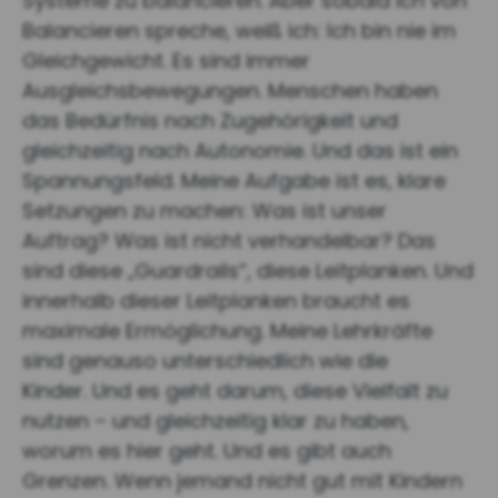
Systeme zu balancieren. Aber sobald ich von
Balancieren spreche, weiß ich: Ich bin nie im
Gleichgewicht. Es sind immer
Ausgleichsbewegungen. Menschen haben
das Bedürfnis nach Zugehörigkeit und
gleichzeitig nach Autonomie. Und das ist ein
Spannungsfeld. Meine Aufgabe ist es, klare
Setzungen zu machen: Was ist unser
Auftrag? Was ist nicht verhandelbar? Das
sind diese „Guardrails“, diese Leitplanken. Und
innerhalb dieser Leitplanken braucht es
maximale Ermöglichung. Meine Lehrkräfte
sind genauso unterschiedlich wie die
Kinder. Und es geht darum, diese Vielfalt zu
nutzen – und gleichzeitig klar zu haben,
worum es hier geht. Und es gibt auch
Grenzen. Wenn jemand nicht gut mit Kindern