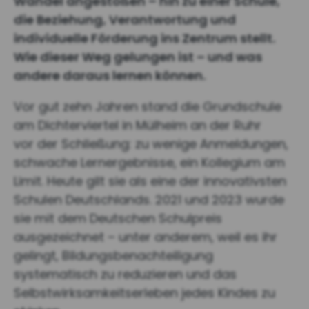
Wandel angestoßen – hin zu einer Schule,
die Beziehung, Verantwortung und
individuelle Förderung ins Zentrum stellt.
Wie dieser Weg gelungen ist – und was
andere daraus lernen können.
Vor gut zehn Jahren stand die Grundschule
am Dichterviertel in Mülheim an der Ruhr
vor der Schließung: zu wenige Anmeldungen,
schwache Lernergebnisse, ein Kollegium am
Limit. Heute gilt sie als eine der innovativsten
Schulen Deutschlands. 2021 und 2023 wurde
sie mit dem Deutschen Schulpreis
ausgezeichnet – unter anderem, weil es ihr
gelingt, Bildungsbenachteiligung
systematisch zu reduzieren und das
Selbstwirksamkeitserleben jedes Kindes zu