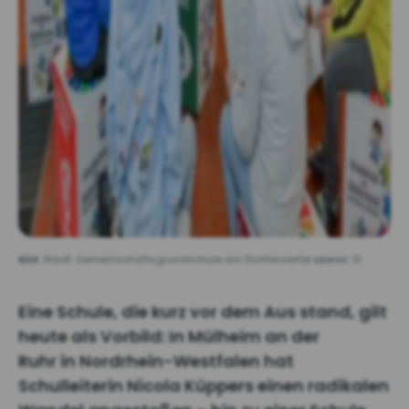
Bild:
Städt. Gemeinschaftsgrundschule am Dichterviertel
Lizenz:
©
Eine Schule, die kurz vor dem Aus stand, gilt
heute als Vorbild: In Mülheim an der
Ruhr in Nordrhein-Westfalen hat
Schulleiterin Nicola Küppers einen radikalen