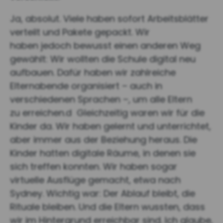
Ja, absolut. Viele haben sofort Arbeitsblätter
verteilt und Pakete gepackt. Wir
haben jedoch bewusst einen anderen Weg
gewählt: Wir wollten die Schule digital neu
aufbauen. Dafür haben wir zahlreiche
Elternabende organisiert – auch in
verschiedenen Sprachen –, um alle Eltern
zu erreichen.d Gleichzeitig waren wir für die
Kinder da. Wir haben gelernt und unterrichtet,
aber immer aus der Beziehung heraus. Die
Kinder hatten digitale Räume, in denen sie
sich treffen konnten. Wir haben sogar
virtuelle Ausflüge gemacht, etwa nach
Sydney. Wichtig war: Der Ablauf bleibt, die
Rituale bleiben. Und die Eltern wussten, dass
wir im Hintergrund erreichbar sind. Ich glaube,