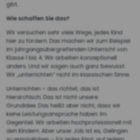
gibt.
Wie schaffen Sie das?
Wir versuchen sehr viele Wege, jedes Kind
hier zu fördern. Das machen wir zum Beispiel
im jahrgangsübergreifenden Unterricht von
Klasse 1 bis 4. Wir arbeiten konzeptionell
anders. Und wir sagen auch ganz bewusst:
Wir „unterrichten“ nicht im klassischen Sinne.
Unterrichten – das richtet, das ist
hierarchisch. Das ist nicht unsere
Grundidee. Das heißt aber nicht, dass wir
keine Leistungsansprüche haben. Im
Gegenteil. Wir arbeiten hochprofessionell mit
den Kindern. Aber unser Job ist es, Gelingen
zu ermöglichen – für jedes Kind, auf jedem