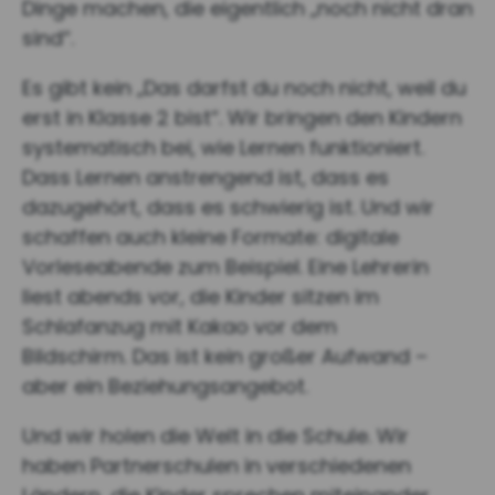
Dinge machen, die eigentlich „noch nicht dran
sind“.
Es gibt kein „Das darfst du noch nicht, weil du
erst in Klasse 2 bist“. Wir bringen den Kindern
systematisch bei, wie Lernen funktioniert.
Dass Lernen anstrengend ist, dass es
dazugehört, dass es schwierig ist. Und wir
schaffen auch kleine Formate: digitale
Vorleseabende zum Beispiel. Eine Lehrerin
liest abends vor, die Kinder sitzen im
Schlafanzug mit Kakao vor dem
Bildschirm. Das ist kein großer Aufwand –
aber ein Beziehungsangebot.
Und wir holen die Welt in die Schule. Wir
haben Partnerschulen in verschiedenen