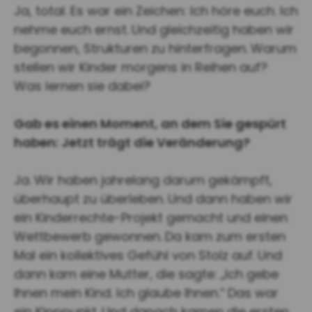
Ja, total. Es war ein Zeichen: Ich höre euch. Ich
nehme euch ernst.
Und gleichzeitig haben wir
begonnen, Strukturen zu hinterfragen.
Warum
stellen wir Kinder morgens in Reihen auf?
Was lernen sie dabei?
Gab es einen Moment, an dem Sie gespürt
haben: Jetzt trägt die Veränderung?
Ja.
Wir haben jahrelang darum gekämpft,
überhaupt zu überleben.
Und dann haben wir
ein Kinderrechte-Projekt gemacht und einen
Wettbewerb gewonnen.
Da kam zum ersten
Mal ein kollektives Gefühl von Stolz auf.
Und
dann kam eine Mutter, die sagte: „Ich gebe
Ihnen mein Kind. Ich glaube Ihnen.“
Das war
ein Kipppunkt.
Und danach kamen die ersten