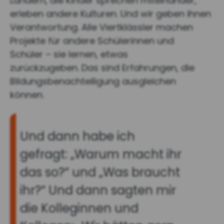
Ländern, die Kinder sprechen miteinander,
erleben andere Kulturen. Und wir geben ihnen
Verantwortung. Alle Viertklässler machen
Projekte für andere Schülerinnen und
Schüler – sie lernen, etwas
zurückzugeben. Das sind Erfahrungen, die
Bildungsbenachteiligung ausgleichen
können.
Und dann habe ich
gefragt: „Warum macht ihr
das so?“ und „Was braucht
ihr?“
Und dann sagten mir
die Kolleginnen und