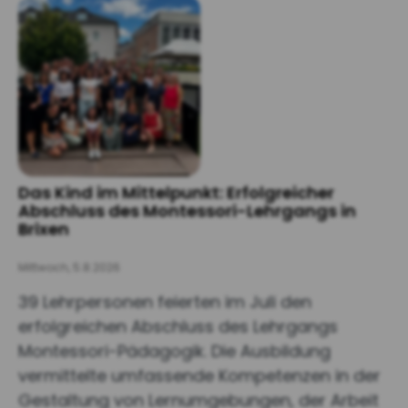
Das Kind im Mittelpunkt: Erfolgreicher
Abschluss des Montessori-Lehrgangs in
Brixen
Mittwoch, 5.8.2026
39 Lehrpersonen feierten im Juli den
erfolgreichen Abschluss des Lehrgangs
Montessori-Pädagogik. Die Ausbildung
vermittelte umfassende Kompetenzen in der
Gestaltung von Lernumgebungen, der Arbeit