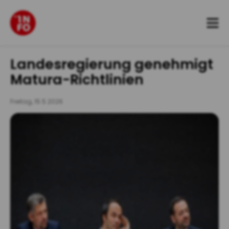
Zum
Inhalt
springen
Landesregierung genehmigt
Matura-Richtlinien
Freitag, 15.5.2026