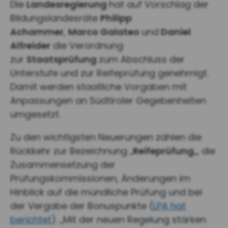
Die
Landesregierung
hat auf Vorschlag der
Bildungslandesräte
Philipp
Achammer
,
Marco Galateo
und
Daniel
Alfreider
die Verordnung
zur
Staatsprüfung
zum Abschluss der
Unterstufe und zur Reifeprüfung genehmigt.
Damit werden staatliche Vorgaben mit
Anpassungen an Südtiroler Gegebenheiten
umgesetzt.
Zu den wichtigsten Neuerungen zählen die
Rückkehr zur Bezeichnung „
Reifeprüfung
„, die
Zusammensetzung der
Prüfungskommissionen, Änderungen im
Hinblick auf die mündliche Prüfung und bei
der Vergabe der Bonuspunkte (
LPA hat
berichtet
). „Mit der neuen Regelung stärken