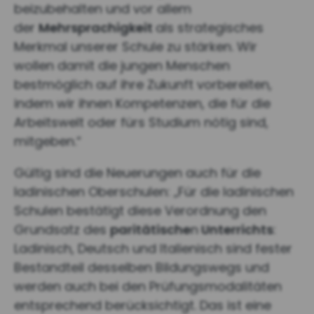
beizubehalten und vor allem
der
Mehrsprachigkeit
als strategisches
Merkmal unserer Schule zu stärken. Wir
wollen damit die jungen Menschen
bestmöglich auf ihre Zukunft vorbereiten,
indem wir ihnen Kompetenzen, die für die
Arbeitswelt oder fürs Studium nötig sind,
mitgeben.“
Gültig sind die Neuerungen auch für die
ladinischen Oberschulen: „Für die ladinischen
Schulen bestätigt diese Verordnung den
Grundsatz des
paritätische
n
Unterrichts
:
Ladinisch, Deutsch und Italienisch sind fester
Bestandteil desselben Bildungswegs und
werden auch bei den Prüfungsmodalitäten
entsprechend berücksichtigt. Das ist eine