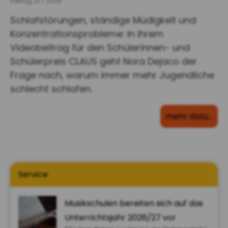
Freitag, 31.7.2026
Schlafstörungen, ständige Müdigkeit und
Konzentrationsprobleme: In ihrem
Videobeitrag für den Schülerinnen- und
Schülerpreis CLAUS geht Nora Dejaco der
Frage nach, warum immer mehr Jugendliche
schlecht schlafen.
mehr dazu…
Service
Musikschulen bereiten sich auf das
Unterrichtsjahr 2026/27 vor