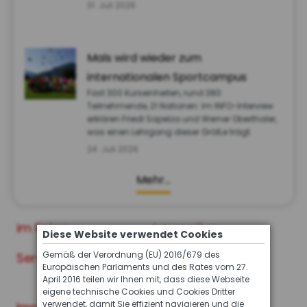
31. Juli 2026
Mals wird wieder zum
internationalen Sportcampus
Fast 300 Kurseinheiten, rund 380
Teilnehmende, 21 Nationen: Im INFO-Interview
erklären Friedl Sapelza und Werner Oberthaler,
was einen Lehrgang dieser Größe trägt.
24. Juli 2026
Mehr…
im Fokus
Lernwelten
Diese Website verwendet Cookies
Gemäß der Verordnung (EU) 2016/679 des
Service
Archiv der INFO
Europäischen Parlaments und des Rates vom 27.
Ausgaben
April 2016 teilen wir Ihnen mit, dass diese Webseite
eigene technische Cookies und Cookies Dritter
verwendet, damit Sie effizient navigieren und die