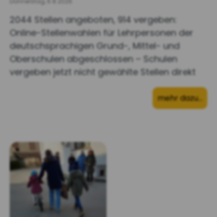
Donnerstag, 6.8.2026
2044 Stellen angeboten, 914 vergeben:
Online-Stellenwahlen für Lehrpersonen der
deutschsprachigen Grund-, Mittel- und
Oberschulen abgeschlossen – Schulen
vergeben jetzt nicht gewählte Stellen direkt
mehr dazu…