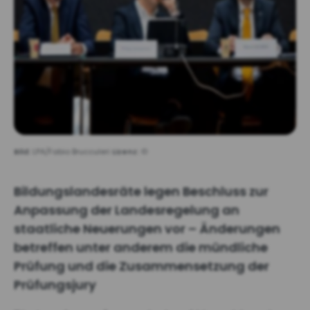
Bild:
LPA/Fabio Brucculeri
Lizenz:
©
Bildungslandesräte legen Beschluss zur
Anpassung der Landesregelung an
staatliche Neuerungen vor – Änderungen
betreffen unter anderem die mündliche
Prüfung und die Zusammensetzung der
Prüfungsjury