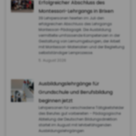
Erfolgreicher Abschluss des
Montessori-Lehrgangs in Brixen
39 Lehrpersonen feierten im Juli den
erfolgreichen Abschluss des Lehrgangs
Montessori-Pädagogik. Die Ausbildung
vermittelte umfassende Kompetenzen in der
Gestaltung von Lernumgebungen, der Arbeit
mit Montessori-Materialien und der Begleitung
selbstständiger Lernprozesse.
5. August 2026
Ausbildungslehrgänge für
Grundschule und Berufsbildung
beginnen jetzt
Lehrpersonen für verschiedene Tätigkeitsfelder
des Berufes gut vorbereiten – Pädagogische
Abteilung der Deutschen Bildungsdirektion
startet im August mit lehrbefähigenden
Ausbildungslehrgängen