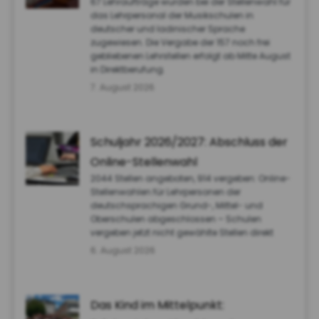
67 Lehraufträge wurden bei der Stellenwahl für
das Lehrpersonal der Musikschulen in
deutscher und ladinischer Sprache
zugewiesen. Die Vergabe der 157 noch frei
gebliebenen Lehrstellen erfolgt ab Mitte August
in Direktberufung.
7. August 2026
Schuljahr 2026/2027: Abschluss der
Online-Stellenwahl
2044 Stellen angeboten, 914 vergeben: Online-
Stellenwahlen für Lehrpersonen der
deutschsprachigen Grund-, Mittel- und
Oberschulen abgeschlossen – Schulen
vergeben jetzt nicht gewählte Stellen direkt
6. August 2026
Das Kind im Mittelpunkt: