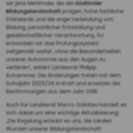
wir jene Merkmale, die die
Südtiroler
Bildungslandschaft
prägen: hohe fachliche
Standards und die enge Verbindung von
Bildung, persönlicher Entwicklung und
gesellschaftlicher Verantwortung. So
entwickeln wir das Prüfungssystem
zeitgemäß weiter, ohne die Besonderheiten
unserer Autonomie aus den Augen zu
verlieren“, erklärt Landesrat Philipp
Achammer. Die Änderungen treten mit dem
Schuljahr 2025/26 in Kraft und ersetzen die
Bestimmungen aus dem Jahr 2018.
Auch für Landesrat Marco Galateo
handelt es
sich dabei um eine wichtige Aktualisierung:
„Die Regelung erlaubt es uns, die lokalen
Wurzeln unserer Bildungslandschaft