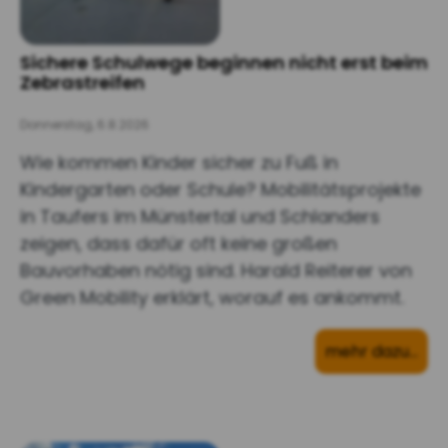
Sichere Schulwege beginnen nicht erst beim
Zebrastreifen
Donnerstag, 6.8.2026
Wie kommen Kinder sicher zu Fuß in
Kindergarten oder Schule? Mobilitätsprojekte
in Taufers im Münstertal und Schlanders
zeigen, dass dafür oft keine großen
Bauvorhaben nötig sind. Harald Reiterer von
Green Mobility erklärt, worauf es ankommt.
mehr dazu…