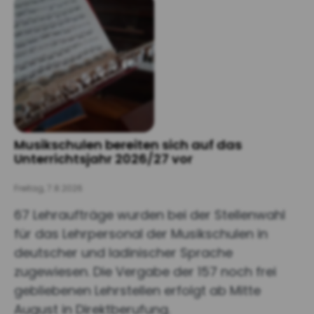
Musikschulen bereiten sich auf das
Unterrichtsjahr 2026/27 vor
Freitag, 7.8.2026
67 Lehraufträge wurden bei der Stellenwahl
für das Lehrpersonal der Musikschulen in
deutscher und ladinischer Sprache
zugewiesen. Die Vergabe der 157 noch frei
gebliebenen Lehrstellen erfolgt ab Mitte
August in Direktberufung.