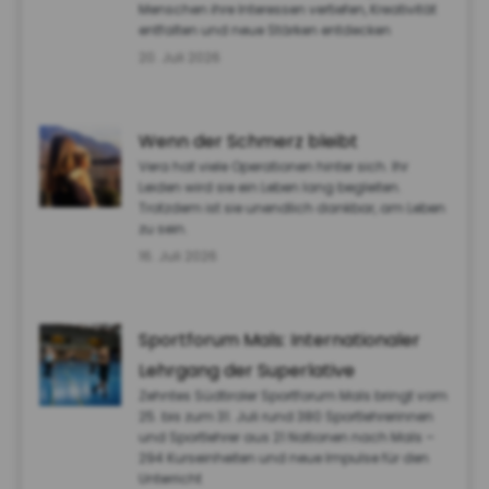
Menschen ihre Interessen vertiefen, Kreativität
entfalten und neue Stärken entdecken
20. Juli 2026
Wenn der Schmerz bleibt
Vera hat viele Operationen hinter sich. Ihr
Leiden wird sie ein Leben lang begleiten.
Trotzdem ist sie unendlich dankbar, am Leben
zu sein.
16. Juli 2026
Sportforum Mals: Internationaler
Lehrgang der Superlative
Zehntes Südtiroler Sportforum Mals bringt vom
25. bis zum 31. Juli rund 380 Sportlehrerinnen
und Sportlehrer aus 21 Nationen nach Mals –
294 Kurseinheiten und neue Impulse für den
Unterricht