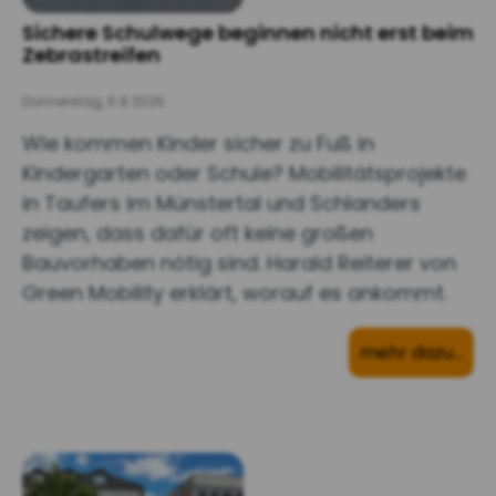
Sichere Schulwege beginnen nicht erst beim
Zebrastreifen
Donnerstag, 6.8.2026
Wie kommen Kinder sicher zu Fuß in
Kindergarten oder Schule? Mobilitätsprojekte
in Taufers im Münstertal und Schlanders
zeigen, dass dafür oft keine großen
Bauvorhaben nötig sind. Harald Reiterer von
Green Mobility erklärt, worauf es ankommt.
mehr dazu…