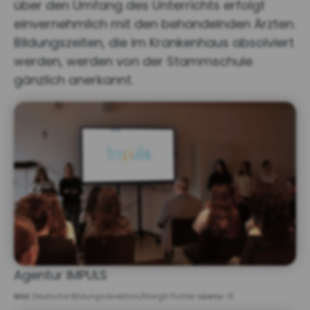
über den Umfang des Unterrichts erfolgt
einvernehmlich mit den behandelnden Ärzten.
Bildungszeiten, die im Krankenhaus absolviert
werden, werden von der Stammschule
gänzlich anerkannt.
Agentur IMPULS
Bild:
Deutsche Bildungsdirektion/Margit Pichler
Lizenz:
©