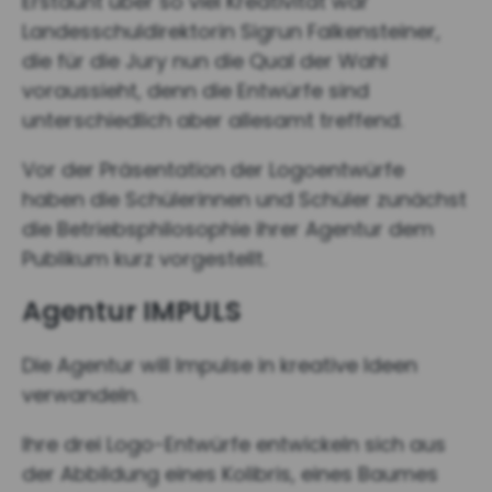
Erstaunt über so viel Kreativität war
Landesschuldirektorin Sigrun Falkensteiner,
die für die Jury nun die Qual der Wahl
voraussieht, denn die Entwürfe sind
unterschiedlich aber allesamt treffend.
Vor der Präsentation der Logoentwürfe
haben die Schülerinnen und Schüler zunächst
die Betriebsphilosophie ihrer Agentur dem
Publikum kurz vorgestellt.
Agentur IMPULS
Die Agentur will Impulse in kreative Ideen
verwandeln.
Ihre drei Logo-Entwürfe entwickeln sich aus
der Abbildung eines Kolibris, eines Baumes