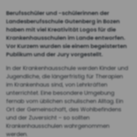
Berufsschüler und -schülerinnen der
Landesberufsschule Gutenberg in Bozen
haben mit viel Kreativität Logos für die
Krankenhausschulen im Lande entworfen.
Vor Kurzem wurden sie einem begeisterten
Publikum und der Jury vorgestellt.
In der Krankenhausschule werden Kinder und
Jugendliche, die längerfristig für Therapien
im Krankenhaus sind, von Lehrkräften
unterrichtet. Eine besondere Umgebung
fernab vom üblichen schulischen Alltag. Ein
Ort der Gemeinschaft, des Wohlbefindens
und der Zuversicht – so sollten
Krankenhausschulen wahrgenommen
werden.