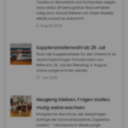
Taufers im Münstertal und Schlanders zeigen,
dass dafür oft keine großen Bauvorhaben
nötig sind. Harald Reiterer von Green Mobility
erklärt, worauf es ankommt.
6. August 2026
Supplenzstellenwahl ab 29. Juli
Wahl der Supplenzstellen für den Unterricht an
deutschsprachigen Schulen kann von
Mittwoch, 29. Juli, bis Dienstag, 4. August,
online vorgenommen werden
27. Juli 2026
Neugierig bleiben, Fragen stellen,
mutig weiterwachsen
Erfolgreicher Abschluss der diesjährigen
Auflage der Sommerakademie „Sapientia
Ludens“ – Lernräume, in denen junge