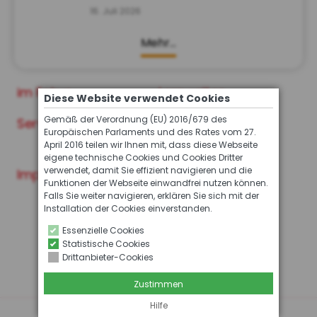
16. Juli 2026
Mehr…
im Fokus
Lernwelten
Diese Website verwendet Cookies
Gemäß der Verordnung (EU) 2016/679 des
Service
Archiv der INFO
Europäischen Parlaments und des Rates vom 27.
Ausgaben
April 2016 teilen wir Ihnen mit, dass diese Webseite
eigene technische Cookies und Cookies Dritter
verwendet, damit Sie effizient navigieren und die
Impressum
Funktionen der Webseite einwandfrei nutzen können.
Falls Sie weiter navigieren, erklären Sie sich mit der
Installation der Cookies einverstanden.
Essenzielle Cookies
Statistische Cookies
Drittanbieter-Cookies
Zustimmen
Hilfe
Cookie Einstellungen ändern