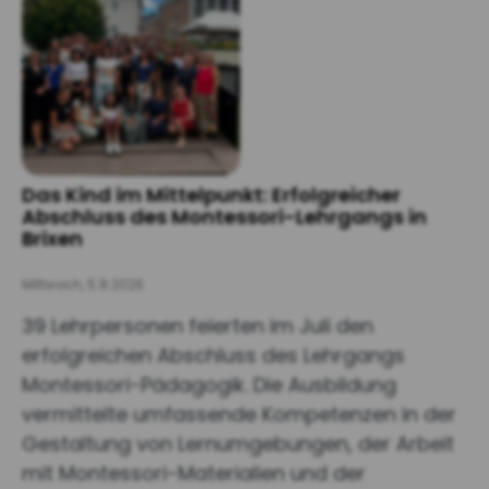
Das Kind im Mittelpunkt: Erfolgreicher
Abschluss des Montessori-Lehrgangs in
Brixen
Mittwoch, 5.8.2026
39 Lehrpersonen feierten im Juli den
erfolgreichen Abschluss des Lehrgangs
Montessori-Pädagogik. Die Ausbildung
vermittelte umfassende Kompetenzen in der
Gestaltung von Lernumgebungen, der Arbeit
mit Montessori-Materialien und der