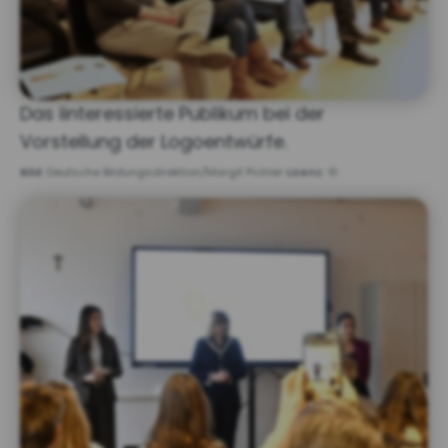
Das iinteressierte Publikum bei der
Vorstellung der Logoentwürfe.
Bild:
Deutsche Bildungsdirektion/Margit Pichler
Lizenz:
©