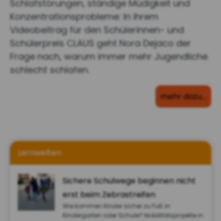
Schlafstörungen, ständige Müdigkeit und
Konzentrationsprobleme: In ihrem
Videobeitrag für den Schülerinnen- und
Schülerpreis CLAUS geht Nora Dejaco der
Frage nach, warum immer mehr Jugendliche
schlecht schlafen.
mehr dazu…
Lernwelten
Sichere Schulwege beginnen nicht
erst beim Zebrastreifen
Wie kommen Kinder sicher zu Fuß in
Kindergarten oder Schule? Mobilitätsprojekte in