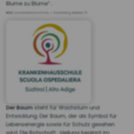
Blume zu Blume“ .
Bild:
Landesberufsschule J. Gutenberg
Lizenz:
©
Der Baum
steht für Wachstum und
Entwicklung. Der Baum, der als Symbol für
Lebensenergie sowie für Schutz gesehen
wird. Die Botschaft: „Heilung beginnt im