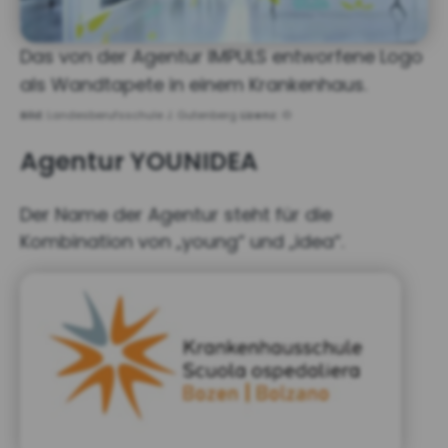
Das von der Agentur IMPULS entworfene Logo
als Wandtapete in einem Krankenhaus.
Bild:
Landesberufsschule J. Gutenberg
Lizenz:
©
Agentur YOUNIDEA
Der Name der Agentur steht für die
Kombination von „young“ und „idea“.