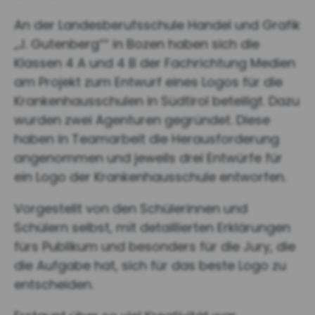
An der Landesberufsschule Handel und Grafik
„J. Gutenberg““ in Bozen haben sich die
Klassen 4 A und 4 B der Fachrichtung Medien
am Projekt zum Entwurf eines Logos für die
Krankenhausschulen in Südtirol beteiligt. Dazu
wurden zwei Agenturen gegründet. Diese
haben in Teamarbeit die Herausforderung
angenommen und jeweils drei Entwürfe für
ein Logo der Krankenhausschule entworfen.
Vorgestellt von den Schülerinnen und
Schülern selbst, mit detaillierten Erklärungen
fürs Publikum und besonders für die Jury, die
die Aufgabe hat, sich für das beste Logo zu
entscheiden.