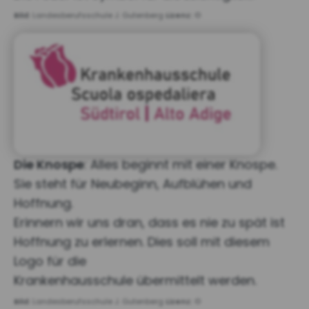
Bild:
Landesberufsschule J. Gutenberg
Lizenz:
©
Die Knospe
: Alles beginnt mit einer Knospe.
Sie steht für Neubeginn, Aufblühen und
Hoffnung.
Erinnern wir uns dran, dass es nie zu spät ist
Hoffnung zu erlernen. Dies soll mit diesem
Logo für die
Krankenhausschule übermittelt werden.
Bild:
Landesberufsschule J. Gutenberg
Lizenz:
©