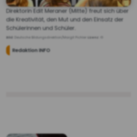
Direktorin Edit Meraner (Mitte) freut sich über
die Kreativität, den Mut und den Einsatz der
Schülerinnen und Schüler.
Bild:
Deutsche Bildungsdirektion/Margit Pichler
Lizenz:
©
Redaktion INFO