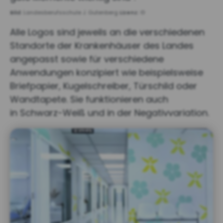
Bild:
Landesberufsschule J. Gutenberg
Lizenz:
©
Alle Logos sind jeweils an die verschiedenen
Standorte der Krankenhäuser des Landes
angepasst sowie für verschiedene
Anwendungen konzipiert wie beispielsweise
Briefpapier, Kugelschreiber, Türschild oder
Wandtapete. Sie funktionieren auch
in Schwarz-Weiß und in der Negativvariation.