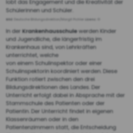
lobt das Engagement und die Kreativität der
Schülerinnen und Schüler.
Bild:
Deutsche Bildungsdirektion/Margit Pichler
Lizenz:
©
In der
Krankenhausschule
werden Kinder
und Jugendliche, die längerfristig im
Krankenhaus sind, von Lehrkräften
unterrichtet, welche
von einem Schulinspektor
oder einer
Schulinspektorin koordiniert werden. Diese
Funktion rotiert zwischen den drei
Bildungsdirektionen des Landes. Der
Unterricht erfolgt dabei in Absprache mit der
Stammschule des Patienten oder der
Patientin. Der Unterricht findet in eigenen
Klassenräumen oder in den
Patientenzimmern statt, die Entscheidung