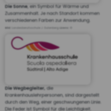
Die Sonne
, ein Symbol für Wärme und
Zusammenhalt. Je nach Standort kommen
verschiedenen Farben zur Anwendung.
Bild:
Landesberufsschule J. Gutenberg
Lizenz:
©
Die Wegbegleiter,
die
Krankenhauslehrpersonen, sind dargestellt
durch den Weg, einer geschwungenen Linie.
Die Feder ist Symbol für die Leichtigkeit.