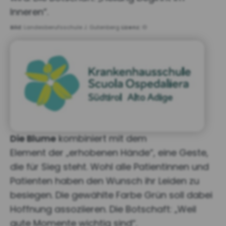
Inneren“.
Bild:
Landesberufsschule J. Gutenberg
Lizenz:
©
Die Blume
kombiniert mit dem
Element der „erhobenen Hände“, eine Geste,
die für Sieg steht. Wohl alle Patientinnen und
Patienten haben den Wunsch ihr Leiden zu
besiegen. Die gewählte Farbe Grün soll dabei
Hoffnung assoziieren. Die Botschaft: „Weil
gute Momente wichtig sind“.