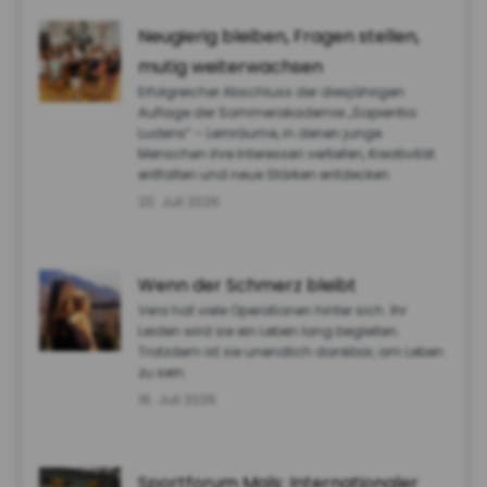
Neugierig bleiben, Fragen stellen,
mutig weiterwachsen
Erfolgreicher Abschluss der diesjährigen
Auflage der Sommerakademie „Sapientia
Ludens“ – Lernräume, in denen junge
Menschen ihre Interessen vertiefen, Kreativität
entfalten und neue Stärken entdecken
20. Juli 2026
Wenn der Schmerz bleibt
Vera hat viele Operationen hinter sich. Ihr
Leiden wird sie ein Leben lang begleiten.
Trotzdem ist sie unendlich dankbar, am Leben
zu sein.
16. Juli 2026
Sportforum Mals: Internationaler