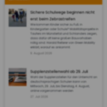
Sichere Schulwege beginnen nicht
erst beim Zebrastreifen
Wie kommen Kinder sicher zu Fuß in
Kindergarten oder Schule? Mobilitätsprojekte in
Taufers im Münstertal und Schlanders zeigen,
dass dafür oft keine großen Bauvorhaben
nötig sind. Harald Reiterer von Green Mobility
erklärt, worauf es ankommt.
6. August 2026
Supplenzstellenwahl ab 29. Juli
Wahl der Supplenzstellen für den Unterricht an
deutschsprachigen Schulen kann von
Mittwoch, 29. Juli, bis Dienstag, 4. August,
online vorgenommen werden
27. Juli 2026