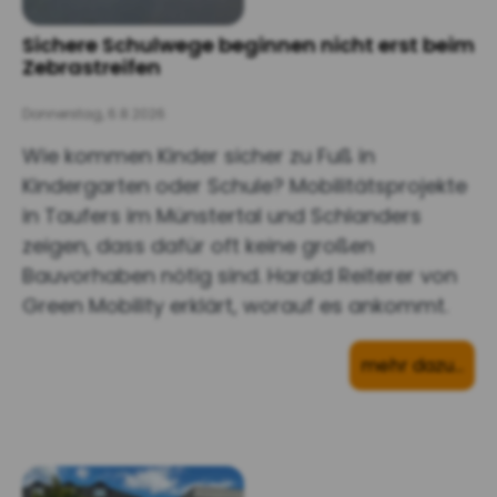
Sichere Schulwege beginnen nicht erst beim
Zebrastreifen
Donnerstag, 6.8.2026
Wie kommen Kinder sicher zu Fuß in
Kindergarten oder Schule? Mobilitätsprojekte
in Taufers im Münstertal und Schlanders
zeigen, dass dafür oft keine großen
Bauvorhaben nötig sind. Harald Reiterer von
Green Mobility erklärt, worauf es ankommt.
mehr dazu…