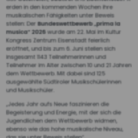
erden in den kommenden Wochen ihre
musikalischen Fähigkeiten unter Beweis
stellen: Der
Bundeswettbewerb „prima la
musica“ 2026
wurde am 22. Mai im Kultur
Kongress Zentrum Eisenstadt feierlich
eröffnet, und bis zum 6. Juni stellen sich
insgesamt 1143 Teilnehmerinnen und
Teilnehmer im Alter zwischen 10 und 21 Jahren
dem Wettbewerb. Mit dabei sind 125
ausgewählte Südtiroler Musikschülerinnen
und Musikschüler.
„Jedes Jahr aufs Neue faszinieren die
Begeisterung und Energie, mit der sich die
Jugendlichen dem Wettbewerb widmen,
ebenso wie das hohe musikalische Niveau,
das sie unter Beweis stellen“,