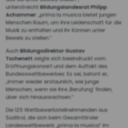
unterstreicht
Bildungslandesrat Phlipp
Achammer
: „prima la musica bietet jungen
Menschen Raum, um ihre Leidenschaft für die
Musik zu entfalten und ihr Können unter
Beweis zu stellen.“
Auch
Bildungsdirektor Gustav
Tschenett
zeigte sich beeindruckt vom
Eröffnungskonzert und dem Auftakt des
Bundesswettbewerbes: Es sei, betont er,
„immer wieder erstaunlich, wie junge
Menschen, wenn sie ihre ‚Berufung‘ finden,
über sich hinauswachsen.“
Die 125 Wettbewerbsteilnehmenden aus
Südtirol, die sich beim Gesamttiroler
Landeswettbewerb „prima la musica“ im