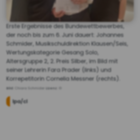
Erste Ergebnisse des Bundewettbewerbes,
der noch bis zum 6. Juni dauert: Johannes
Schmider, Musikschuldirektion Klausen/Seis,
Wertungskategorie Gesang Solo,
Altersgruppe 2, 2. Preis Silber, im Bild mit
seiner Lehrerin Fara Prader (links) und
Korrepetitorin Cornelia Messner (rechts).
Bild:
Chiara Schmider
Lizenz:
©
lpa/cl