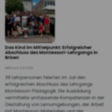
Das Kind im Mittelpunkt: Erfolgreicher
Abschluss des Montessori-Lehrgangs in
Brixen
Mittwoch, 5.8.2026
39 Lehrpersonen feierten im Juli den
erfolgreichen Abschluss des Lehrgangs
Montessori-Pädagogik. Die Ausbildung
vermittelte umfassende Kompetenzen in der
Gestaltung von Lernumgebungen, der Arbeit
mit Montessori-Materialien und der