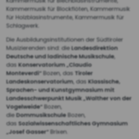
Kammermusik für Blechblasinstrumente,
Kammermusik für Blockflöten, Kammermusik
für Holzblasinstrumente, Kammermusik für
Schlagwerk.
Die Ausbildungsinstitutionen der Südtiroler
Musizierenden sind: die
Landesdirektion
Deutsche und ladinische Musikschule
,
das
Konservatorium „Claudio
Monteverdi“
Bozen, das
Tiroler
Landeskonservatorium
, das
Klassische,
Sprachen- und Kunstgymnasium mit
Landesschwerpunkt Musik „Walther von der
Vogelweide“
Bozen,
die
Dommusikschule
Bozen,
das
Sozialwissenschaftliches Gymnasium
„Josef Gasser“
Brixen.