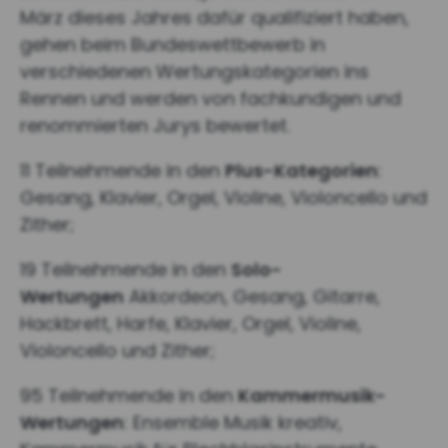
März dieses Jahres dafür qualifiziert haben,
gehen beim Bundeswettbewerb in
verschiedenen Wertungskategorien ins
Rennen und werden von fachkundigen und
renommierten Jurys bewertet.
11 Teilnehmende in den
Plus-Kategorien
:
Gesang, Klavier, Orgel, Violine, Violoncello und
Zither;
19 Teilnehmende in den
Solo-
Wertungen
Akkordeon, Gesang, Gitarre,
Hackbrett, Harfe, Klavier, Orgel, Violine,
Violoncello und Zither;
95 Teilnehmende in den
Kammermusik-
Wertungen
: Ensemble Musik kreativ,