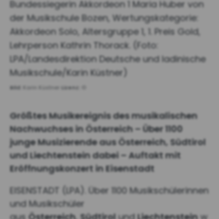
Bundessiegerin Akkordeon 1 Maria Huber von
der Musikschule Bozen, Wertungskategorie:
Akkordeon Solo, Altersgruppe 1, 1. Preis Gold,
Lehrperson Kathrin Thorack. (Foto:
LPA/Landesdirektion Deutsche und ladinische
Musikschule/Karin Küstner)
Bild:
Karin Küstner
Lizenz:
©
Größtes Musikereignis des musikalischen
Nachwuchses in Österreich – Über 1100
junge Musizierende aus Österreich, Südtirol
und Liechtenstein dabei – Auftakt mit
Eröffnungskonzert in Eisenstadt
EISENSTADT (LPA). Über 1100 Musikschülerinnen
und Musikschüler
aus
Österreich
,
Südtirol
und
Liechtenstein
w