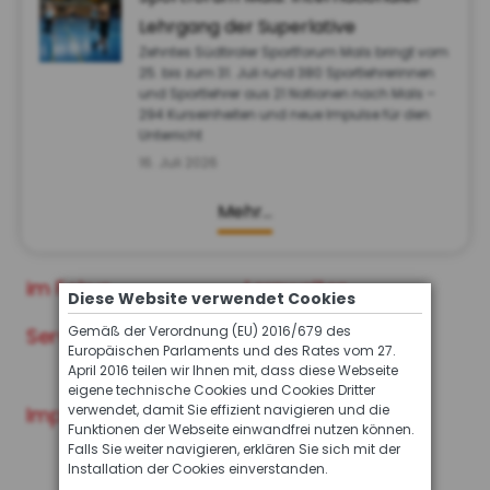
Lehrgang der Superlative
Zehntes Südtiroler Sportforum Mals bringt vom
25. bis zum 31. Juli rund 380 Sportlehrerinnen
und Sportlehrer aus 21 Nationen nach Mals –
294 Kurseinheiten und neue Impulse für den
Unterricht
16. Juli 2026
Mehr…
im Fokus
Lernwelten
Diese Website verwendet Cookies
Gemäß der Verordnung (EU) 2016/679 des
Service
Archiv der INFO
Europäischen Parlaments und des Rates vom 27.
Ausgaben
April 2016 teilen wir Ihnen mit, dass diese Webseite
eigene technische Cookies und Cookies Dritter
verwendet, damit Sie effizient navigieren und die
Impressum
Funktionen der Webseite einwandfrei nutzen können.
Falls Sie weiter navigieren, erklären Sie sich mit der
Installation der Cookies einverstanden.