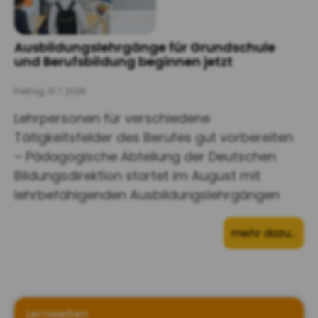
Ausbildungslehrgänge für Grundschule
und Berufsbildung beginnen jetzt
Freitag, 31.7.2026
Lehrpersonen für verschiedene
Tätigkeitsfelder des Berufes gut vorbereiten
– Pädagogische Abteilung der Deutschen
Bildungsdirektion startet im August mit
lehrbefähigenden Ausbildungslehrgängen
mehr dazu…
Lernwelten