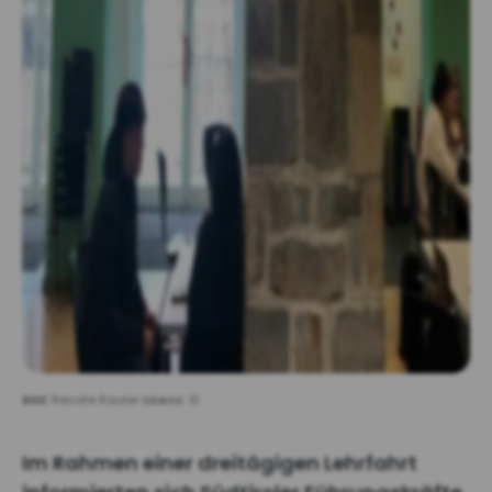
Bild:
Renate Rauter
Lizenz:
©
Im Rahmen einer dreitägigen Lehrfahrt