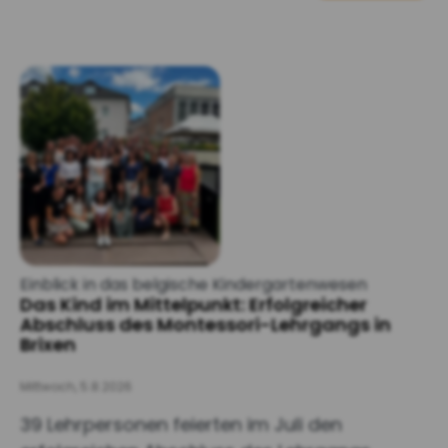
Einblick in das belgische Kindergartenwesen
Das Kind im Mittelpunkt: Erfolgreicher
Abschluss des Montessori-Lehrgangs in
Brixen
Mittwoch, 5.8.2026
39 Lehrpersonen feierten im Juli den