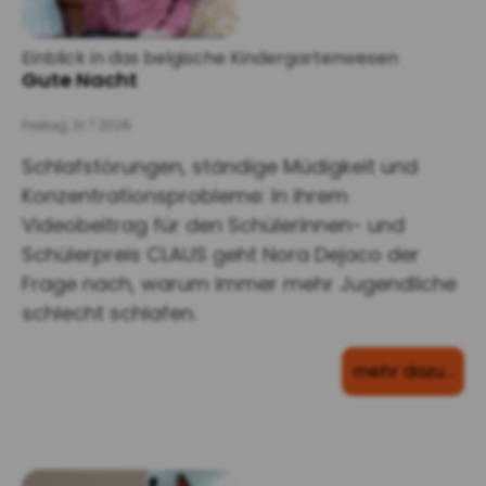
Einblick in das belgische Kindergartenwesen
Gute Nacht
Freitag, 31.7.2026
Schlafstörungen, ständige Müdigkeit und
Konzentrationsprobleme: In ihrem
Videobeitrag für den Schülerinnen- und
Schülerpreis CLAUS geht Nora Dejaco der
Frage nach, warum immer mehr Jugendliche
schlecht schlafen.
mehr dazu…