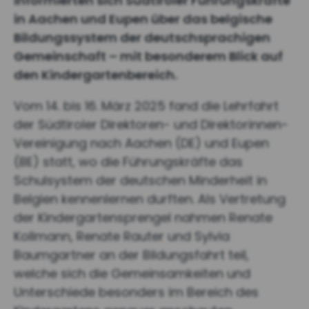
informierten sich Südtiroler Führungskräfte
in Aachen und Eupen über das belgische
Bildungssystem der deutschsprachigen
Gemeinschaft – mit besonderem Blick auf
den Kindergartenbereich.
Vom 14. bis 16. März 2025 fand die Lehrfahrt
der Südtiroler Direktoren- und Direktorinnen-
Vereinigung nach Aachen (DE) und Eupen
(BE) statt, wo die Führungskräfte das
Schulsystem der deutschen Minderheit in
Belgien kennenlernen durften. Als Vertretung
der Kindergartensprengel nahmen Renate
Kollmann, Renate Rauter und Sylvia
Baumgartner an der Bildungsfahrt teil,
welche sich die Gemeinsamkeiten und
Unterschiede besonders im Bereich des