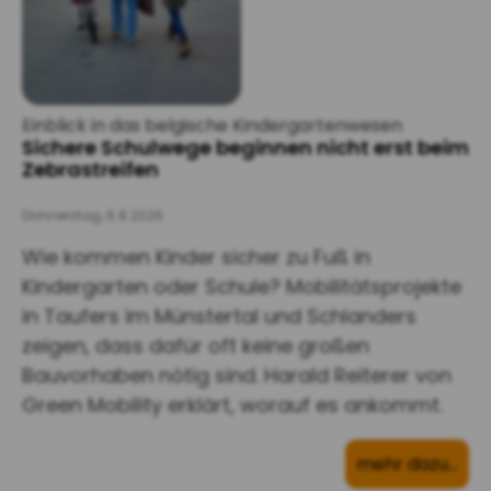
Einblick in das belgische Kindergartenwesen
Sichere Schulwege beginnen nicht erst beim
Zebrastreifen
Donnerstag, 6.8.2026
Wie kommen Kinder sicher zu Fuß in
Kindergarten oder Schule? Mobilitätsprojekte
in Taufers im Münstertal und Schlanders
zeigen, dass dafür oft keine großen
Bauvorhaben nötig sind. Harald Reiterer von
Green Mobility erklärt, worauf es ankommt.
mehr dazu…