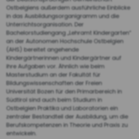
Ostbelgiens außerdem ausführliche Einblicke
in das Ausbildungsorganigramm und die
Unterrichtsorganisation. Der
Bachelorstudiengang „Lehramt Kindergarten“
an der Autonomen Hochschule Ostbelgien
(AHS) bereitet angehende
Kindergärtnerinnen und Kindergärtner auf
ihre Aufgaben vor. Ähnlich wie beim
Masterstudium an der Fakultät für
Bildungswissenschaften der Freien
Universität Bozen für den Primarbereich in
Südtirol sind auch beim Studium in
Ostbelgien Praktika und Laboratorien ein
zentraler Bestandteil der Ausbildung, um die
Berufskompetenzen in Theorie und Praxis zu
entwickeln.