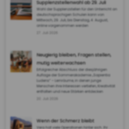
Supplenzstellenwahl ab 29. Juli
Wahl der Supplenzstellen für den Unterricht an
deutschsprachigen Schulen kann von
Mittwoch, 29. Juli, bis Dienstag, 4. August,
online vorgenommen werden
27. Juli 2026
Neugierig bleiben, Fragen stellen,
mutig weiterwachsen
Erfolgreicher Abschluss der diesjährigen
Auflage der Sommerakademie „Sapientia
Ludens“ – Lernräume, in denen junge
Menschen ihre Interessen vertiefen, Kreativität
entfalten und neue Stärken entdecken
20. Juli 2026
Wenn der Schmerz bleibt
Vera hat viele Operationen hinter sich. Ihr