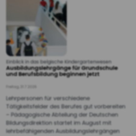
Einblick in das belgische Kindergartenwesen
Ausbildungslehrgänge für Grundschule
und Berufsbildung beginnen jetzt
Freitag, 31.7.2026
Lehrpersonen für verschiedene
Tätigkeitsfelder des Berufes gut vorbereiten
– Pädagogische Abteilung der Deutschen
Bildungsdirektion startet im August mit
lehrbefähigenden Ausbildungslehrgängen