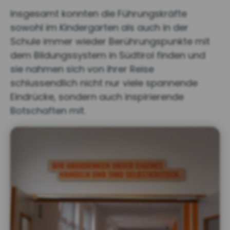
Insgesamt konnten die Führungskräfte
sowohl im Kindergarten als auch in der
Schule immer wieder Berührungspunkte mit
dem Bildungssystem in Südtirol finden und
sie nahmen sich von ihrer Reise
schlussendlich nicht nur viele spannende
Eindrücke, sondern auch inspirierende
Botschaften mit.