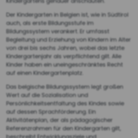
Kindergartens genauer anschauten.
Der Kindergarten in Belgien ist, wie in Südtirol
auch, als erste Bildungsstufe im
Bildungssystem verankert. Er umfasst
Begleitung und Erziehung von Kindern im Alter
von drei bis sechs Jahren, wobei das letzte
Kindergartenjahr als verpflichtend gilt. Alle
Kinder haben ein uneingeschränktes Recht
auf einen Kindergartenplatz.
Das belgische Bildungssystem legt großen
Wert auf die Sozialisation und
Persönlichkeitsentfaltung des Kindes sowie
auf dessen Sprachförderung. Ein
Aktivitätenplan, der als pädagogischer
Referenzrahmen für den Kindergarten gilt,
beschreibt Entwicklungsziele und