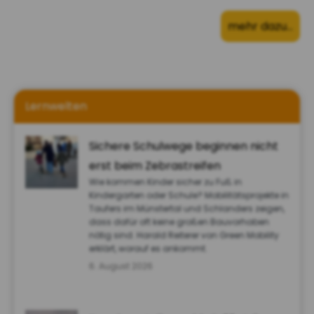
mehr dazu…
Lernwelten
Sichere Schulwege beginnen nicht
erst beim Zebrastreifen
Wie kommen Kinder sicher zu Fuß in
Kindergarten oder Schule? Mobilitätsprojekte in
Taufers im Münstertal und Schlanders zeigen,
dass dafür oft keine großen Bauvorhaben
nötig sind. Harald Reiterer von Green Mobility
erklärt, worauf es ankommt.
6. August 2026