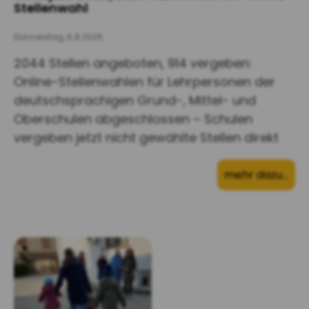
Stellenwahl
Donnerstag, 6.8.2026
2044 Stellen angeboten, 914 vergeben:
Online-Stellenwahlen für Lehrpersonen der
deutschsprachigen Grund-, Mittel- und
Oberschulen abgeschlossen – Schulen
vergeben jetzt nicht gewählte Stellen direkt
mehr dazu…