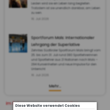
Leiden wird sie ein Leben lang begleiten.
Trotzdem ist sie unendlich dankbar, am Leben
zu sein.
16. Juli 2026
Sportforum Mals: Internationaler
Lehrgang der Superlative
Zehntes Südtiroler Sportforum Mals bringt vom
25. bis zum 31. Juli rund 380 Sportlehrerinnen
und Sportlehrer aus 21 Nationen nach Mals –
294 Kurseinheiten und neue Impulse für den
Unterricht
16. Juli 2026
Mehr…
im Fokus
Lernwelten
Diese Website verwendet Cookies