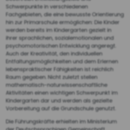
Schwerpunkte in verschiedenen
Fachgebieten, die eine bewusste Orientierung
hin zur Primarschule ermöglichen: Die Kinder
werden bereits im Kindergarten gezielt in
ihrer sprachlichen, sozialemotionalen und
psychomotorischen Entwicklung angeregt.
Auch der Kreativität, den individuellen
Entfaltungsmöglichkeiten und dem Erlernen
lebenspraktischer Fähigkeiten ist reichlich
Raum gegeben. Nicht zuletzt stellen
mathematisch-naturwissenschaftliche
Aktivitäten einen wichtigen Schwerpunkt im
Kindergarten dar und werden als gezielte
Vorbereitung auf die Grundschule genutzt.
Die Führungskräfte erhielten im Ministerium
der Deutschsprachigen Gemeinschaft