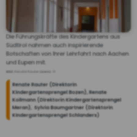
Die Führungskräfte des Kindergartens aus
Südtirol nahmen auch inspirierende
Botschaften von Ihrer Lehrfahrt nach Aachen
und Eupen mit.
Bild:
Renate Rauter
Lizenz:
©
Renate Rauter (Direktorin
Kindergartensprengel Bozen), Renate
Kollmann (Direktorin Kindergartensprengel
Meran), Sylvia Baumgartner (Direktorin
Kindergartensprengel Schlanders)