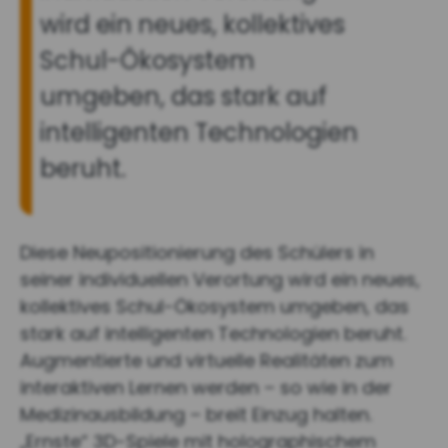
wird ein neues, kollektives
Schul-Ökosystem
umgeben, das stark auf
intelligenten Technologien
beruht.
Diese Neupositionierung des Schülers in
seiner individuellen Verortung wird ein neues,
kollektives Schul-Ökosystem umgeben, das
stark auf intelligenten Technologien beruht.
Augmentierte und virtuelle Realitäten zum
interaktiven Lernen werden – so wie in der
Medizinausbildung – breit Einzug halten.
„Ernste“ 3D-Spiele mit holographischem