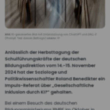
Bild:
KI-generiertes Bild mit Unterstützung von ChatGPT und DALL-E
(Prompt: Text dieses Beitrags)
Lizenz:
©
Anlässlich der Herbsttagung der
Schulführungskräfte der deutschen
Bildungsdirektion vom 14.-15. November
2024 hat der Soziologe und
Politikwissenschaftler Roland Benedikter ein
Impuls-Referat über „Gesellschaftliche
Inklusion durch KI?“ gehalten.
Bei einem Besuch des deutschen
Bildungsministeriums BMBF im Oktober in