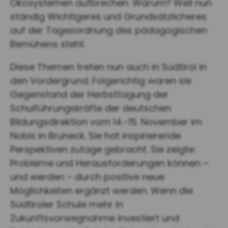
Ökosystemen aufbrechen. Warum? Weil nun
ständig Wichtigeres und Grundsätzlicheres
auf der Tagesordnung des pädagogischen
Bemühens steht.
Diese Themen treten nun auch in Südtirol in
den Vordergrund. Folgerichtig waren sie
Gegenstand der Herbsttagung der
Schulführungskräfte der deutschen
Bildungsdirektion vom 14.-15. November im
Nobis in Bruneck. Sie hat inspirierende
Perspektiven zutage gebracht. Sie zeigte:
Probleme und Herausforderungen können –
und werden – durch positive neue
Möglichkeiten ergänzt werden. Wenn die
Südtiroler Schule mehr in
Zukunftsvorwegnahme investiert und