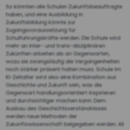
So könnten alle Schulen Zukunftsbeauftragte
haben, und eine Ausbildung in
Zukunftsbildung könnte zur
Zugangsvoraussetzung für
Schulführungskräfte werden. Die Schule wird
mehr an inter- und trans-disziplinären
Zukünften arbeiten als an Gegenwarten,
wozu sie zwangsläufig die Vergangenheiten
noch stärker präsent halten muss. Schule im
KI-Zeitalter wird also eine Kombination aus
Geschichte und Zukunft sein, was die
Gegenwart handlungsorientiert inspirieren
und durchsichtiger machen kann. Dem
Ausbau des Geschichtsverständnisses
werden neue Methoden der
Zukunftswissenschaft beigegeben werden. All