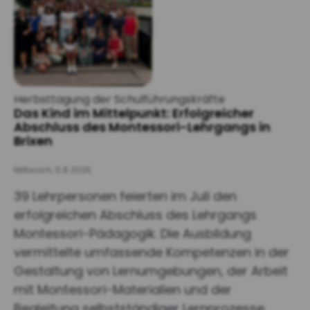
Herbsttagung der Schulführungskräfte
Das Kind im Mittelpunkt: Erfolgreicher
Abschluss des Montessori-Lehrgangs in
Brixen
Mittwoch, 5.8.2026
39 Lehrpersonen feierten im Juli den
erfolgreichen Abschluss des Lehrgangs
Montessori-Pädagogik. Die Ausbildung
vermittelte umfassende Kompetenzen in der
Gestaltung von Lernumgebungen, der Arbeit
mit Montessori-Materialien und der
Begleitung selbstständiger Lernprozesse.