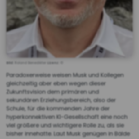
Bild:
Roland Benedikter
Lizenz:
©
Paradoxerweise weisen Musk und Kollegen
gleichzeitig aber eben wegen dieser
Zukunftsvision dem primären und
sekundären Erziehungsbereich, also der
Schule, für die kommenden Jahre der
hyperkonnektiven KI-Gesellschaft eine noch
viel größere und wichtigere Rolle zu, als sie
bisher innehatte. Laut Musk genügen in Bälde