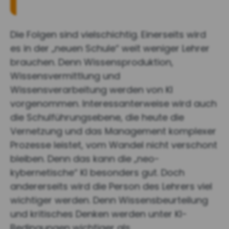
Die Folgen sind vielschichtig. Einerseits wird
es in der „neuen Schule“ weit weniger Lehrer
brauchen. Denn Wissensproduktion,
Wissensvermittlung und
Wissensverarbeitung werden von KI
vorgenommen. Interessanterweise wird auch
die Schulführungsebene, die heute die
Vernetzung und das Management komplexer
Prozesse leistet, vom Wandel nicht verschont
bleiben. Denn das kann die „neo-
kybernetische“ KI besonders gut. Doch
andererseits wird die Person des Lehrers viel
wichtiger werden. Denn Wissensbeurteilung
und kritisches Denken werden unter KI-
Bedingungen wichtiger als