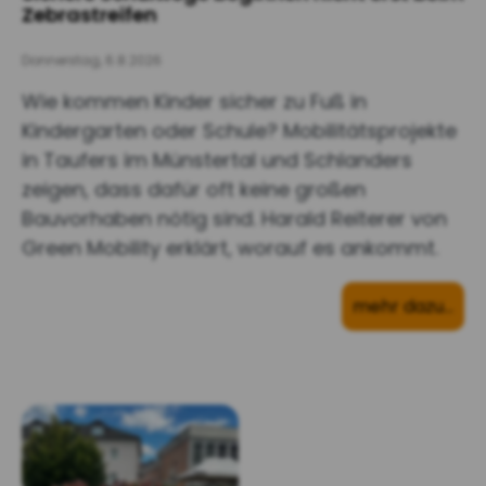
Zebrastreifen
Donnerstag, 6.8.2026
Wie kommen Kinder sicher zu Fuß in
Kindergarten oder Schule? Mobilitätsprojekte
in Taufers im Münstertal und Schlanders
zeigen, dass dafür oft keine großen
Bauvorhaben nötig sind. Harald Reiterer von
Green Mobility erklärt, worauf es ankommt.
mehr dazu…