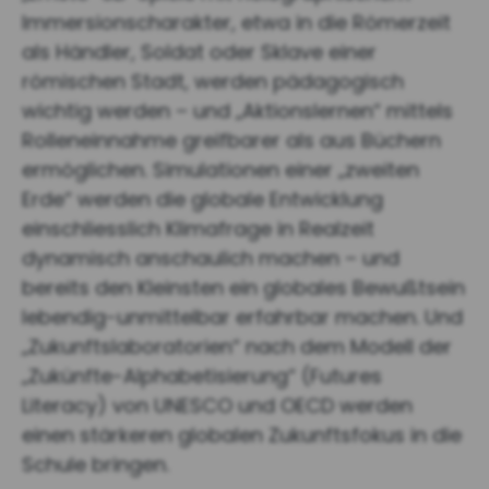
Immersionscharakter, etwa in die Römerzeit
als Händler, Soldat oder Sklave einer
römischen Stadt, werden pädagogisch
wichtig werden – und „Aktionslernen“ mittels
Rolleneinnahme greifbarer als aus Büchern
ermöglichen. Simulationen einer „zweiten
Erde“ werden die globale Entwicklung
einschliesslich Klimafrage in Realzeit
dynamisch anschaulich machen – und
bereits den Kleinsten ein globales Bewußtsein
lebendig-unmittelbar erfahrbar machen. Und
„Zukunftslaboratorien“ nach dem Modell der
„Zukünfte-Alphabetisierung“ (Futures
Literacy) von UNESCO und OECD werden
einen stärkeren globalen Zukunftsfokus in die
Schule bringen.