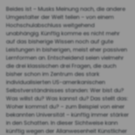
Beides ist – Musks Meinung nach, die andere
Umgestalter der Welt teilen – von einem
Hochschulabschluss weitgehend
unabhängig. Künftig komme es nicht mehr
auf das bisherige Wissen noch auf gute
Leistungen in bisherigen, meist eher passiven
Lernformen an. Entscheidend seien vielmehr
die drei klassischen drei Fragen, die auch
bisher schon im Zentrum des stark
individualisierten US-amerikanischen
Selbstverständnisses standen: Wer bist du?
Was willst du? Was kannst du? Das stellt das:
Woher kommst du? – zum Beispiel von einer
bekannten Universität – künftig immer stärker
in den Schatten. In dieser Sichtweise kann
künftig wegen der Allanwesenheit Künstlicher