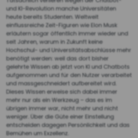
Tatsächlich verlieren wegen der Chatbot-
und KI-Revolution manche Universitäten
heute bereits Studenten. Weltweit
einflussreiche Zeit-Figuren wie Elon Musk
erläutern sogar öffentlich immer wieder und
seit Jahren, warum in Zukunft keine
Hochschul- und Universitätsabschlüsse mehr
benötigt werden: weil das dort bisher
gelehrte Wissen ab jetzt von KI und Chatbots
aufgenommen und für den Nutzer verarbeitet
und massgeschneidert aufbereitet wird.
Dieses Wissen erweise sich dabei immer
mehr nur als ein Werkzeug – das es im
übrigen immer war, nicht mehr und nicht
weniger. Über die Güte einer Einstellung
entscheiden dagegen Persönlichkeit und das
Bemühen um Exzellenz.