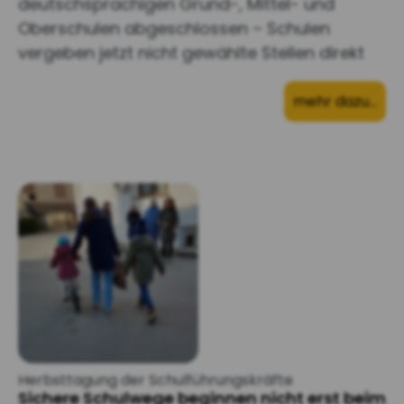
deutschsprachigen Grund-, Mittel- und
Oberschulen abgeschlossen – Schulen
vergeben jetzt nicht gewählte Stellen direkt
mehr dazu…
Herbsttagung der Schulführungskräfte
Sichere Schulwege beginnen nicht erst beim