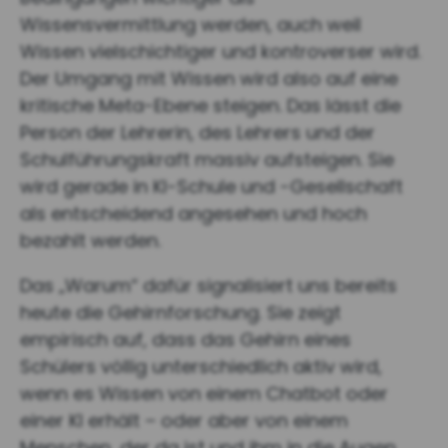
Wissensvermittlung werden, auch weil
Wissen vielschichtiger und kontroverser wird.
Der Umgang mit Wissen wird also auf eine
kritische Meta-Ebene steigen. Das lässt die
Person der Lehrerin, des Lehrers und der
Schulführungskraft massiv aufsteigen. Sie
wird gerade in KI-Schule und -Gesellschaft
als entscheidend angesehen und hoch
bezahlt werden.
Das „Warum“ dafür signalisiert uns bereits
heute die Gehirnforschung. Sie zeigt
empirisch auf, dass das Gehirn eines
Schülers völlig unterschiedlich aktiv wird,
wenn es Wissen von einem Chatbot oder
einer KI erhält – oder aber von einem
Menschen, der da ist und ihm in die Augen