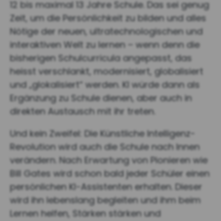
12 bis maximal 13 Jahre Schule. Das sei genug
Zeit, um die Persönlichkeit zu bilden und alles
Nötige der neuen, ultratechnologischen und
interaktiven Welt zu lernen – wenn denn die
bisherigen Schulcurricula angepasst, das
heisst verschlankt, modernisiert, globalisiert
und „glokalisiert“ werden. KI würde dann als
Ergänzung zu Schule dienen, aber auch in
direkten Austausch mit ihr treten.
Und kein Zweifel: Die Künstliche Intelligenz-
Revolution wird auch die Schule nach Innen
verändern. Nach Erwartung von Pionieren wie
Bill Gates wird schon bald jeder Schüler einen
persönlichen KI-Assistenten erhalten. Dieser
wird ihn lebenslang begleiten und ihm beim
Lernen helfen, Stärken stärken und