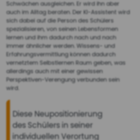
Schwächen ausgleichen. Er wird ihn aber
auch im Alltag beraten. Der KI-Assistent wird
sich dabei auf die Person des Schülers
spezialisieren, von seinen Lebensformen
lernen und ihm dadurch nach und nach
immer ähnlicher werden. Wissens- und
Erfahrungsvermittlung können dadurch
vernetztem Selbstlernen Raum geben, was
allerdings auch mit einer gewissen
Perspektiven-Verengung verbunden sein
wird.
Diese Neupositionierung
des Schülers in seiner
individuellen Verortung