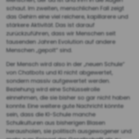
schaut. Im zweiten, menschlichen Fall zeigt
das Gehirn eine viel reichere, kapillarere und
stärkere Aktivität. Das ist darauf
zurückzuführen, dass wir Menschen seit
tausenden Jahren Evolution auf andere
Menschen „gepolt“ sind.
Der Mensch wird also in der „neuen Schule“
von Chatbots und KI nicht abgewertet,
sondern massiv aufgewertet werden.
Beziehung wird eine Schlüsselrolle
einnehmen, die sie bisher so gar nicht haben
konnte. Eine weitere gute Nachricht könnte
sein, dass die KI-Schule manche
Schulkulturen aus bisherigen Blasen
herausholen, sie politisch ausgewogener und