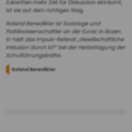
Zukünften mehr Zeit für Diskussion einräumt,
ist sie auf dem richtigen Weg.
Roland Benedikter ist Soziologe und
Politikwissenschaftler an der Eurac in Bozen.
Er hielt das Impuls-Referat „Gesellschaftliche
Inklusion durch KI?“ bei der Herbsttagung der
Schulführungskräfte.
Roland Benedikter