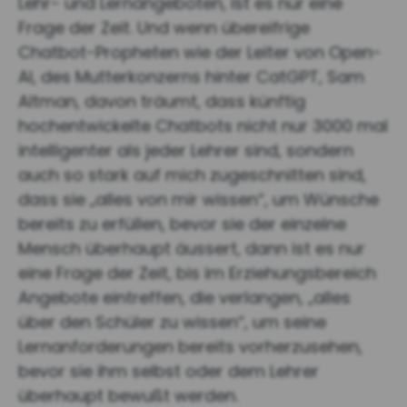
Lehr- und Lernangeboten, ist es nur eine
Frage der Zeit. Und wenn übereifrige
Chatbot-Propheten wie der Leiter von Open-
AI, des Mutterkonzerns hinter CatGPT, Sam
Altman, davon träumt, dass künftig
hochentwickelte Chatbots nicht nur 3000 mal
intelligenter als jeder Lehrer sind, sondern
auch so stark auf mich zugeschnitten sind,
dass sie „alles von mir wissen“, um Wünsche
bereits zu erfüllen, bevor sie der einzelne
Mensch überhaupt äussert, dann ist es nur
eine Frage der Zeit, bis im Erziehungsbereich
Angebote eintreffen, die verlangen, „alles
über den Schüler zu wissen“, um seine
Lernanforderungen bereits vorherzusehen,
bevor sie ihm selbst oder dem Lehrer
überhaupt bewußt werden.