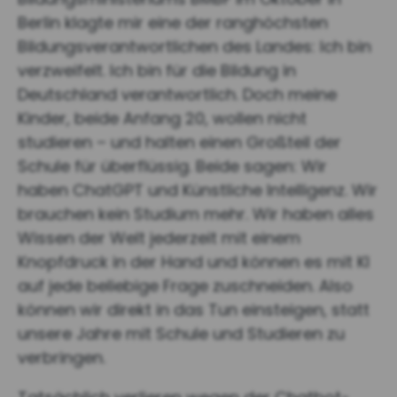
Berlin klagte mir eine der ranghöchsten
Bildungsverantwortlichen des Landes: Ich bin
verzweifelt. Ich bin für die Bildung in
Deutschland verantwortlich. Doch meine
Kinder, beide Anfang 20, wollen nicht
studieren – und halten einen Großteil der
Schule für überflüssig. Beide sagen: Wir
haben ChatGPT und Künstliche Intelligenz. Wir
brauchen kein Studium mehr. Wir haben alles
Wissen der Welt jederzeit mit einem
Knopfdruck in der Hand und können es mit KI
auf jede beliebige Frage zuschneiden. Also
können wir direkt in das Tun einsteigen, statt
unsere Jahre mit Schule und Studieren zu
verbringen.