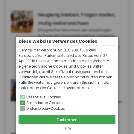
Neugierig bleiben, Fragen stellen,
mutig weiterwachsen
Erfolgreicher Abschluss der diesjährigen
Auflage der Sommerakademie „Sapientia
Diese Website verwendet Cookies
Ludens“ – Lernräume, in denen junge
Menschen ihre Interessen vertiefen, Kreativität
Gemäß der Verordnung (EU) 2016/679 des
entfalten und neue Stärken entdecken
Europäischen Parlaments und des Rates vom 27.
20. Juli 2026
April 2016 teilen wir Ihnen mit, dass diese Webseite
eigene technische Cookies und Cookies Dritter
verwendet, damit Sie effizient navigieren und die
Funktionen der Webseite einwandfrei nutzen können.
Wenn der Schmerz bleibt
Falls Sie weiter navigieren, erklären Sie sich mit der
Installation der Cookies einverstanden.
Vera hat viele Operationen hinter sich. Ihr
Leiden wird sie ein Leben lang begleiten.
Essenzielle Cookies
Trotzdem ist sie unendlich dankbar, am Leben
Statistische Cookies
zu sein.
Drittanbieter-Cookies
16. Juli 2026
Zustimmen
Hilfe