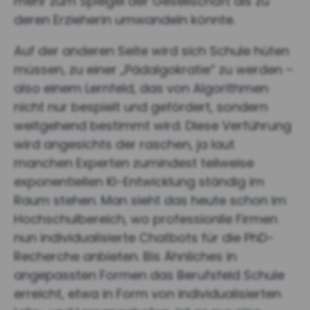
mehr zum Spiegel der Gesellschaft als zu
deren Erzieherin umwandeln könnte.
Auf der anderen Seite wird sich Schule hüten
müssen, zu einer „Pädalgokratie“ zu werden –
also einem Lernfeld, das von Algorithmen
nicht nur bespielt und gefördert, sondern
weitgehend bestimmt wird. Diese Verführung
wird angesichts der raschen, ja laut
manchen Experten zumindest teilweise
exponentiellen KI-Entwicklung ständig im
Raum stehen. Man sieht das heute schon im
Hochschulbereich, wo professionlle Firmen
nun individualisierte Chatbots für die PhD-
Recherche anbieten. Bis Ähnliches in
angepassten Formen das Berufsfeld Schule
erreicht, etwa in Form von individualisierten