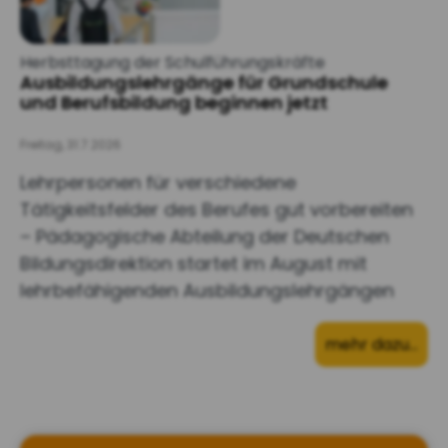
Herbsttagung der Schulführungskräfte
Ausbildungslehrgänge für Grundschule
und Berufsbildung beginnen jetzt
Freitag, 31.7.2026
Lehrpersonen für verschiedene
Tätigkeitsfelder des Berufes gut vorbereiten
– Pädagogische Abteilung der Deutschen
Bildungsdirektion startet im August mit
lehrbefähigenden Ausbildungslehrgängen
mehr dazu…