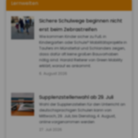
Lernwelten
Sichere Schulwege beginnen nicht
erst beim Zebrastreifen
Wie kommen Kinder sicher zu Fuß in
Kindergarten oder Schule? Mobilitätsprojekte in
Taufers im Münstertal und Schlanders zeigen,
dass dafür oft keine großen Bauvorhaben
nötig sind. Harald Reiterer von Green Mobility
erklärt, worauf es ankommt.
6. August 2026
Supplenzstellenwahl ab 29. Juli
Wahl der Supplenzstellen für den Unterricht an
deutschsprachigen Schulen kann von
Mittwoch, 29. Juli, bis Dienstag, 4. August,
online vorgenommen werden
27. Juli 2026