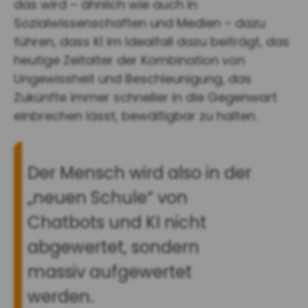
das wird – ähnlich wie auch in
Sozialwissenschaften und Medien – dazu
führen, dass KI im Idealfall dazu beiträgt, das
heutige Zeitalter der Kombination von
Ungewissheit und Beschleunigung, das
Zukünfte immer schneller in die Gegenwart
einbrechen lässt, bewältigbar zu halten.
Der Mensch wird also in der
„neuen Schule“ von
Chatbots und KI nicht
abgewertet, sondern
massiv aufgewertet
werden.