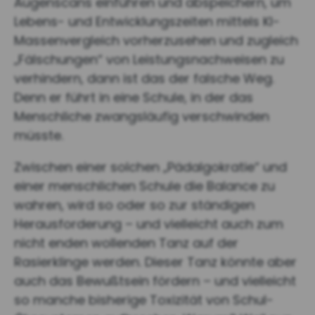
Augenscans einführen und abspeichern, um
Lebens- und Entwicklungszeiten mittels KI-
Massenvergleich vorherzusehen und zugleich
„Fälschungen“ von Leistungsnachweisen zu
verhindern, dann ist das der falsche Weg.
Denn er führt in eine Schule, in der das
Menschliche zwangsläufig verschwinden
müsste.
Zwischen einer solchen „Pädalgokratie“ und
einer menschlichen Schule die Balance zu
wahren, wird so oder so zur ständigen
Herausforderung – und vielleicht auch zum
nicht enden wollenden Tanz auf der
Rasierklinge werden. Dieser Tanz könnte aber
auch das Bewußtsein fördern – und vielleicht
so manche bisherige Toxizität von Schul-