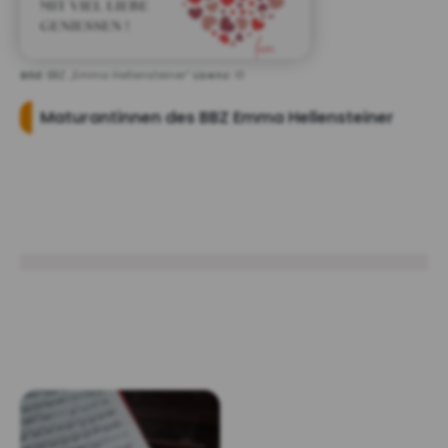
Bild:
BBZ „Emma Hellensteiner“
Lizenz:
©
Maturantinnen des BBZ Emma Hellensteiner