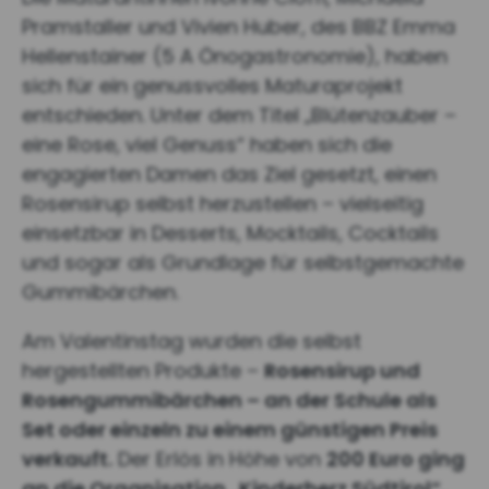
Pramstaller und Vivien Huber, des BBZ Emma
Hellenstainer (5 A Önogastronomie), haben
sich für ein genussvolles Maturaprojekt
entschieden. Unter dem Titel „Blütenzauber –
eine Rose, viel Genuss“ haben sich die
engagierten Damen das Ziel gesetzt, einen
Rosensirup selbst herzustellen – vielseitig
einsetzbar in Desserts, Mocktails, Cocktails
und sogar als Grundlage für selbstgemachte
Gummibärchen.
Am Valentinstag wurden die selbst
hergestellten Produkte –
Rosensirup und
Rosengummibärchen – an der Schule als
Set oder einzeln zu einem günstigen Preis
verkauft.
Der Erlös in Höhe von
200 Euro ging
an die Organisation „Kinderherz Südtirol“.