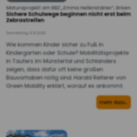
Maturaprojekt am BBZ „Emma Hellenstainer“, Brixen
Sichere Schulwege beginnen nicht erst beim
Zebrastreifen
Donnerstag, 6.8.2026
Wie kommen Kinder sicher zu Fuß in
Kindergarten oder Schule? Mobilitätsprojekte
in Taufers im Münstertal und Schlanders
zeigen, dass dafür oft keine großen
Bauvorhaben nötig sind. Harald Reiterer von
Green Mobility erklärt, worauf es ankommt.
mehr dazu…