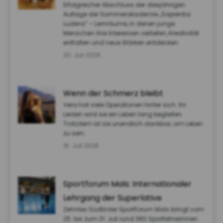
Erfolgreicher Abschluss der diesjährigen
Auflage der Sommerakademie „Sapientia
Ludens“ – Lernräume, in denen junge
Menschen ihre Interessen vertiefen, Kreativität
entfalten und neue Stärken entdecken
20. Juli 2026
Wenn der Schmerz bleibt
Vera hat viele Operationen hinter sich. Ihr
Leiden wird sie ein Leben lang begleiten.
Trotzdem ist sie unendlich dankbar, am Leben
zu sein.
16. Juli 2026
Sportforum Mals: Internationaler
Lehrgang der Superlative
Zehntes Südtiroler Sportforum Mals bringt vom
25. bis zum 31. Juli rund 380 Sportlehrerinnen