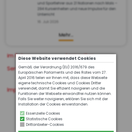
und Sportlehrer aus 21 Nationen nach Mals –
294 Kurseinheiten und neue Impulse für den
Unterricht
16. Juli 2026
Mehr…
im Fokus
Lernwelten
Diese Website verwendet Cookies
Gemäß der Verordnung (EU) 2016/679 des
Service
Archiv der INFO
Europäischen Parlaments und des Rates vom 27.
Ausgaben
April 2016 teilen wir Ihnen mit, dass diese Webseite
eigene technische Cookies und Cookies Dritter
verwendet, damit Sie effizient navigieren und die
Impressum
Funktionen der Webseite einwandfrei nutzen können.
Falls Sie weiter navigieren, erklären Sie sich mit der
Installation der Cookies einverstanden.
Essenzielle Cookies
Statistische Cookies
Drittanbieter-Cookies