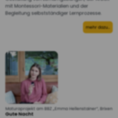
mit Montessori-Materialien und der
Begleitung selbstständiger Lernprozesse.
mehr dazu…
Maturaprojekt am BBZ „Emma Hellenstainer“, Brixen
Gute Nacht