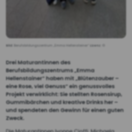
Bild:
Berufsbildungszentrum „Emma Hellensteiner“
Lizenz:
©
Drei Maturantinnen des
Berufsbildungszentrums „Emma
Hellenstainer“ haben mit „Blütenzauber –
eine Rose, viel Genuss“ ein genussvolles
Projekt verwirklicht: Sie stellten Rosensirup,
Gummibärchen und kreative Drinks her –
und spendeten den Gewinn für einen guten
Zweck.
Die Maturantinnen Ivonne Cioffi, Michaela