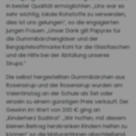
in bester Qualität ermöglichten. „Uns war es
sehr wichtig, lokale Rohstoffe zu verwenden,
dies ist uns gelungen“, so die engagierten
jungen Frauen. „Unser Dank gilt Papyrex für
die Gummibärchengläser und der
Bergapfelsaftmarke Kohl für die Glasflaschen
und die Hilfe bei der Abfüllung unseres
Sirups.”
Die selbst hergestellten Gummibärchen aus
Rosensirup und der Rosensirup wurden am
Valentinstag an der Schule als Set oder
einzeln zu einem günstigen Preis verkauft. Der
Gewinn im Wert von 200 € ging an
„Kinderherz Südtirol“. „Wir hoffen, mit diesem
kleinen Beitrag herzkranken Kindern helfen zu
können“ so die Maturantinnen abschließend.