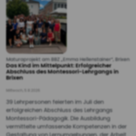
Maturaprojekt am BBZ „Emma Hellenstainer“, Brixen
Das Kind im Mittelpunkt: Erfolgreicher
Abschluss des Montessori-Lehrgangs in
Brixen
Mittwoch, 5.8.2026
39 Lehrpersonen feierten im Juli den
erfolgreichen Abschluss des Lehrgangs
Montessori-Pädagogik. Die Ausbildung
vermittelte umfassende Kompetenzen in der
Gestaltung von Lernumgebungen, der Arbeit