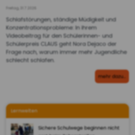
Freitag, 31.7.2026
Schlafstörungen, ständige Müdigkeit und
Konzentrationsprobleme: In ihrem
Videobeitrag für den Schülerinnen- und
Schülerpreis CLAUS geht Nora Dejaco der
Frage nach, warum immer mehr Jugendliche
schlecht schlafen.
mehr dazu…
Lernwelten
Sichere Schulwege beginnen nicht