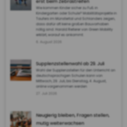
erst beim Zebrastreifen
Wie kommen Kinder sicher zu Fuß in
Kindergarten oder Schule? Mobilitätsprojekte in
Taufers im Münstertal und Schlanders zeigen,
dass dafür oft keine großen Bauvorhaben
nötig sind. Harald Reiterer von Green Mobility
erklärt, worauf es ankommt.
6. August 2026
Supplenzstellenwahl ab 29. Juli
Wahl der Supplenzstellen für den Unterricht an
deutschsprachigen Schulen kann von
Mittwoch, 29. Juli, bis Dienstag, 4. August,
online vorgenommen werden
27. Juli 2026
Neugierig bleiben, Fragen stellen,
mutig weiterwachsen