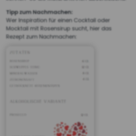
Tipp zum Nachmachen:
Wer Inspiration für einen Cocktail oder
Mocktail mit Rosensirup sucht, hier das
Rezept zum Nachmachen: