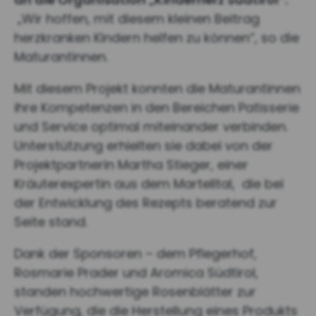
„Wir hoffen, mit diesem kleinen Beitrag
herzkranken Kindern helfen zu können“, so die
Maturantinnen.
Mit diesem Projekt konnten die Maturantinnen
ihre Kompetenzen in den Bereichen Patisserie
und Service optimal miteinander verbinden.
Unterstützung erhielten sie dabei von der
Projektpartnerin Martha Stieger, einer
Kräuterexpertin aus dem Martelltal, die bei
der Entwicklung des Rezepts beratend zur
Seite stand.
Dank der Sponsoren – dem Pflegerhof,
Rosmarie Prader und Aromica Südtirol,
standen hochwertige Rosenblätter zur
Verfügung, die die Herstellung eines Produkts