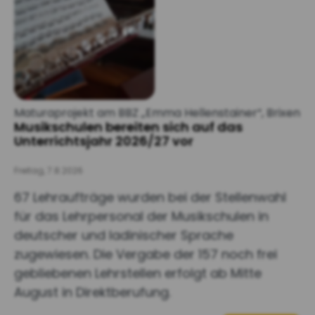
Maturaprojekt am BBZ „Emma Hellenstainer“, Brixen
Musikschulen bereiten sich auf das
Unterrichtsjahr 2026/27 vor
Freitag, 7.8.2026
67 Lehraufträge wurden bei der Stellenwahl
für das Lehrpersonal der Musikschulen in
deutscher und ladinischer Sprache
zugewiesen. Die Vergabe der 157 noch frei
gebliebenen Lehrstellen erfolgt ab Mitte
August in Direktberufung.