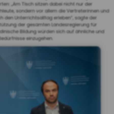
rten: „Am Tisch sitzen dabei nicht nur der
hleute, sondern vor allem die Vertreterinnen und
ch den Unterrichtsalltag erleben“, sagte der
stützung der gesamten Landesregierung für
ladinische Bildung würden sich auf ähnliche und
Bedürfnisse einzugehen.