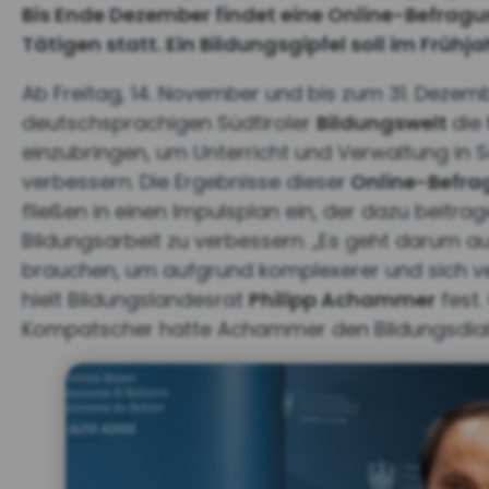
Bis Ende Dezember findet eine Online-Befrag
Tätigen statt. Ein Bildungsgipfel soll im Frü
Ab Freitag, 14. November und bis zum 31. Dezem
deutschsprachigen Südtiroler
Bildungswelt
die
einzubringen, um Unterricht und Verwaltung in 
verbessern. Die Ergebnisse dieser
Online-Befra
fließen in einen Impulsplan ein, der dazu beitr
Bildungsarbeit zu verbessern. „Es geht darum 
brauchen, um aufgrund komplexerer und sich ve
hielt Bildungslandesrat
Philipp Achammer
fest
Kompatscher hatte Achammer den Bildungsdialo