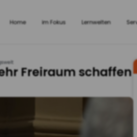
Home
im Fokus
Lernwelten
Ser
gswelt
mehr Freiraum schaffen