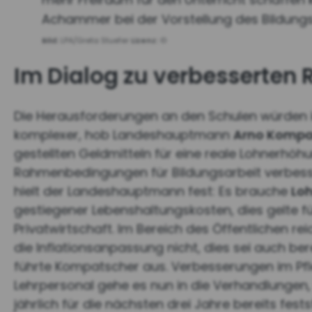
Achammer bei der Vorstellung des Bildungs
Bild:
LPA/Greta Stuefer
Lizenz:
©
Im Dialog zu verbesserte
Die Herausforderungen an den Schulen würden 
komplexer, hob Landeshauptmann
Arno Kompa
gestellten Geldmitteln für eine reale Lohnerhöhu
Rahmenbedingungen für Bildungsarbeit verbesse
hielt der Landeshauptmann fest: Es brauche
Lo
gestiegener Lebenshaltungskosten, dies gelte fü
Privatwirtschaft. Im Bereich des Öffentlichen re
die Inflationsanpassung nicht, dies sei auch b
führte Kompatscher aus. Verbesserungen im Pfl
Lehrpersonal gehe es nun in die Verhandlungen, 
jährlich für die nächsten drei Jahre bereits fests