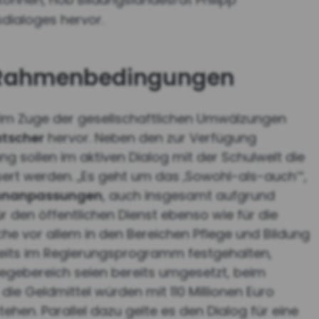
dialoges hervor.
n Rahmenbedingungen
im Zuge der gesellschaftlichen Umwälzungen
tscher
hervor. Neben den zur Verfügung
ng sollen im aktiven Dialog mit der Schulwelt die
rt werden. „Es geht um das ‚Sowohl-als-auch’“,
hnanpassungen
, auch insgesamt aufgrund
r den öffentlichen Dienst ebenso wie für die
iche vor allem in den Bereichen Pflege und Bildung
ereits im Regierungsprogramm festgehalten,
egebereich seien bereits umgesetzt, beim
die Geldmittel würden mit 110 Millionen Euro
tehen. Parallel dazu gelte es den Dialog für eine