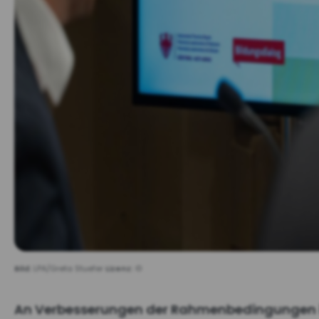
Bild:
LPA/Greta Stuefer
Lizenz:
©
An Verbesserungen der Rahmenbedingungen im