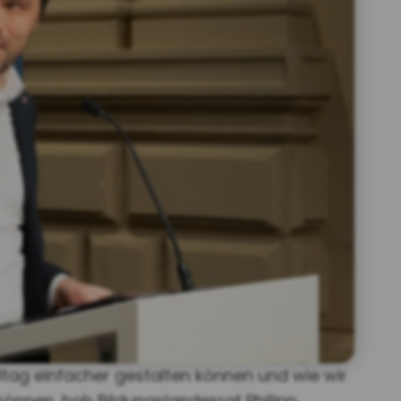
ltag einfacher gestalten können und wie wir
können, hob Bildungslandesrat Philipp