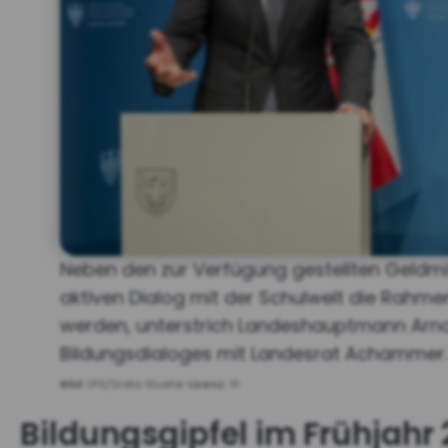
Neben den zur Verfügung gestellten Geldmit
aktiven Dialog mit der Schulwelt die Rahm
werden, unterstrich Landeshauptmann Arno 
Bildungsdialoges mit Landesrat Achammer.
Bild:
LPA/Greta Stuefer
Lizenz:
©
Bildungsgipfel im Frühjahr