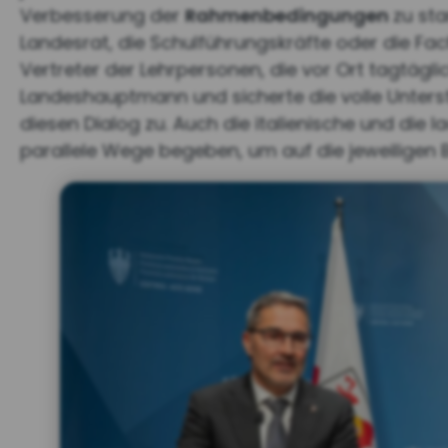
Verbesserung der
Rahmenbedingungen
zu sta
Landesrat, die Schulführungskräfte oder die Fac
Vertreter der Lehrpersonen, die vor Ort tagtägli
Landeshauptmann und sicherte die volle Unter
diesen Dialog zu. Auch die italienische und die 
parallele Wege begeben, um auf die jeweiligen 