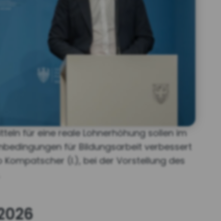
teln für eine reale Lohnerhöhung sollen im
enbedingungen für Bildungsarbeit verbessert
Kompatscher (l.), bei der Vorstellung des
 2026