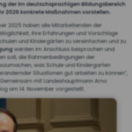
ung der im deutschsprachigen Bildungsbereich
hjahr 2026 konkrete Maßnahmen vorstellen.
ber 2025 haben alle Mitarbeitenden der
 Möglichkeit, ihre Erfahrungen und Vorschläge
Schulen und Kindergärten zu vereinfachen und zu
gung
werden im Anschluss besprochen und
agen soll, die Rahmenbedingungen der
auszumachen, was Schule und Kindergarten
rändernder Situationen gut arbeiten zu können“,
. Gemeinsam mit Landeshauptmann Arno
g am 14. November vorgestellt.