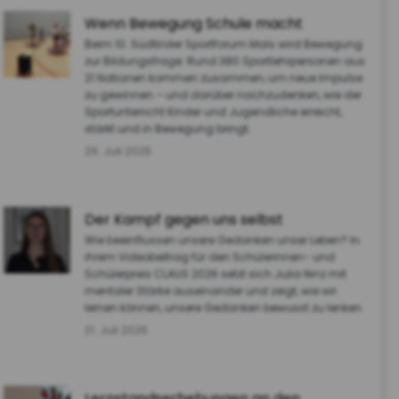
Wenn Bewegung Schule macht
Beim 10. Südtiroler Sportforum Mals wird Bewegung
zur Bildungsfrage: Rund 380 Sportlehrpersonen aus
21 Nationen kommen zusammen, um neue Impulse
zu gewinnen – und darüber nachzudenken, wie der
Sportunterricht Kinder und Jugendliche erreicht,
stärkt und in Bewegung bringt.
29. Juli 2026
Der Kampf gegen uns selbst
Wie beeinflussen unsere Gedanken unser Leben? In
ihrem Videobeitrag für den Schülerinnen- und
Schülerpreis CLAUS 2026 setzt sich Julia Ninz mit
mentaler Stärke auseinander und zeigt, wie wir
lernen können, unsere Gedanken bewusst zu lenken.
21. Juli 2026
Lernstandserhebungen an den