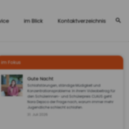
vice
im Blick
Kontaktverzeichnis
im Fokus
Gute Nacht
Schlafstörungen, ständige Müdigkeit und
Konzentrationsprobleme: In ihrem Videobeitrag für
den Schülerinnen- und Schülerpreis CLAUS geht
Nora Dejaco der Frage nach, warum immer mehr
Jugendliche schlecht schlafen.
31. Juli 2026