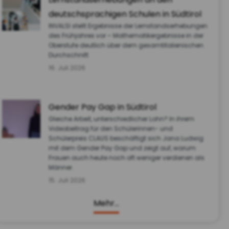
deutschsprachigen Schulen in Südtirol
INVALSI stellt Ergebnisse der Lernstandserhebungen
des Frühjahres vor – Mathematikergebnisse in der
Oberstufe deutlich über dem gesamtitalienischen
Durchschnitt
16. Juli 2026
Gender Pay Gap in Südtirol
Gleiche Arbeit, unterschiedlicher Lohn? In ihrem
Videobeitrag für den Schülerinnen- und
Schülerpreis CLAUS beschäftigt sich Jana Ludwig
mit dem Gender Pay Gap und zeigt auf, warum
Frauen auch heute noch oft weniger verdienen als
Männer.
15. Juli 2026
Mehr…