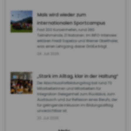
Mals wird wieder zum
internationalen Sportcampus
Fast 300 Kurseinheiten, rund 380
Teilnehmende, 21 Nationen: Im INFO-Interview
erklären Friedl Sapelza und Werner Oberthaler,
was einen Lehrgang dieser Größe trägt.
24. Juli 2026
„Stark im Alltag, klar in der Haltung“
Der Abschlussfortbildungstag bot rund 70
Mitarbeiterinnen und Mitarbeitern für
Integration Gelegenheit zum Rückblick, zum
Austausch und zur Reflexion eines Berufs, der
für gelingende Inklusion im Bildungsalltag
unverzichtbar ist.
23. Juli 2026