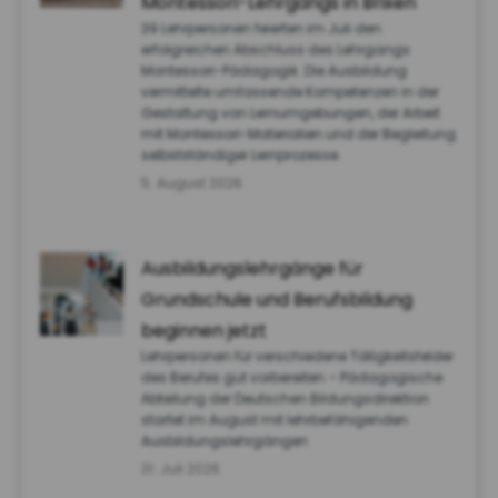
Montessori-Lehrgangs in Brixen
39 Lehrpersonen feierten im Juli den
erfolgreichen Abschluss des Lehrgangs
Montessori-Pädagogik. Die Ausbildung
vermittelte umfassende Kompetenzen in der
Gestaltung von Lernumgebungen, der Arbeit
mit Montessori-Materialien und der Begleitung
selbstständiger Lernprozesse.
5. August 2026
Ausbildungslehrgänge für
Grundschule und Berufsbildung
beginnen jetzt
Lehrpersonen für verschiedene Tätigkeitsfelder
des Berufes gut vorbereiten – Pädagogische
Abteilung der Deutschen Bildungsdirektion
startet im August mit lehrbefähigenden
Ausbildungslehrgängen
31. Juli 2026