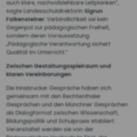
auch klare, nachvollziehbare Leitplanken“,
sagte Landesschuldirektorin
Sigrun
Falkensteiner
. Verbindlichkeit sei kein
Gegenpol zur pädagogischen Freiheit,
sondern deren Voraussetzung:
„Pädagogische Verantwortung sichert
Qualität im Unterricht.“
Zwischen Gestaltungsspielraum und
klaren
Vereinbarungen
Die Innsbrucker Gespräche haben sich
gemeinsam mit den Rechtenthaler
Gesprächen und den Münchner Gesprächen
als Dialogformat zwischen Wissenschaft,
Bildungspolitik und Schulpraxis etabliert.
Veranstaltet werden sie von der