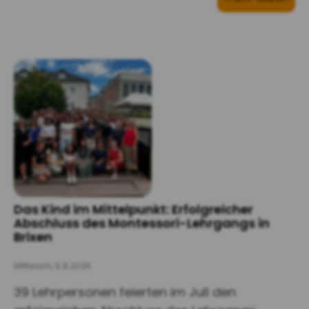
Das Kind im Mittelpunkt: Erfolgreicher
Abschluss des Montessori-Lehrgangs in
Brixen
Mittwoch, 5.8.2026
39 Lehrpersonen feierten im Juli den