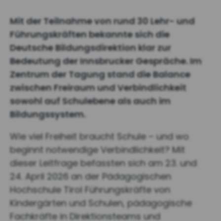
Mit der Teilnahme von rund 30 Lehr- und
Führungskräften bekannte sich die
Deutsche Bildungsdirektion klar zur
Bedeutung der Innsbrucker Gespräche. Im
Zentrum der Tagung stand die Balance
zwischen Freiraum und Verbindlichkeit
sowohl auf Schulebene als auch im
Bildungssystem.
Wie viel Freiheit braucht Schule – und wo
beginnt notwendige Verbindlichkeit? Mit
dieser Leitfrage befassten sich am 23. und
24. April 2026 an der Pädagogischen
Hochschule Tirol Führungskräfte von
Kindergärten und Schulen, pädagogische
Fachkräfte in Direktionsteams und