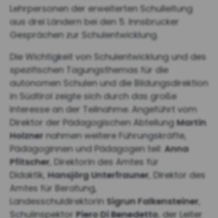
Lehrpersonen der erweiterten Schulleitung
aus drei Ländern bei den 5. Innsbrucker
Gesprächen zur Schulentwicklung.
Die Wichtigkeit von Schulentwicklung und des
spezifischen Tagungsthemas für die
autonomen Schulen und die Bildungsdirektion
in Südtirol zeigte sich durch das große
Interesse an der Teilnahme. Angeführt vom
Direktor der Pädagogischen Abteilung
Martin
Holzner
nahmen weitere Führungskräfte,
Pädagoginnen und Pädagogen teil:
Anna
Pfitscher
, Direktorin des Amtes für
Didaktik,
Hansjörg Unterfrauner
, Direktor des
Amtes für Beratung,
Landesschuldirektorin
Sigrun Falkensteiner
,
Schulinspektor
Piero Di Benedetto
, der Leiter