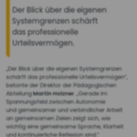
Der Blick über die eigenen
Systemgrenzen schärft
das professionelle
Urteilsvermögen.
„Der Blick über die eigenen Systemgrenzen
schärft das professionelle Urteilsvermögen“,
betonte der Direktor der Pädagogischen
Abteilung
Martin Holzner
. „Gerade im
Spannungsfeld zwischen Autonomie
und gemeinsamer und verbindlicher Arbeit
an gemeinsamen Zielen zeigt sich, wie
wichtig eine gemeinsame Sprache, Klarheit
und kontinuierliche Reflexion sind.“