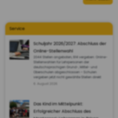
Service
Schuljahr 2026/2027: Abschluss der
Online-Stellenwahl
2044 Stellen angeboten, 914 vergeben: Online-
Stellenwahlen für Lehrpersonen der
deutschsprachigen Grund-, Mittel- und
Oberschulen abgeschlossen – Schulen
vergeben jetzt nicht gewählte Stellen direkt
6. August 2026
Das Kind im Mittelpunkt:
Erfolgreicher Abschluss des