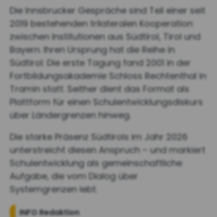
Die Innsbrucker Gespräche sind Teil einer seit
2019 bestehenden trilateralen Kooperation
zwischen Institutionen aus Südtirol, Tirol und
Bayern. Ihren Ursprung hat die Reihe in
Südtirol: Die erste Tagung fand 2001 in der
Fortbildungsakademie Schloss Rechtenthal in
Tramin statt. Seither dient das Format als
Plattform für einen Schulentwicklungsdiskurs
über Ländergrenzen hinweg.
Die starke Präsenz Südtirols im Jahr 2026
unterstreicht diesen Anspruch – und markiert
Schulentwicklung als gemeinschaftliche
Aufgabe, die vom Dialog über
Systemgrenzen lebt.
INFO Redaktion