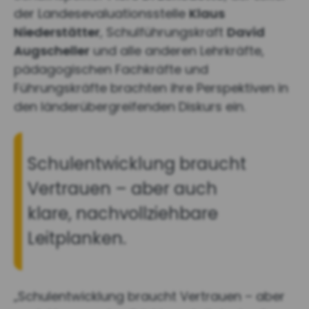
der Landesevaluationsstelle
Klaus
Niederstätter
, Schulführungskraft
David
Augscheller
und alle anderen Lehrkräfte,
pädagogischen Fachkräfte und
Führungskräfte brachten ihre Perspektiven in
den länderübergreifenden Diskurs ein.
Schulentwicklung braucht
Vertrauen – aber auch
klare, nachvollziehbare
Leitplanken.
„Schulentwicklung braucht Vertrauen – aber