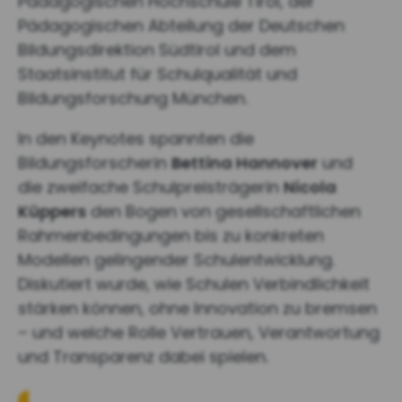
Pädagogischen Hochschule Tirol, der
Pädagogischen Abteilung der Deutschen
Bildungsdirektion Südtirol und dem
Staatsinstitut für Schulqualität und
Bildungsforschung München.
In den Keynotes spannten die
Bildungsforscherin
Bettina Hannover
und
die zweifache Schulpreisträgerin
Nicola
Küppers
den Bogen von gesellschaftlichen
Rahmenbedingungen bis zu konkreten
Modellen gelingender Schulentwicklung.
Diskutiert wurde, wie Schulen Verbindlichkeit
stärken können, ohne Innovation zu bremsen
– und welche Rolle Vertrauen, Verantwortung
und Transparenz dabei spielen.