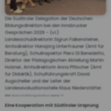
Die Südtiroler Delegation der Deutschen
Bildungsdirektion bei den Innsbrucker
Gesprächen 2026 – (v.l.)
Landesschuldirektorin Sigrun Falkensteiner,
Amtsdirektor Hansjörg Unterfrauner (Amt für
Beratung), Schulinspektor Piero Di Benedetto,
Direktor der Pädagogischen Abteilung Martin
Holzner, Amtsdirektorin Anna Pfitscher (Amt
für Didaktik), Schulführungskraft David
Augscheller und der Leiter der
Landesevaluationsstelle Klaus Niederstätter.
Bild:
Deutsche Bildungsdirektion
Lizenz:
©
Eine Kooperation mit Südtiroler Ursprung