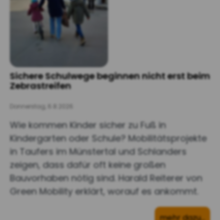
Sichere Schulwege beginnen nicht erst beim
Zebrastreifen
Donnerstag, 6.8.2026
Wie kommen Kinder sicher zu Fuß in
Kindergarten oder Schule? Mobilitätsprojekte
in Taufers im Münstertal und Schlanders
zeigen, dass dafür oft keine großen
Bauvorhaben nötig sind. Harald Reiterer von
Green Mobility erklärt, worauf es ankommt.
mehr dazu…