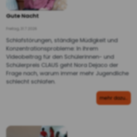
Gute Nacht
Freitag, 31.7.2026
Schlafstörungen, ständige Müdigkeit und
Konzentrationsprobleme: In ihrem
Videobeitrag für den Schülerinnen- und
Schülerpreis CLAUS geht Nora Dejaco der
Frage nach, warum immer mehr Jugendliche
schlecht schlafen.
mehr dazu…