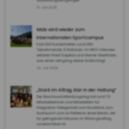
Ausbildungslehrgängen
31. Juli 2026
Mals wird wieder zum
internationalen Sportcampus
Fast 300 Kurseinheiten, rund 380
Teilnehmende, 21 Nationen: Im INFO-Interview
erklären Friedl Sapelza und Werner Oberthaler,
was einen Lehrgang dieser Größe trägt.
24. Juli 2026
„Stark im Alltag, klar in der Haltung“
Der Abschlussfortbildungstag bot rund 70
Mitarbeiterinnen und Mitarbeitern für
Integration Gelegenheit zum Rückblick, zum
Austausch und zur Reflexion eines Berufs, der
für gelingende Inklusion im Bildungsalltag
unverzichtbar ist.