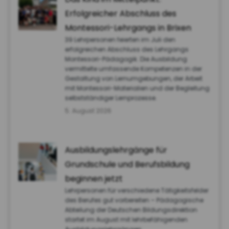
Erfolgreicher Abschluss des
Montessori-Lehrgangs in Brixen
39 Lehrpersonen feierten im Juli den
erfolgreichen Abschluss des Lehrgangs
Montessori-Pädagogik. Die Ausbildung
vermittelte umfassende Kompetenzen in der
Gestaltung von Lernumgebungen, der Arbeit
mit Montessori-Materialien und der Begleitung
selbstständiger Lernprozesse.
5. August 2026
Ausbildungslehrgänge für
Grundschule und Berufsbildung
beginnen jetzt
Lehrpersonen für verschiedene Tätigkeitsfelder
des Berufes gut vorbereiten – Pädagogische
Abteilung der Deutschen Bildungsdirektion
startet im August mit lehrbefähigenden