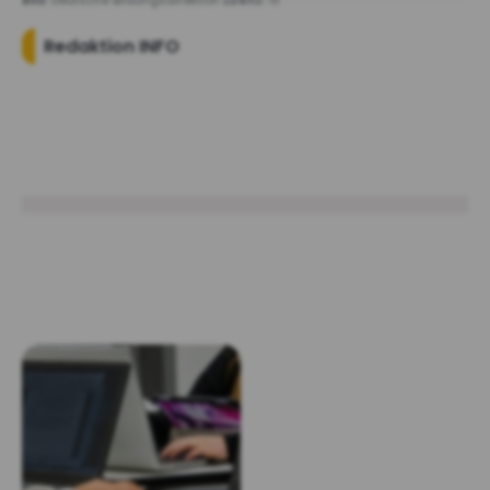
Bild:
Deutsche Bildungsdirektion
Lizenz:
©
Redaktion INFO