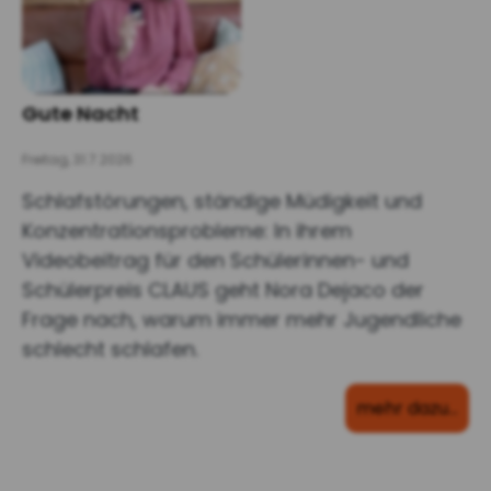
Gute Nacht
Freitag, 31.7.2026
Schlafstörungen, ständige Müdigkeit und
Konzentrationsprobleme: In ihrem
Videobeitrag für den Schülerinnen- und
Schülerpreis CLAUS geht Nora Dejaco der
Frage nach, warum immer mehr Jugendliche
schlecht schlafen.
mehr dazu…