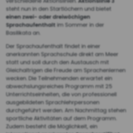
verschiedene Aktionslinien.
Aktionslinie 3
steht nun in den Startlöchern und bietet
einen zwei- oder dreiwöchigen
Sprachaufenthalt
im Sommer in der
Basilikata an.
Der Sprachaufenthalt findet in einer
anerkannten Sprachschule direkt am Meer
statt und soll durch den Austausch mit
Gleichaltrigen die Freude am Sprachenlernen
wecken. Die Teilnehmenden erwartet ein
abwechslungsreiches Programm mit 25
Unterrichtseinheiten, die von professionell
ausgebildeten Sprachlehrpersonen
durchgeführt werden. Am Nachmittag stehen
sportliche Aktivitäten auf dem Programm.
Zudem besteht die Möglichkeit, ein