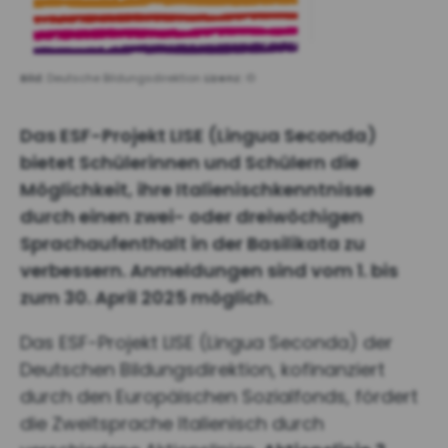
Bild:
Deutsche Bildungsdirektion
Lizenz:
©
Das ESF-Projekt LISE (Lingua Seconda)
bietet Schülerinnen und Schülern die
Möglichkeit, ihre Italienischkenntnisse
durch einen zwei- oder dreiwöchigen
Sprachaufenthalt in der Basilikata zu
verbessern. Anmeldungen sind vom 1. bis
zum 30. April 2025 möglich.
Das ESF-Projekt LISE (Lingua Seconda) der
Deutschen Bildungsdirektion, kofinanziert
durch den Europäischen Sozialfonds, fördert
die Zweitsprache Italienisch durch