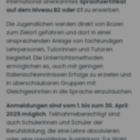
international anerkanntes
Sprachzertifikat
auf dem Niveau B2 oder C1
zu erwerben.
Die Jugendlichen werden direkt von Bozen
zum Zielort gefahren und dort in einer
ansprechenden Anlage von fachkundigen
Lehrpersonen, Tutorinnen und Tutoren
begleitet. Die Unterrichtsmethoden
ermöglichen es, auch mit geringen
Italienischkenntnissen Erfolge zu erzielen und
in überschaubaren Gruppen mit
Gleichgesinnten in die Sprache einzutauchen.
Anmeldungen sind vom 1. bis zum 30. April
2025 möglich
. Teilnahmeberechtigt sind
auch Schülerinnen und Schüler der
Berufsbildung, die eine Lehre absolvieren
oder eine ganzjährige Ausbildung. Zur Wahl