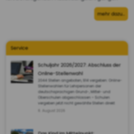
mehr dazu…
Service
Schuljahr 2026/2027: Abschluss der
Online-Stellenwahl
2044 Stellen angeboten, 914 vergeben: Online-
Stellenwahlen für Lehrpersonen der
deutschsprachigen Grund-, Mittel- und
Oberschulen abgeschlossen – Schulen
vergeben jetzt nicht gewählte Stellen direkt
6. August 2026
Das Kind im Mittelpunkt: