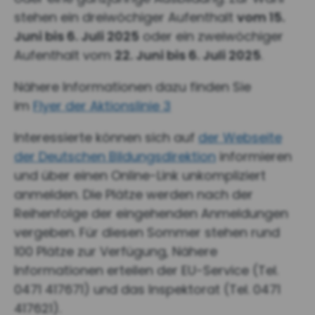
stehen ein dreiwöchiger Aufenthalt
vom 15.
Juni bis 6. Juli 2025
oder ein zweiwöchiger
Aufenthalt vom
22. Juni bis 6. Juli 2025
.
Nähere Informationen dazu finden Sie
im
Flyer der Aktionslinie 3
Interessierte können sich auf
der Webseite
der Deutschen Bildungsdirektion
informieren
und über einen Online-Link unkompliziert
anmelden. Die Plätze werden nach der
Reihenfolge der eingehenden Anmeldungen
vergeben. Für diesen Sommer stehen rund
100 Plätze zur Verfügung, Nähere
Informationen erteilen der EU-Service (Tel.
0471 417671) und das Inspektorat (Tel. 0471
417621).