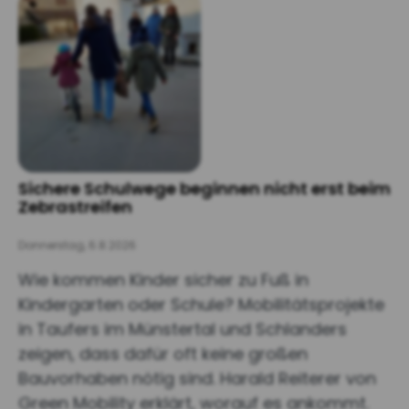
Sichere Schulwege beginnen nicht erst beim
Zebrastreifen
Donnerstag, 6.8.2026
Wie kommen Kinder sicher zu Fuß in
Kindergarten oder Schule? Mobilitätsprojekte
in Taufers im Münstertal und Schlanders
zeigen, dass dafür oft keine großen
Bauvorhaben nötig sind. Harald Reiterer von
Green Mobility erklärt, worauf es ankommt.