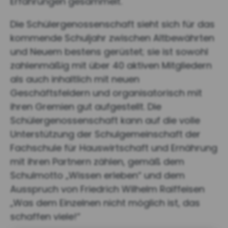
Erfahrungen gesammelt.
Die Schülergenossenschaft sieht sich für das
kommende Schuljahr zwischen Altbewährten
und Neuem bestens gerüstet; sie ist sowohl
zahlenmäßig mit über 40 aktiven Mitgliedern
als auch inhaltlich mit neuen
Geschäftsfeldern und organisatorisch mit
ihren Gremien gut aufgestellt. Die
Schülergenossenschaft kann auf die volle
Unterstützung der Schulgemeinschaft der
Fachschule für Hauswirtschaft und Ernährung
mit ihren Partnern zählen, gemäß dem
Schulmotto „Wissen erleben“ und dem
Ausspruch von Friedrich Wilhelm Raiffeisen
„Was dem Einzelnen nicht möglich ist, das
schaffen viele!“