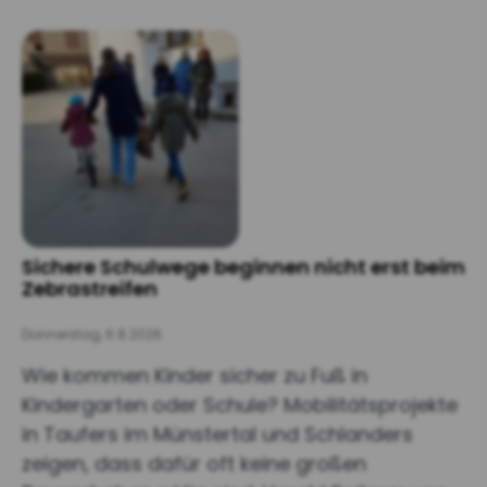
Sichere Schulwege beginnen nicht erst beim
Zebrastreifen
Donnerstag, 6.8.2026
Wie kommen Kinder sicher zu Fuß in
Kindergarten oder Schule? Mobilitätsprojekte
in Taufers im Münstertal und Schlanders
zeigen, dass dafür oft keine großen