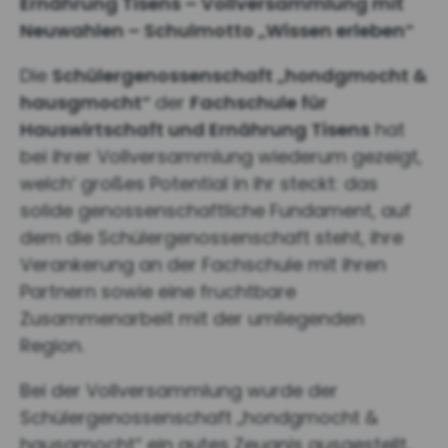
Ernährung Tisens – Vollversammlung mit
Neuwahlen – Schulmotto „Wissen erleben“
Die
Schülergenossenschaft „hondgmocht &
hausgmocht“
der
Fachschule für
Hauswirtschaft und Ernährung Tisens
hat
bei ihrer Vollversammlung wiederum gezeigt,
welch‘ großes Potential in ihr steckt: das
solide genossenschaftliche Fundament, auf
dem die Schülergenossenschaft steht, ihre
Verankerung an der Fachschule mit ihren
Partnern sowie eine fruchtbare
Zusammenarbeit mit der umliegenden
Region.
Bei der Vollversammlung wurde der
Schülergenossenschaft „hondgmocht &
hausgmocht“ ein gutes Zeugnis ausgestellt,