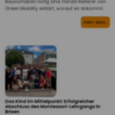
Bauvorhaben nötig sind. Harald Reiterer von
Green Mobility erklärt, worauf es ankommt.
mehr dazu…
Das Kind im Mittelpunkt: Erfolgreicher
Abschluss des Montessori-Lehrgangs in
Brixen