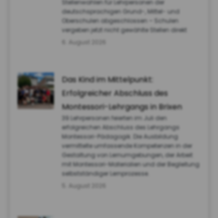
Stellenwahlen für Lehrpersonen der
deutschsprachigen Grund-, Mittel- und
Oberschulen abgeschlossen – Schulen
vergeben jetzt nicht gewählte Stellen direkt
6. August 2026
Das Kind im Mittelpunkt:
Erfolgreicher Abschluss des
Montessori-Lehrgangs in Brixen
39 Lehrpersonen feierten im Juli den
erfolgreichen Abschluss des Lehrgangs
Montessori-Pädagogik. Die Ausbildung
vermittelte umfassende Kompetenzen in der
Gestaltung von Lernumgebungen, der Arbeit
mit Montessori-Materialien und der Begleitung
selbstständiger Lernprozesse.
5. August 2026