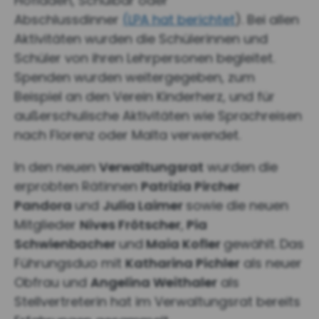
Hofladen, Schulbar oder
Abschlussdinner
(LPA hat berichtet
). Bei allen
Aktivitäten wurden die Schülerinnen und
Schüler von ihren Lehrpersonen begleitet.
Spenden wurden weitergegeben, zum
Beispiel an den Verein Kinderherz, und für
außerschulische Aktivitäten wie Sprachreisen
nach Florenz oder Malta verwendet.
In den neuen
Verwaltungsrat
wurden die
erprobten Rätinnen
Patrizia Pircher
Pandora
und
Julia Laimer
sowie die neuen
Mitglieder
Nives Frötscher
,
Pia
Schwienbacher
und
Maia Kofler
gewählt.
Das
Führungsduo mit
Katharina Pichler
als neuer
Obfrau und
Angelina Weithaler
als
Stellvertreterin hat im Verwaltungsrat bereits