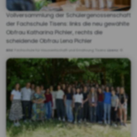
Vollversammlung der Schülergenossenschaft
der Fachschule Tisens: links die neu gewählte
Obfrau Katharina Pichler, rechts die
scheidende Obfrau Lena Pichler
Bild:
Fachschule für Hauswirtschaft und Ernährung Tisens
Lizenz:
©