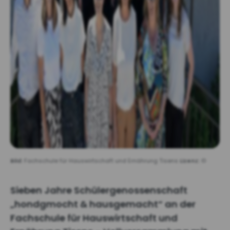
Bild:
Fachschule für Hauswirtschaft und Ernährung Tisens
Lizenz:
©
Sieben Jahre Schülergenossenschaft
„hondgmocht & hausgemacht“ an der
Fachschule für Hauswirtschaft und