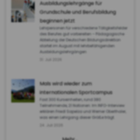
Ausbildungslehrgänge für
Grundschule und Berufsbildung
beginnen jetzt
Lehrpersonen für verschiedene Tätigkeitsfelder
des Berufes gut vorbereiten – Pädagogische
Abteilung der Deutschen Bildungsdirektion
startet im August mit lehrbefähigenden
Ausbildungslehrgängen
31. Juli 2026
Mals wird wieder zum
internationalen Sportcampus
Fast 300 Kurseinheiten, rund 380
Teilnehmende, 21 Nationen: Im INFO-Interview
erklären Friedl Sapelza und Werner Oberthaler,
was einen Lehrgang dieser Größe trägt.
24. Juli 2026
Mehr…