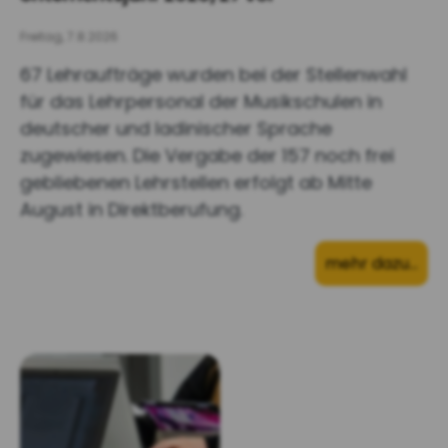
Freitag, 7.8.2026
67 Lehraufträge wurden bei der Stellenwahl
für das Lehrpersonal der Musikschulen in
deutscher und ladinischer Sprache
zugewiesen. Die Vergabe der 157 noch frei
gebliebenen Lehrstellen erfolgt ab Mitte
August in Direktberufung.
mehr dazu…