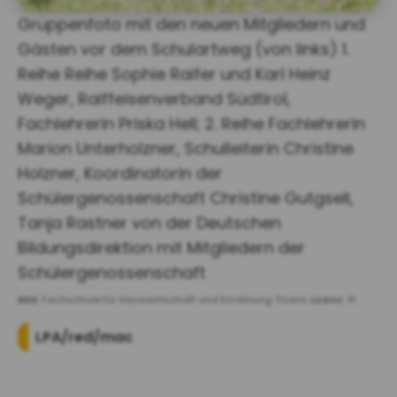
Gruppenfoto mit den neuen Mitgliedern und
Gästen vor dem Schulartweg (von links) 1.
Reihe Reihe Sophie Raifer und Karl Heinz
Weger, Raiffeisenverband Südtirol,
Fachlehrerin Priska Hell; 2. Reihe Fachlehrerin
Marion Unterholzner, Schulleiterin Christine
Holzner, Koordinatorin der
Schülergenossenschaft Christine Gutgsell,
Tanja Rastner von der Deutschen
Bildungsdirektion mit Mitgliedern der
Schülergenossenschaft
Bild:
Fachschule für Hauswirtschaft und Ernährung Tisens
Lizenz:
©
LPA/red/mac