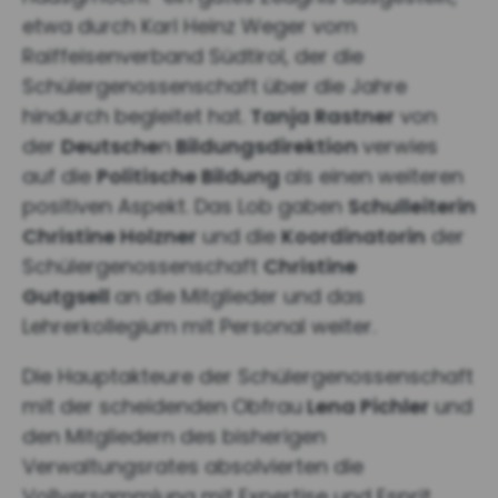
etwa durch Karl Heinz Weger vom
Raiffeisenverband Südtirol, der die
Schülergenossenschaft über die Jahre
hindurch begleitet hat.
Tanja Rastner
von
der
Deutsche
n
Bildungsdirektion
verwies
auf die
Politische Bildung
als einen weiteren
positiven Aspekt. Das Lob gaben
Schulleiterin
Christine Holzner
und die
Koordinatorin
der
Schülergenossenschaft
Christine
Gutgsell
an die Mitglieder und das
Lehrerkollegium mit Personal weiter.
Die Hauptakteure der Schülergenossenschaft
mit der scheidenden Obfrau
Lena Pichler
und
den Mitgliedern des bisherigen
Verwaltungsrates absolvierten die
Vollversammlung mit Expertise und Esprit,