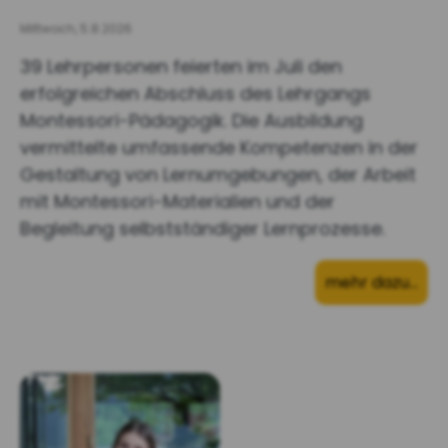
Mittwoch, 5.8.2026
39 Lehrpersonen feierten im Juli den
erfolgreichen Abschluss des Lehrgangs
Montessori-Pädagogik. Die Ausbildung
vermittelte umfassende Kompetenzen in der
Gestaltung von Lernumgebungen, der Arbeit
mit Montessori-Materialien und der
Begleitung selbstständiger Lernprozesse.
mehr dazu…