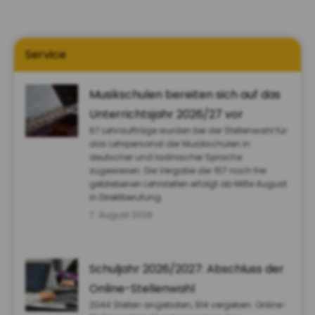
Service
Musikschulen bereiten sich auf das
Unterrichtsjahr 2026/27 vor
67 Lehraufträge wurden bei der Stellenwahl für
das Lehrpersonal der Musikschulen in
deutscher und ladinischer Sprache
zugewiesen. Die Vergabe der 157 noch frei
gebliebenen Lehrstellen erfolgt ab Mitte August
in Direktberufung.
7. August 2026
Schuljahr 2026/2027: Abschluss der
Online-Stellenwahl
2044 Stellen angeboten, 914 vergeben: Online-