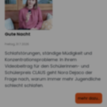
Gute Nacht
Freitag, 31.7.2026
Schlafstörungen, ständige Müdigkeit und
Konzentrationsprobleme: In ihrem
Videobeitrag für den Schülerinnen- und
Schülerpreis CLAUS geht Nora Dejaco der
Frage nach, warum immer mehr Jugendliche
schlecht schlafen.
mehr dazu…