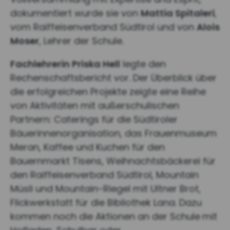
dokumentiert wurde sie von
Mattia Spitaleri
,
vom Raiffeisenverband Südtirol und von
Alois
Moser
, Lehrer der Schule.
Fachlehrerin Priska Hell
legte den
Rechenschaftsbericht vor. Der Überblick über
die erfolgreichen Projekte zeigte eine Reihe
von Aktivitäten mit außerschulischen
Partnern: Caterings für die Südtiroler
Bäuerinnenorganisation, das Frauenmuseum
Meran, Kaffee und Kuchen für den
Bauernmarkt Tisens, Weihnachtsbäckerei für
den Raiffeisenverband Südtirol, Mountain
Müsli und Mountain-Riegel mit Ultner Brot,
Flickwerkstatt für die Bibliothek Lana. Dazu
kommen noch die Aktionen an der Schule
mit