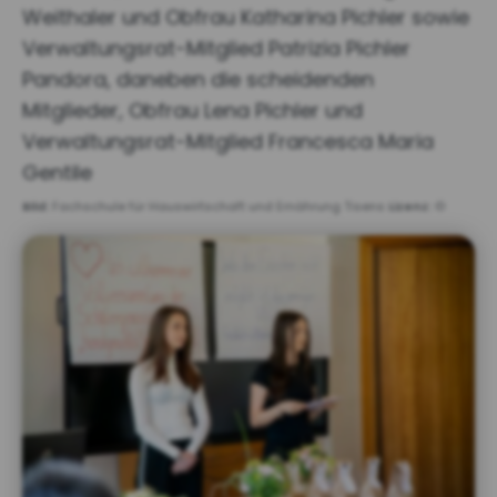
Weithaler und Obfrau Katharina Pichler sowie
Verwaltungsrat-Mitglied Patrizia Pichler
Pandora, daneben die scheidenden
Mitglieder, Obfrau Lena Pichler und
Verwaltungsrat-Mitglied Francesca Maria
Gentile
Bild:
Fachschule für Hauswirtschaft und Ernährung Tisens
Lizenz:
©