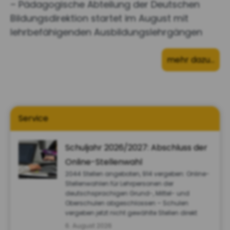
– Pädagogische Abteilung der Deutschen
Bildungsdirektion startet im August mit
lehrbefähigenden Ausbildungslehrgängen
mehr dazu…
Service
Schuljahr 2026/2027: Abschluss der
Online-Stellenwahl
2044 Stellen angeboten, 914 vergeben: Online-
Stellenwahlen für Lehrpersonen der
deutschsprachigen Grund-, Mittel- und
Oberschulen abgeschlossen – Schulen
vergeben jetzt nicht gewählte Stellen direkt
6. August 2026