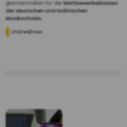
gleichermaßen für die
Wettbewerbsklassen
der deutschen und ladinischen
Musikschulen.
LPA/red/mac