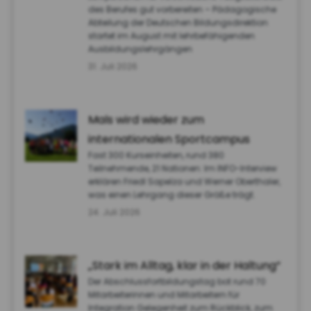
des Berufes gut vorbereiten – Pädagogische
Abteilung der Deutschen Bildungsdirektion
startet im August mit lehrbefähigenden
Ausbildungslehrgängen
31. Juli 2026
Mals wird wieder zum
internationalen Sportcampus
Fast 300 Kurseinheiten, rund 380
Teilnehmende, 21 Nationen: Im INFO-Interview
erklären Friedl Sapelza und Werner Oberthaler,
was einen Lehrgang dieser Größe trägt.
24. Juli 2026
„Stark im Alltag, klar in der Haltung“
Der Abschlussfortbildungstag bot rund 70
Mitarbeiterinnen und Mitarbeitern für
Integration Gelegenheit zum Rückblick, zum