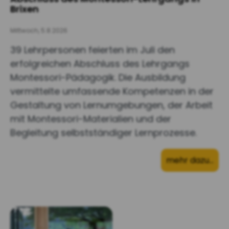
Brixen
Mittwoch, 5.8.2026
39 Lehrpersonen feierten im Juli den
erfolgreichen Abschluss des Lehrgangs
Montessori-Pädagogik. Die Ausbildung
vermittelte umfassende Kompetenzen in der
Gestaltung von Lernumgebungen, der Arbeit
mit Montessori-Materialien und der
Begleitung selbstständiger Lernprozesse.
mehr dazu…