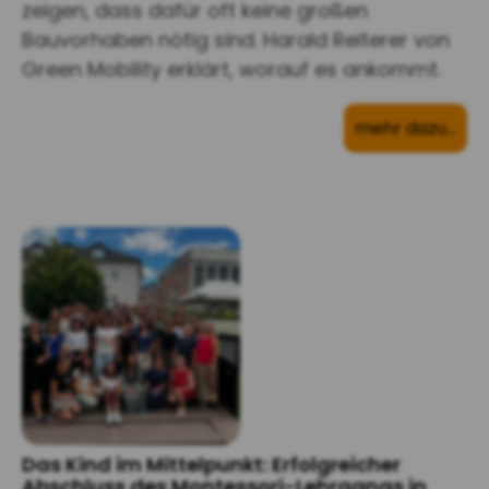
zeigen, dass dafür oft keine großen
Bauvorhaben nötig sind. Harald Reiterer von
Green Mobility erklärt, worauf es ankommt.
mehr dazu…
Das Kind im Mittelpunkt: Erfolgreicher
Abschluss des Montessori-Lehrgangs in