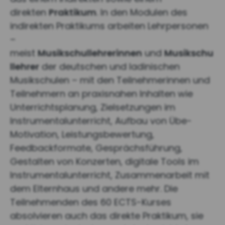
direkten
Praktikum
. In den Modulen des
indirekten Praktikums arbeiten Lehrpersonen
–
meist
Musikschullehrerinnen
und
Musikschu
llehrer
der deutschen und ladinischen
Musikschulen – mit den Teilnehmerinnen und
Teilnehmern an praxisnahen Inhalten wie
Unterrichtsplanung, Zielsetzungen im
Instrumentalunterricht, Aufbau von Übe-
Motivation, Leistungsbewertung,
Feedbackformate, Gesprächsführung,
Gestalten von Konzerten, digitale Tools im
Instrumentalunterricht, Zusammenarbeit mit
dem Elternhaus und andere mehr. Die
Teilnehmenden des 60 ECTS-Kurses
absolvieren auch das direkte Praktikum, sie