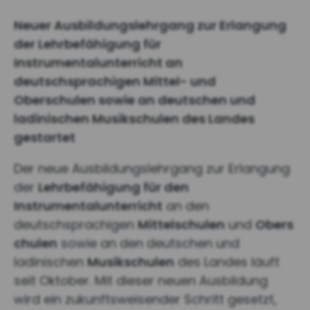
Neuer Ausbildungslehrgang zur Erlangung
der Lehrbefähigung für
Instrumentalunterricht an
deutschsprachigen Mittel- und
Oberschulen sowie an deutschen und
ladinischen Musikschulen des Landes
gestartet
Der neue Ausbildungslehrgang zur Erlangung
der
Lehrbefähigung für den
Instrumentalunterricht
an den
deutschsprachigen
Mittelschulen
und
Obers
chulen
sowie an den deutschen und
ladinischen
Musikschulen
des Landes läuft
seit Oktober. Mit dieser neuen Ausbildung
wird ein zukunftsweisender Schritt gesetzt,