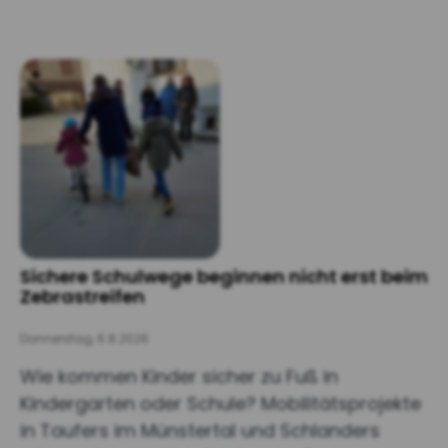
Sichere Schulwege beginnen nicht erst beim
Zebrastreifen
Donnerstag, 6.8.2026
Wie kommen Kinder sicher zu Fuß in
Kindergarten oder Schule? Mobilitätsprojekte
in Taufers im Münstertal und Schlanders