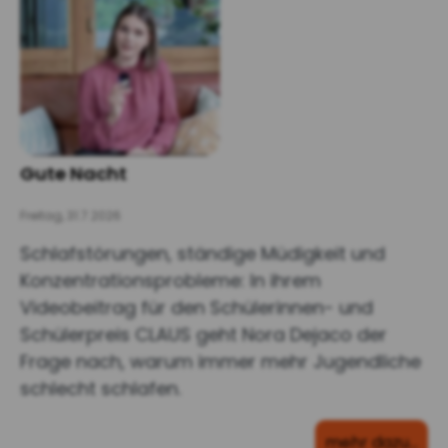
Gute Nacht
Freitag, 31.7.2026
Schlafstörungen, ständige Müdigkeit und
Konzentrationsprobleme: In ihrem
Videobeitrag für den Schülerinnen- und
Schülerpreis CLAUS geht Nora Dejaco der
Frage nach, warum immer mehr Jugendliche
schlecht schlafen.
mehr dazu…