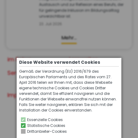
Austausch und zur Reflexion eines Berufs, der
für gelingende Inklusion im Bildungsalltag
unverzichtbar ist.
23. Juli 2026
Mehr…
im Fokus
Lernwelten
Diese Website verwendet Cookies
Gemäß der Verordnung (EU) 2016/679 des
Service
Archiv der INFO
Europäischen Parlaments und des Rates vom 27.
Ausgaben
April 2016 teilen wir Ihnen mit, dass diese Webseite
eigene technische Cookies und Cookies Dritter
verwendet, damit Sie effizient navigieren und die
Impressum
Funktionen der Webseite einwandfrei nutzen können.
Falls Sie weiter navigieren, erklären Sie sich mit der
Installation der Cookies einverstanden.
Essenzielle Cookies
Statistische Cookies
Drittanbieter-Cookies