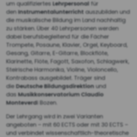
um qualifiziertes
Lehrpersonal
für
den
Instrumentalunterricht
auszubilden und
die musikalische Bildung im Land nachhaltig
zu stärken. Über 40 Lehrpersonen werden
dabei berufsbegleitend für die Fächer
Trompete, Posaune, Klavier, Orgel, Keyboard,
Gesang, Gitarre, E-Gitarre, Blockflöte,
Klarinette, Flöte, Fagott, Saxofon, Schlagwerk,
Steirische Harmonika, Violine, Violoncello,
Kontrabass ausgebildet. Träger sind
die
Deutsche Bildungsdirektion
und
das
Musikkonservatorium Claudio
Monteverd
i Bozen.
Der Lehrgang wird in zwei Varianten
angeboten – mit 60 ECTS
oder mit 30 ECTS –
und verbindet wissenschaftlich-theoretische