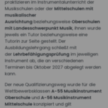
praktizieren im Instrumentalunterricht der
Musikschulen oder der
Mittelschulen mit
musikalischer
Ausrichtung
beziehungsweise
Oberschulen
mit Landesschwerpunkt Musik
, ihnen wurde
jeweils ein Tutor beziehungsweise eine
Tutorin zur Seite gestellt. Der
Ausbildungslehrgang schließt mit
der
Lehrbefähigungsprüfung
im jeweiligen
Instrument ab, die an verschiedenen
Terminen bis Oktober 2027 abgelegt werden
kann.
Der neue Qualifizierungsweg wurde für die
Wettbewerbsklassen
A-55 Musikinstrument
Oberschule
und
A-56 Musikinstrument
Mittelschule
konzipiert und gilt