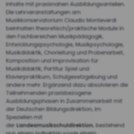
Inhalte mit praxisnahen Ausbildungsanteilen.
Die Lehrveranstaltungen am
Musikkonservatorium Claudio Monteverdi
beinhalten theoretisch/praktische Module in
den Fachbereichen Musikpädagogik,
Entwicklungspsychologie, Musikpsychologie,
Musikdidaktik, Chorleitung und Probenarbeit,
Komposition und Improvisation für
Musikdidaktik, Partitur Spiel und
Klavierpraktikum, Schulgesetzgebung und
andere mehr. Ergänzend dazu absolvieren die
Teilnehmenden praxisbezogene
Ausbildungsphasen in Zusammenarbeit mit
der Deutschen Bildungsdirektion, im
Speziellen mit
der
Landesmusikschuldirektion
, bestehend
aus einem indirekten sowie einem