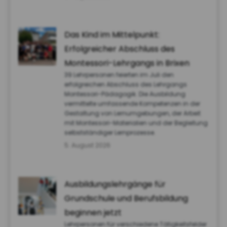
Das Kind im Mittelpunkt:
Erfolgreicher Abschluss des
Montessori-Lehrgangs in Brixen
39 Lehrpersonen feierten im Juli den
erfolgreichen Abschluss des Lehrgangs
Montessori-Pädagogik. Die Ausbildung
vermittelte umfassende Kompetenzen in der
Gestaltung von Lernumgebungen, der Arbeit
mit Montessori-Materialien und der Begleitung
selbstständiger Lernprozesse.
5. August 2026
Ausbildungslehrgänge für
Grundschule und Berufsbildung
beginnen jetzt
Lehrpersonen für verschiedene Tätigkeitsfelder