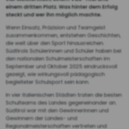
einem dritten Platz. Was hinter dem Erfolg
steckt und wer ihn möglich machte.
Wenn Einsatz, Präzision und Teamgeist
zusammenkommen, entstehen Geschichten,
die weit über den Sport hinausreichen.
Südtirols Schülerinnen und Schüler haben bei
den nationalen Schulmeisterschaften im
September und Oktober 2025 eindrucksvoll
gezeigt, wie wirkungsvoll pädagogisch
begleiteter Schulsport sein kann.
In vier italienischen Städten traten die besten
Schulteams des Landes gegeneinander an.
Südtirol war mit den Gewinnerinnen und
Gewinnern der Landes- und
Regionalmeisterschaften vertreten und