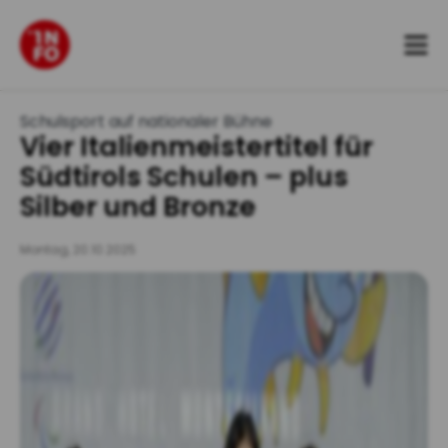
Zum
Inhalt
springen
Schulsport auf nationaler Bühne
Vier Italienmeistertitel für
Südtirols Schulen – plus
Silber und Bronze
Montag, 20.10.2025