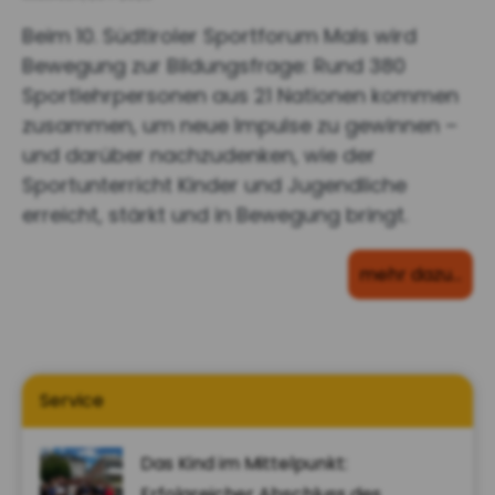
Beim 10. Südtiroler Sportforum Mals wird
Bewegung zur Bildungsfrage: Rund 380
Sportlehrpersonen aus 21 Nationen kommen
zusammen, um neue Impulse zu gewinnen –
und darüber nachzudenken, wie der
Sportunterricht Kinder und Jugendliche
erreicht, stärkt und in Bewegung bringt.
mehr dazu…
Service
Das Kind im Mittelpunkt:
Erfolgreicher Abschluss des