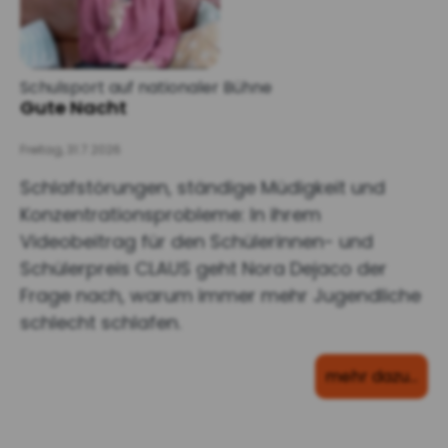
Schulsport auf nationaler Bühne
Gute Nacht
Freitag, 31.7.2026
Schlafstörungen, ständige Müdigkeit und
Konzentrationsprobleme: In ihrem
Videobeitrag für den Schülerinnen- und
Schülerpreis CLAUS geht Nora Dejaco der
Frage nach, warum immer mehr Jugendliche
schlecht schlafen.
mehr dazu…