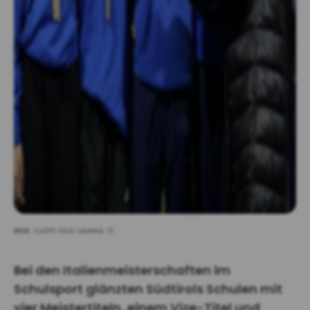
Bild:
Judith Mair
Lizenz:
©
Bei den Italienmeisterschaften im
Schulsport glänzten Südtirols Schulen mit
vier Meistertiteln, einem Vize-Titel und