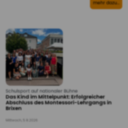
mehr dazu…
Schulsport auf nationaler Bühne
Das Kind im Mittelpunkt: Erfolgreicher
Abschluss des Montessori-Lehrgangs in
Brixen
Mittwoch, 5.8.2026