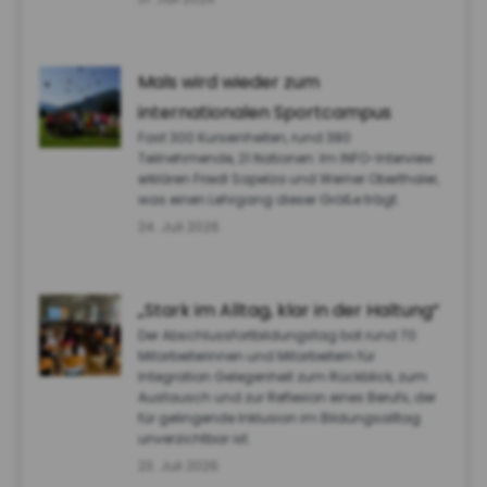
Mals wird wieder zum
internationalen Sportcampus
Fast 300 Kurseinheiten, rund 380
Teilnehmende, 21 Nationen: Im INFO-Interview
erklären Friedl Sapelza und Werner Oberthaler,
was einen Lehrgang dieser Größe trägt.
24. Juli 2026
„Stark im Alltag, klar in der Haltung“
Der Abschlussfortbildungstag bot rund 70
Mitarbeiterinnen und Mitarbeitern für
Integration Gelegenheit zum Rückblick, zum
Austausch und zur Reflexion eines Berufs, der
für gelingende Inklusion im Bildungsalltag
unverzichtbar ist.
23. Juli 2026