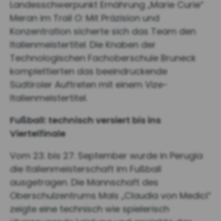
Landesschwerpunkt Ernährung „Marie Curie“
Meran im Trail O: Mit Präzision und
Konzentration sicherte sich das Team den
Italienmeistertitel. Die Knaben der
Technologischen Fachoberschule Bruneck
komplettierten das beeindruckende
Südtiroler Auftreten mit einem Vize-
Italienmeistertitel.
Fußball: technisch versiert bis ins
Viertelfinale
Vom 23. bis 27. September wurde in Perugia
die Italienmeisterschaft im Fußball
ausgetragen. Die Mannschaft des
Oberschulzentrums Mals „Claudia von Medici“
zeigte eine technisch wie spielerisch