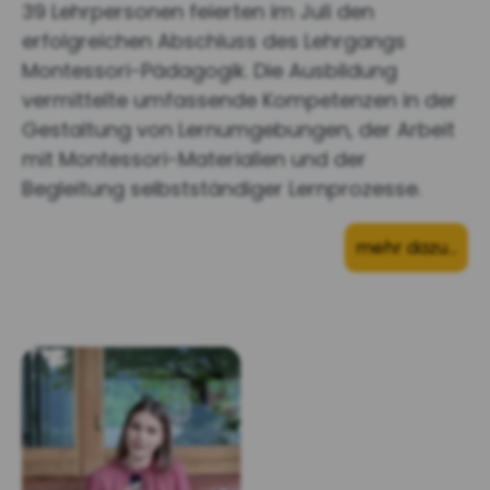
39 Lehrpersonen feierten im Juli den
erfolgreichen Abschluss des Lehrgangs
Montessori-Pädagogik. Die Ausbildung
vermittelte umfassende Kompetenzen in der
Gestaltung von Lernumgebungen, der Arbeit
mit Montessori-Materialien und der
Begleitung selbstständiger Lernprozesse.
mehr dazu…