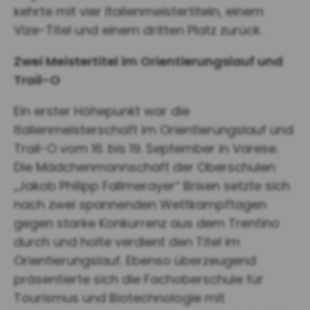
kehrte mit vier Italienmeistertiteln, einem
Vize-Titel und einem dritten Platz zurück.
Zwei Meistertitel im Orientierungslauf und
Trail-O
Ein erster Höhepunkt war die
Italienmeisterschaft im Orientierungslauf und
Trail-O vom 16. bis 19. September in Varese.
Die Mädchenmannschaft der Oberschulen
„Jakob Philipp Fallmerayer“ Brixen setzte sich
nach zwei spannenden Wettkampftagen
gegen starke Konkurrenz aus dem Trentino
durch und holte verdient den Titel im
Orientierungslauf. Ebenso überzeugend
präsentierte sich die Fachoberschule für
Tourismus und Biotechnologie mit