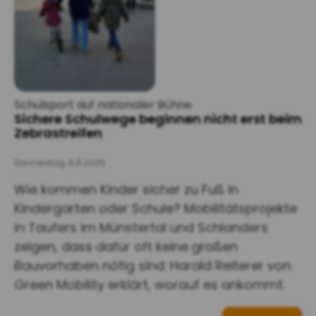
Schulsport auf nationaler Bühne
Sichere Schulwege beginnen nicht erst beim
Zebrastreifen
Donnerstag, 6.8.2026
Wie kommen Kinder sicher zu Fuß in
Kindergarten oder Schule? Mobilitätsprojekte
in Taufers im Münstertal und Schlanders
zeigen, dass dafür oft keine großen
Bauvorhaben nötig sind. Harald Reiterer von
Green Mobility erklärt, worauf es ankommt.