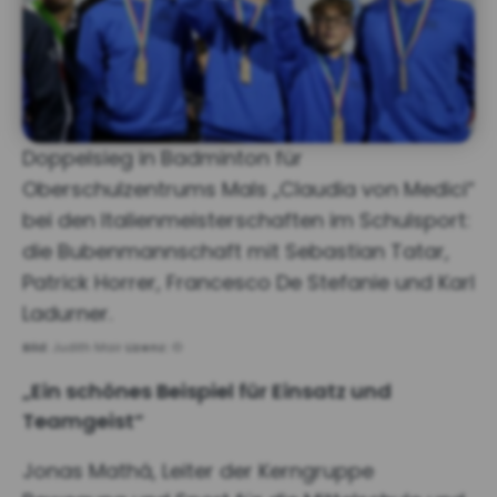
Doppelsieg in Badminton für
Oberschulzentrums Mals „Claudia von Medici“
bei den Italienmeisterschaften im Schulsport:
die Bubenmannschaft mit Sebastian Tatar,
Patrick Horrer, Francesco De Stefanie und Karl
Ladurner.
Bild:
Judith Mair
Lizenz:
©
„Ein schönes Beispiel für Einsatz und
Teamgeist“
Jonas Mathá, Leiter der Kerngruppe