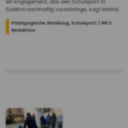
ein Engagement, das den Schulsport in
Südtirol nachhaltig voranbringe, sagt Mathá.
Pädagogische Abteilung, Schulsport / INFO
Redaktion