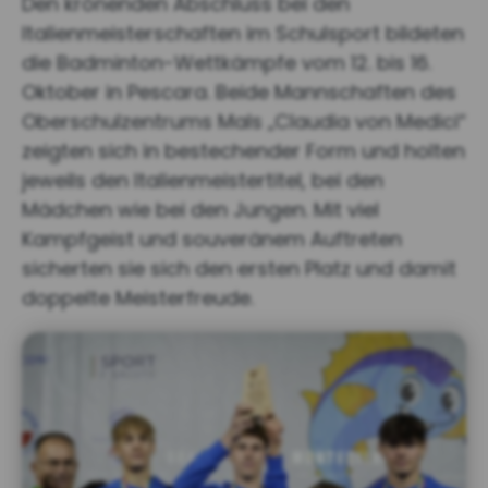
Den krönenden Abschluss bei den
Italienmeisterschaften im Schulsport bildeten
die Badminton-Wettkämpfe vom 12. bis 16.
Oktober in Pescara. Beide Mannschaften des
Oberschulzentrums Mals „Claudia von Medici“
zeigten sich in bestechender Form und holten
jeweils den Italienmeistertitel, bei den
Mädchen wie bei den Jungen. Mit viel
Kampfgeist und souveränem Auftreten
sicherten sie sich den ersten Platz und damit
doppelte Meisterfreude.