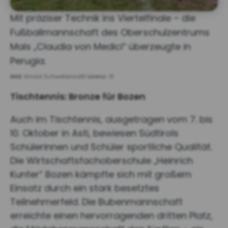
Mit präziser Technik ins Viertelfinale – die
Fußballmannschaft des Oberschulzentrums
Mals „Claudia von Medici“ überzeugte in
Perugia.
Bild:
Arnold Schwellensattl
Lizenz:
©
Tischtennis: Bronze für Bozen
Auch im Tischtennis, ausgetragen vom 7. bis
10. Oktober in Asti, bewiesen Südtirols
Schülerinnen und Schüler sportliche Qualität.
Die Wirtschaftsfachoberschule „Heinrich
Kunter“ Bozen kämpfte sich mit großem
Einsatz durch ein stark besetztes
Teilnehmerfeld. Die Bubenmannschaft
erreichte einen hervorragenden dritten Platz,