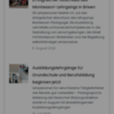
Montessori-Lehrgangs in Brixen
39 Lehrpersonen feierten im Juli den
erfolgreichen Abschluss des Lehrgangs
Montessori-Pädagogik. Die Ausbildung
vermittelte umfassende Kompetenzen in der
Gestaltung von Lernumgebungen, der Arbeit
mit Montessori-Materialien und der Begleitung
selbstständiger Lernprozesse.
5. August 2026
Ausbildungslehrgänge für
Grundschule und Berufsbildung
beginnen jetzt
Lehrpersonen für verschiedene Tätigkeitsfelder
des Berufes gut vorbereiten – Pädagogische
Abteilung der Deutschen Bildungsdirektion
startet im August mit lehrbefähigenden
Ausbildungslehrgängen
31. Juli 2026