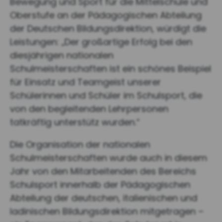
Bewegung und Sport für die Mittelschule und
Oberstufe an der Pädagogischen Abteilung
der Deutschen Bildungsdirektion, würdigt die
Leistungen: „Der großartige Erfolg bei den
diesjährigen nationalen
Schulmeisterschaften ist ein schönes Beispiel
für Einsatz und Teamgeist unserer
Schülerinnen und Schüler im Schulsport, die
von den begleitenden Lehrpersonen
tatkräftig unterstütz wurden.“
Die Organisation der nationalen
Schulmeisterschaften wurde auch in diesem
Jahr von den Mitarbeitenden des Bereichs
Schulsport innerhalb der Pädagogischen
Abteilung der deutschen, italienischen und
ladinischen Bildungsdirektion mitgetragen –