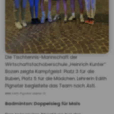
Die Tischtennis-Mannschaft der
Wirtschaftsfachoberschule „Heinrich Kunter“
Bozen zeigte Kampfgeist: Platz 3 für die
Buben, Platz 5 für die Mädchen. Lehrerin Edith
Pigneter begleitete das Team nach Asti.
Bild:
Edith Pigneter
Lizenz:
©
Badminton: Doppelsieg für Mals