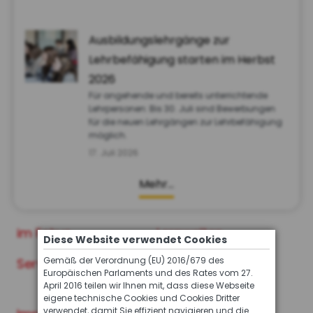
Ausbildungslehrgänge zur
Lehrbefähigung starten im Herbst
2026
Für angehende und bereits unterrichtende
Lehrpersonen: Bis 30. Juli sind Bewerbungen
für die neuen Lehrgängen zur Lehrbefähigung
möglich.
17. Juli 2026
Mehr…
im Fokus
Lernwelten
Diese Website verwendet Cookies
Gemäß der Verordnung (EU) 2016/679 des
Service
Archiv der INFO
Europäischen Parlaments und des Rates vom 27.
Ausgaben
April 2016 teilen wir Ihnen mit, dass diese Webseite
eigene technische Cookies und Cookies Dritter
verwendet, damit Sie effizient navigieren und die