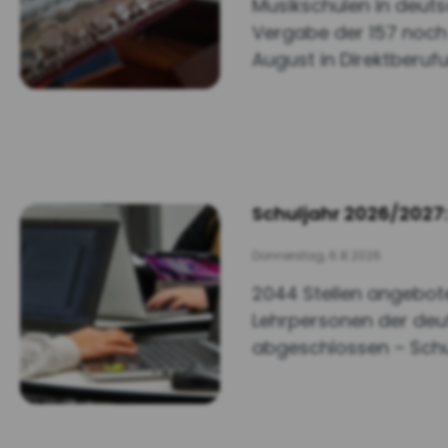
Musikschulen in deuts
Vergabe der 157 noch f
August in Direktberuf
Schuljahr 2026/2027:
Donnerstag, 6.8.2026
2044 Stellen angebote
Lehrpersonen der deu
abgeschlossen – Schul