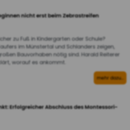
ginnen nicht erst beim Zebrastreifen
her zu Fuß in Kindergarten oder Schule?
 Taufers im Münstertal und Schlanders zeigen,
großen Bauvorhaben nötig sind. Harald Reiterer
klärt, worauf es ankommt.
mehr dazu…
nkt: Erfolgreicher Abschluss des Montessori-