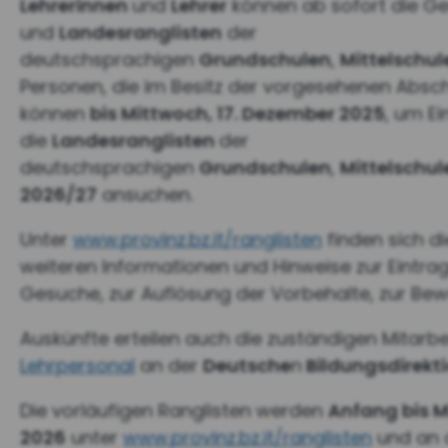
Lehrerinnen
und
Lehrer
können ab sofort die Ge
und
Landesranglisten
der
deutschsprachigen
Grundschulen
,
Mittelschul
Personen, die im Besitz der vorgesehenen Abs
können
bis Mittwoch, 17. Dezember 2025
, um Ei
die
Landesranglisten
der
deutschsprachigen
Grundschulen
,
Mittelschul
2026/27
ansuchen.
Unter
www.provinz.bz.it/ranglisten
finden sich d
weiteren Informationen und Hinweise zur Eintragu
Gesuche, zur Auflösung der Vorbehalte, zur Bew
Auskünfte erteilen auch die zuständigen Mitarb
Lehrpersonal
an der
Deutsche
n
Bildungsdirekt
Die vorläufigen Ranglisten werden
Anfang bis M
2026
unter
www.provinz.bz.it/ranglisten
und an 