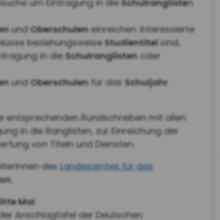
suche um Eintragung in die
Schulrangliste
n
en
und
Oberschulen
einreichen. Interessierte
chlüsse beziehungsweise
Studientitel
sind,
ntragung in die
Schulranglisten
oder
en
und
Oberschulen
für das
Schuljahr
ie entsprechenden Rundschreiben mit allen
ng in die Ranglisten, zur Einreichung der
ertung von Titeln und Diensten.
eiterinnen des
Landesamtes für das
ion
.
itte Mai
der Anschlagtafel der Deutschen