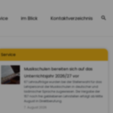
vice
im Blick
Kontaktverzeichnis
Service
Musikschulen bereiten sich auf das
Unterrichtsjahr 2026/27 vor
67 Lehraufträge wurden bei der Stellenwahl für das
Lehrpersonal der Musikschulen in deutscher und
ladinischer Sprache zugewiesen. Die Vergabe der
157 noch frei gebliebenen Lehrstellen erfolgt ab Mitte
August in Direktberufung.
7. August 2026