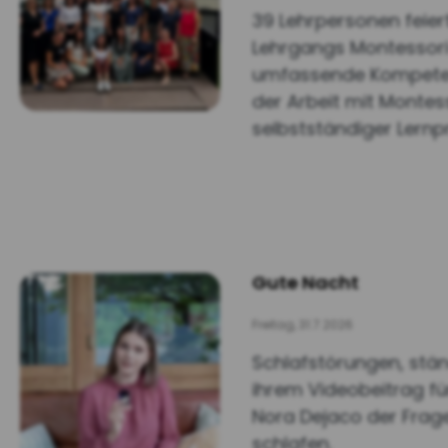
39 Lehrpersonen feier
Lehrgangs Montessori
umfassende Kompeten
der Arbeit mit Montes
selbstständiger Lernp
Gute Nacht
Freitag, 31.7.2026
Schlafstörungen, stän
ihrem Videobeitrag fü
Nora Dejaco der Frag
schlafen.