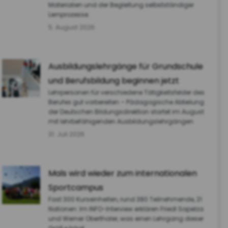
Materialien und der Begleitung selbstständiger
Lernprozesse.
5. August 2026
Ausbildungslehrgänge für Grundschule
und Berufsbildung beginnen jetzt
Lehrpersonen für verschiedene Tätigkeitsfelder des
Berufes gut vorbereiten – Pädagogische Abteilung
der Deutschen Bildungsdirektion startet im August
mit lehrbefähigenden Ausbildungslehrgängen
31. Juli 2026
Mals wird wieder zum internationalen
Sportcampus
Fast 300 Kurseinheiten, rund 380 Teilnehmende, 21
Nationen: Im INFO-Interview erklären Friedl Sapelza
und Werner Oberthaler, was einen Lehrgang dieser