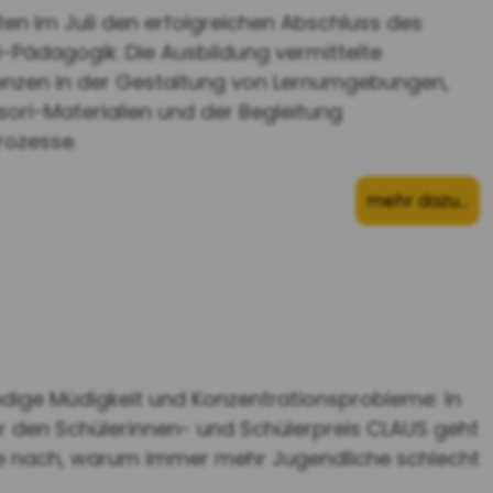
ten im Juli den erfolgreichen Abschluss des
-Pädagogik. Die Ausbildung vermittelte
zen in der Gestaltung von Lernumgebungen,
sori-Materialien und der Begleitung
rozesse.
mehr dazu…
dige Müdigkeit und Konzentrationsprobleme: In
r den Schülerinnen- und Schülerpreis CLAUS geht
e nach, warum immer mehr Jugendliche schlecht