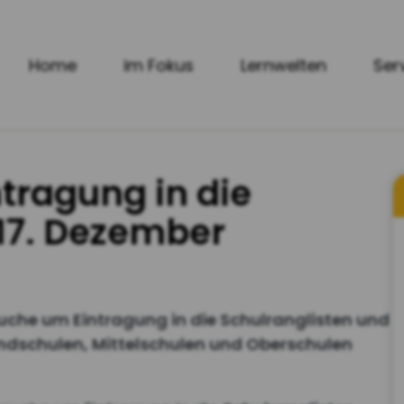
Home
im Fokus
Lernwelten
Ser
ntragung in die
 17. Dezember
uche um Eintragung in die Schulranglisten und
ndschulen, Mittelschulen und Oberschulen