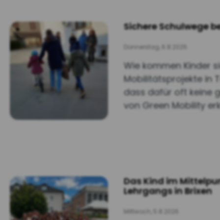
Sichere Schulwege be
Donnerstag, 6.8.2026
Wie kommen Kinder sic
Mobilitätsprojekte in
dass dafür oft keine 
von Green Mobility er
Das Kind im Mittelpu
Lehrgangs in Brixen
Mittwoch, 5.8.2026