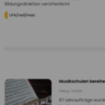
Bildungsdirektion veröffentlicht.
LPA/red/mac
Musikschulen bereite
Freitag, 7.8.2026
67 Lehraufträge wurde