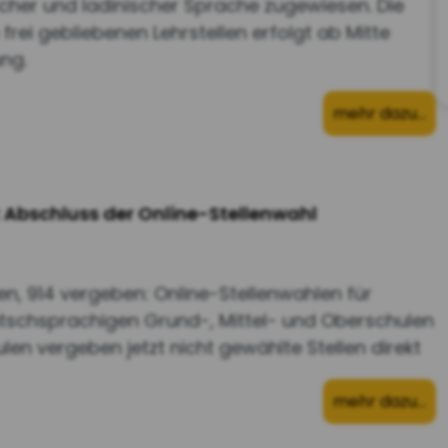
cher und ladinischer Sprache zugewiesen. Die
rei gebliebenen Lehrstellen erfolgt ab Mitte
ung.
mehr dazu…
 Abschluss der Online-Stellenwahl
n, 914 vergeben: Online-Stellenwahlen für
tschsprachigen Grund-, Mittel- und Oberschulen
en vergeben jetzt nicht gewählte Stellen direkt
mehr dazu…