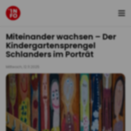
Zum
Inhalt
springen
Miteinander wachsen – Der
Kindergartensprengel
Schlanders im Porträt
Mittwoch, 12.11.2025