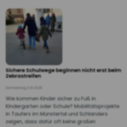
Sichere Schulwege beginnen nicht erst beim
Zebrastreifen
Donnerstag, 6.8.2026
Wie kommen Kinder sicher zu Fuß in
Kindergarten oder Schule? Mobilitätsprojekte
in Taufers im Münstertal und Schlanders
zeigen, dass dafür oft keine großen