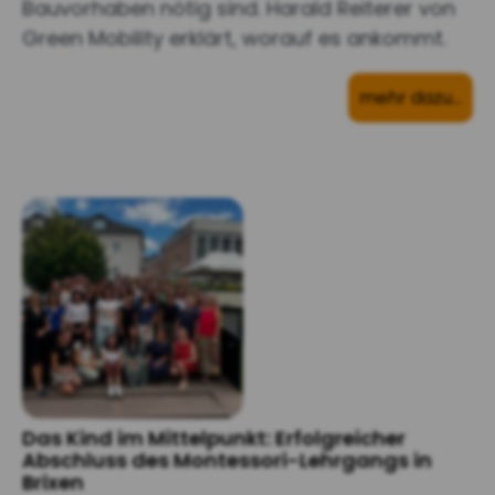
Bauvorhaben nötig sind. Harald Reiterer von
Green Mobility erklärt, worauf es ankommt.
mehr dazu…
Das Kind im Mittelpunkt: Erfolgreicher
Abschluss des Montessori-Lehrgangs in
Brixen