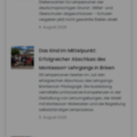
Stellenwahlen für Lehrpersonen der
deutschsprachigen Grund-, Mittel- und
Oberschulen abgeschlossen – Schulen
vergeben jetzt nicht gewählte Stellen direkt
6. August 2026
Das Kind im Mittelpunkt:
Erfolgreicher Abschluss des
Montessori-Lehrgangs in Brixen
39 Lehrpersonen feierten im Juli den
erfolgreichen Abschluss des Lehrgangs
Montessori-Pädagogik. Die Ausbildung
vermittelte umfassende Kompetenzen in der
Gestaltung von Lernumgebungen, der Arbeit
mit Montessori-Materialien und der Begleitung
selbstständiger Lernprozesse.
5. August 2026