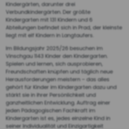
Kindergärten, darunter drei
Verbundkindergärten. Der größte
Kindergarten mit 131 Kindern und 6
Abteilungen befindet sich in Prad, der kleinste
liegt mit elf Kindern in Langtaufers.
Im Bildungsjahr 2025/26 besuchen im
Vinschgau 1143 Kinder den Kindergarten.
Spielen und lernen, sich ausprobieren,
Freundschaften knüpfen und täglich neue
Herausforderungen meistern – das alles
gehört für Kinder im Kindergarten dazu und
stärkt sie in ihrer Persönlichkeit und
ganzheitlichen Entwicklung. Auftrag einer
jeden Pädagogischen Fachkraft im
Kindergarten ist es, jedes einzelne Kind in
seiner Individualität und Einzigartigkeit