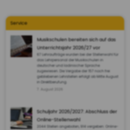
Service
Musikschulen bereiten sich auf das
Unterrichtsjahr 2026/27 vor
67 Lehraufträge wurden bei der Stellenwahl für
das Lehrpersonal der Musikschulen in
deutscher und ladinischer Sprache
zugewiesen. Die Vergabe der 157 noch frei
gebliebenen Lehrstellen erfolgt ab Mitte August
in Direktberufung.
7. August 2026
Schuljahr 2026/2027: Abschluss der
Online-Stellenwahl
2044 Stellen angeboten, 914 vergeben: Online-