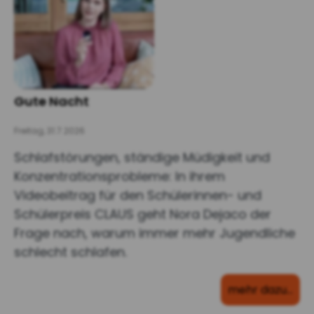
Gute Nacht
Freitag, 31.7.2026
Schlafstörungen, ständige Müdigkeit und
Konzentrationsprobleme: In ihrem
Videobeitrag für den Schülerinnen- und
Schülerpreis CLAUS geht Nora Dejaco der
Frage nach, warum immer mehr Jugendliche
schlecht schlafen.
mehr dazu…