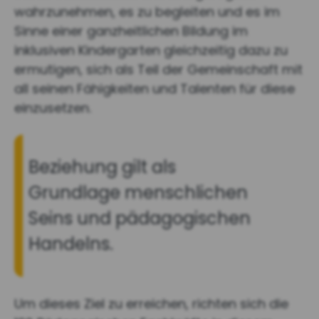
wahrzunehmen, es zu begleiten und es im
Sinne einer ganzheitlichen Bildung im
inklusiven Kindergarten gleichzeitig dazu zu
ermutigen, sich als Teil der Gemeinschaft mit
all seinen Fähigkeiten und Talenten für diese
einzusetzen.
Beziehung gilt als
Grundlage menschlichen
Seins und pädagogischen
Handelns.
Um dieses Ziel zu erreichen, richten sich die