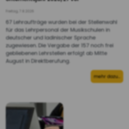
Freitag, 7.8.2026
67 Lehraufträge wurden bei der Stellenwahl
für das Lehrpersonal der Musikschulen in
deutscher und ladinischer Sprache
zugewiesen. Die Vergabe der 157 noch frei
gebliebenen Lehrstellen erfolgt ab Mitte
August in Direktberufung.
mehr dazu…