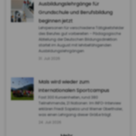
Ausbildungslehrgänge für
Grundschule und Berufsbildung
beginnen jetzt
Lehrpersonen für verschiedene Tätigkeitsfelder
des Berufes gut vorbereiten – Pädagogische
Abteilung der Deutschen Bildungsdirektion
startet im August mit lehrbefähigenden
Ausbildungslehrgängen
31. Juli 2026
Mals wird wieder zum
internationalen Sportcampus
Fast 300 Kurseinheiten, rund 380
Teilnehmende, 21 Nationen: Im INFO-Interview
erklären Friedl Sapelza und Werner Oberthaler,
was einen Lehrgang dieser Größe trägt.
24. Juli 2026
Mehr…