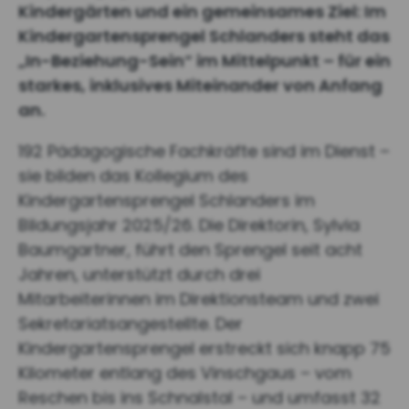
Kindergärten und ein gemeinsames Ziel: Im
Kindergartensprengel Schlanders steht das
„In-Beziehung-Sein“ im Mittelpunkt – für ein
starkes, inklusives Miteinander von Anfang
an.
192 Pädagogische Fachkräfte sind im Dienst –
sie bilden das Kollegium des
Kindergartensprengel Schlanders im
Bildungsjahr 2025/26. Die Direktorin, Sylvia
Baumgartner, führt den Sprengel seit acht
Jahren, unterstützt durch drei
Mitarbeiterinnen im Direktionsteam und zwei
Sekretariatsangestellte. Der
Kindergartensprengel erstreckt sich knapp 75
Kilometer entlang des Vinschgaus – vom
Reschen bis ins Schnalstal – und umfasst 32