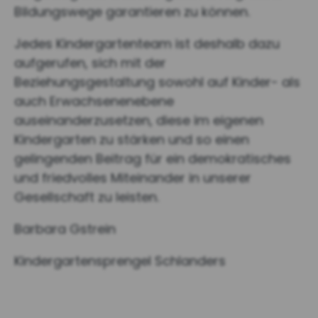
Bildungswege garantieren zu können.
Jedes Kindergartenteam ist deshalb dazu
aufgerufen, sich mit der
Beziehungsgestaltung sowohl auf Kinder- als
auch Erwachsenenebene
auseinanderzusetzen, diese im eigenen
Kindergarten zu stärken und so einen
gelingenden Beitrag für ein demokratisches
und friedvolles Miteinander in unserer
Gesellschaft zu leisten.
Barbara Gstrein
Kindergartensprengel Schlanders