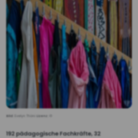
Bild:
Evelyn Thöni
Lizenz:
©
192 pädagogische Fachkräfte, 32