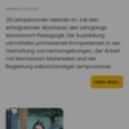
Mittwoch, 5.8.2026
39 Lehrpersonen feierten im Juli den
erfolgreichen Abschluss des Lehrgangs
Montessori-Pädagogik. Die Ausbildung
vermittelte umfassende Kompetenzen in der
Gestaltung von Lernumgebungen, der Arbeit
mit Montessori-Materialien und der
Begleitung selbstständiger Lernprozesse.
mehr dazu…