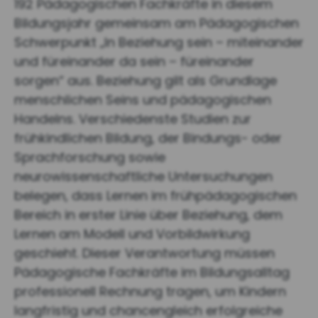
192 Pädagogischen Fachkräfte in diesem
Bildungsjahr gemeinsam am Pädagogischen
Schwerpunkt „In Beziehung sein – miteinander
und füreinander da sein – füreinander
sorgen“ aus. Beziehung gilt als Grundlage
menschlichen Seins und pädagogischen
Handelns. Verschiedenste Studien zur
frühkindlichen Bildung, der Bindungs- oder
Sprachforschung sowie
neurowissenschaftliche Untersuchungen
belegen, dass Lernen im frühpädagogischen
Bereich in erster Linie über Beziehung, dem
Lernen am Modell und Vorbildwirkung
geschieht. Dieser Verantwortung müssen
Pädagogische Fachkräfte im Bildungsalltag
professionell Rechnung tragen, um Kindern
langfristig und chancengleich erfolgreiche