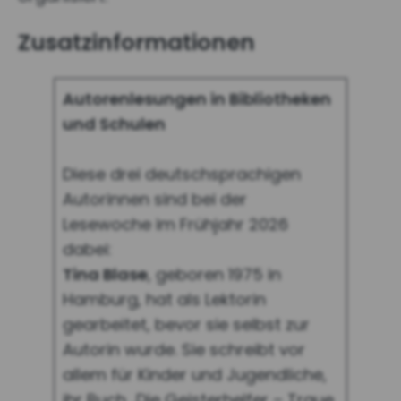
Zusatzinformationen
Autorenlesungen in Bibliotheken
und Schulen
Diese drei deutschsprachigen
Autorinnen sind bei der
Lesewoche im Frühjahr 2026
dabei:
Tina Blase
, geboren 1975 in
Hamburg, hat als Lektorin
gearbeitet, bevor sie selbst zur
Autorin wurde. Sie schreibt vor
allem für Kinder und Jugendliche,
ihr Buch „Die Geisterhelfer – Traue