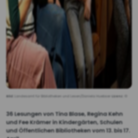
Bild:
Landesamt für Bibliotheken und Lesen/Daniela Huebser
Lizenz:
©
36 Lesungen von Tina Blase, Regina Kehn
und Fee Krämer in Kindergärten, Schulen
und Öffentlichen Bibliotheken vom 13. bis 17.