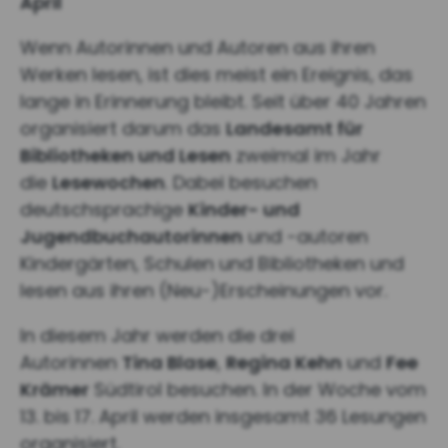
April
Wenn Autorinnen und Autoren aus ihren
Werken lesen, ist dies meist ein Ereignis, das
lange in Erinnerung bleibt. Seit über 40 Jahren
organisiert darum das
Landesamt für
Bibliotheken und Lesen
zweimal im Jahr
die
Lesewochen
. Dabei besuchen
deutschsprachige
Kinder- und
Jugendbuchautorinnen
und -autoren
Kindergärten, Schulen und Bibliotheken und
lesen aus ihren (Neu-)Erscheinungen vor.
In diesem Jahr werden die drei
Autorinnen
Tina Blase
,
Regina Kehn
und
Fee
Krämer
Südtirol besuchen. In der Woche vom
13. bis 17. April werden insgesamt 36 Lesungen
organisiert.