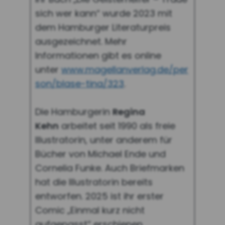
sich wer kann“ wurde 2023 mit
dem Hamburger Literaturpreis
ausgezeichnet. Mehr
Informationen gibt es online
unter
www.magellanverlag.de/per
son/blase-tina/323
.
Die Hamburgerin
Regina
Kehn
arbeitet seit 1990 als freie
Illustratorin, unter anderem für
Bücher von Michael Ende und
Cornelia Funke. Auch Briefmarken
hat die Illustratorin bereits
entworfen. 2025 ist ihr erster
Comic „Einmal kurz nicht
aufgepasst“ erschienen.