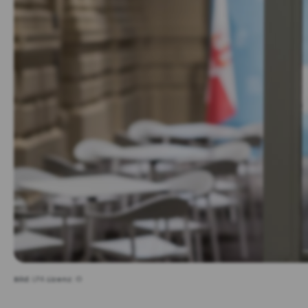
Bild:
LPA
Lizenz:
©