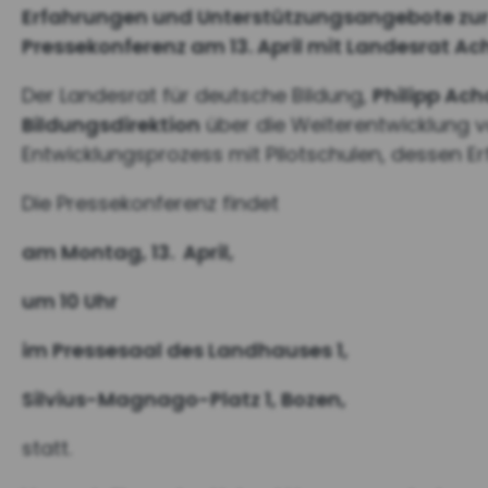
Erfahrungen und Unterstützungsangebote zur i
Pressekonferenz am 13. April mit Landesrat 
Der Landesrat für deutsche Bildung,
Philipp A
Bildungsdirektion
über die Weiterentwicklung von
Entwicklungsprozess mit Pilotschulen, dessen E
Die Pressekonferenz findet
am Montag, 13. April,
um 10 Uhr
im Pressesaal des Landhauses 1,
Silvius-Magnago-Platz 1, Bozen,
statt.