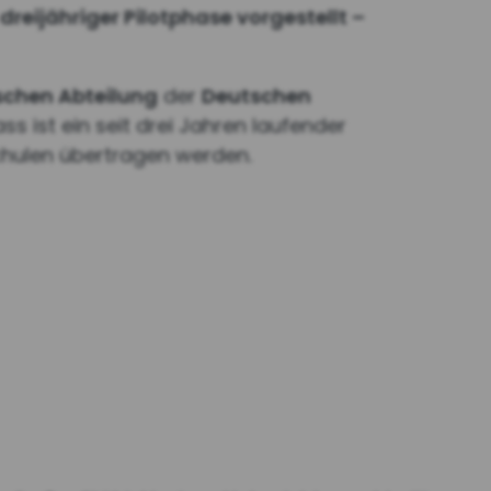
eijähriger Pilotphase vorgestellt –
chen Abteilung
der
Deutschen
s ist ein seit drei Jahren laufender
Schulen übertragen werden.