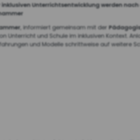
nklusiven Unterrichtsentwicklung werden nach dr
Achammer
chammer
, informiert gemeinsam mit der
Pädagogis
 Unterricht und Schule im inklusiven Kontext. Anlas
rfahrungen und Modelle schrittweise auf weitere 