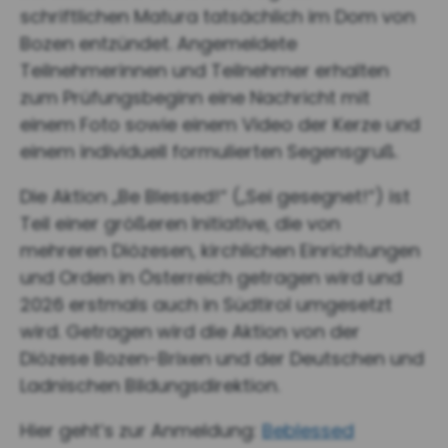
schriftlichen Matura tatsächlich im Dom von
Bozen entzündet. Angemeldete
Teilnehmerinnen und Teilnehmer erhalten
zum Prüfungsbeginn eine Nachricht mit
einem Foto sowie einem Video der Kerze und
einem individuell formulierten Segensgruß.
Die Aktion „Be Blessed!“ („Sei gesegnet!“) ist
Teil einer größeren Initiative, die von
mehreren Diözesen, kirchlichen Einrichtungen
und Orden in Österreich getragen wird und
2026 erstmals auch in Südtirol umgesetzt
wird. Getragen wird die Aktion von der
Diözese Bozen-Brixen und der Deutschen und
Ladnischen Bildungsdirektion.
Hier geht’s zur Anmeldung:
Beblessed