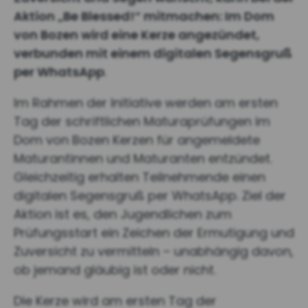
Aktion „Be Blessed!“ mitmachen: Im Dom
von Bozen wird eine Kerze angezündet,
verbunden mit einem digitalen Segensgruß
per WhatsApp
.
Im Rahmen der Initiative werden am ersten
Tag der schriftlichen Maturaprüfungen im
Dom von Bozen Kerzen für angemeldete
Maturantinnen und Maturanten entzündet.
Gleichzeitig erhalten Teilnehmende einen
digitalen Segensgruß per WhatsApp. Ziel der
Aktion ist es, den Jugendlichen zum
Prüfungsstart ein Zeichen der Ermutigung und
Zuversicht zu vermitteln – unabhängig davon,
ob jemand gläubig ist oder nicht.
Die Kerze wird am ersten Tag der