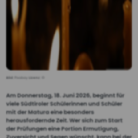
Bild:
Pixabay
Lizenz:
©
Am Donnerstag, 18. Juni 2026, beginnt für
viele Südtiroler Schülerinnen und Schüler
mit der Matura eine besonders
herausfordernde Zeit. Wer sich zum Start
der Prüfungen eine Portion Ermutigung,
Zuversicht und Segen wünscht, kann bei der