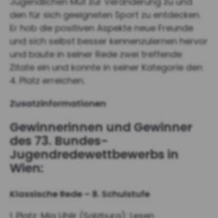
Jugendlichen Mut zur Veränderung zu und
den für sich geeigneten Sport zu entdecken.
Er hob die positiven Aspekte neue Freunde
und sich selbst besser kennenzulernen hervor
und baute in seiner Rede zwei treffende
Zitate ein und konnte in seiner Kategorie den
4. Platz erreichen.
Zusatzinformationen
Gewinnerinnen und Gewinner
des 73. Bundes-
Jugendredewettbewerbs in
Wien:
Klassische Rede – 8. Schulstufe
1. Platz: Mia Uhlir (Salzburg): Lesen