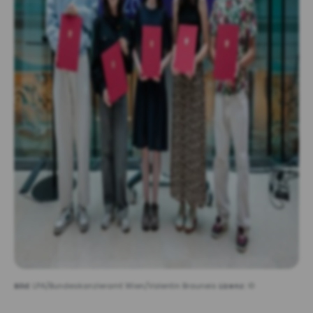
Bild:
LPA/Bundeskanzleramt Wien/Valentin Brauneis
Lizenz:
©