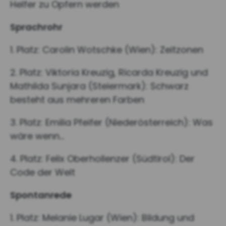
Helfer zu Opfern werden
Sprachrohr
1. Platz: Carolin Wotschke (Wien): Zeitzonen
2. Platz: Viktoria Kreuzig, Ricarda Kreuzig und
Mathilda Sunjara (Steiermark): Schwarz
besteht aus mehreren Farben
3. Platz: Emilia Pfeifer (Niederösterreich): Was
wäre wenn…
4. Platz: Felix Oberhollenzer (Südtirol): Der
Code der Welt
Spontanrede
1. Platz: Melanie Lugar (Wien): Bildung und