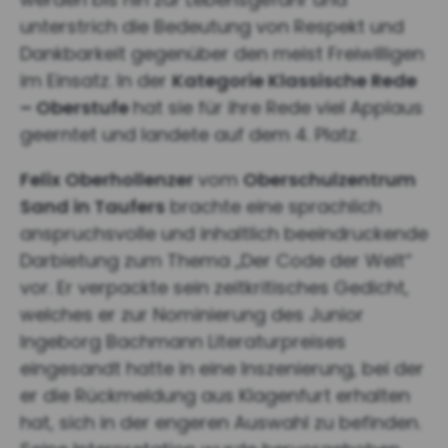
unterstrich die Bedeutung von Respekt und
Dankbarkeit gegenüber den meist Freiwilligen
im Einsatz. In der
Kategorie Klassische Rede
– Oberstufe
hat sie für ihre Rede viel Applaus
geerntet und landete auf dem 4. Platz.
Felix Oberhollenzer
vom
Oberschulzentrum
Sand in Taufers
brachte eine sprachlich
anspruchsvolle und inhaltlich beeindruckende
Darbietung zum Thema „Der Code der Welt“
vor. Er verpackte sein zeitkritisches Gedicht,
welches er zur Nominierung des Junior
Ingeborg Bachmann Literaturpreises
eingesandt hatte in eine Inszenierung, bei der
er die Rückmeldung aus Klagenfurt erhalten
hat, sich in der engeren Auswahl zu befinden.