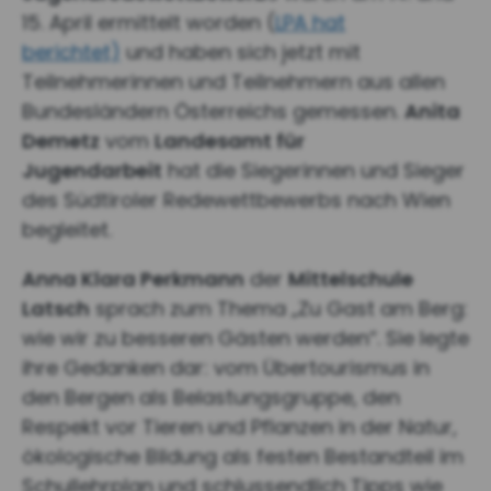
15. April ermittelt worden (
LPA hat
berichtet)
und haben sich jetzt mit
Teilnehmerinnen und Teilnehmern aus allen
Bundesländern Österreichs gemessen.
Anita
Demetz
vom
Landesamt für
Jugendarbeit
hat die Siegerinnen und Sieger
des Südtiroler Redewettbewerbs nach Wien
begleitet.
Anna Klara Perkmann
der
Mittelschule
Latsch
sprach zum Thema „Zu Gast am Berg:
wie wir zu besseren Gästen werden“. Sie legte
ihre Gedanken dar: vom Übertourismus in
den Bergen als Belastungsgruppe, den
Respekt vor Tieren und Pflanzen in der Natur,
ökologische Bildung als festen Bestandteil im
Schullehrplan und schlussendlich Tipps wie