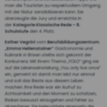
man die Touristen zu respektvollem Umgang
mit der Natur sensibilisieren kann. Sie
überzeugte die Jury und erreichte in
der
Kategorie Klassische Rede – 8.
Schulstufe
den 4. Platz.
Esther Vegrini
vom
Berufsbildungszentrum
„Emma Hellenstainer“
Gastronomie und
Kulinarik in Brixen stellte sich gekonnt der
Konkurrenz. Mit ihrem Thema „YOLO“ ging sie
auf die Lebenseinstellung „You only live once“
ein, gemeint ist damit man lebt nur einmal
und soll das Beste aus diesem Leben
machen. Ihre Rede war ein Aufruf zu
Achtsamkeit und den Moment zu schätzen,
Risiken bewusst einzugehen und Fehler zu
akzeptieren. Sie beleuchtete einerseits die