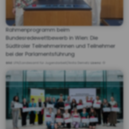
Rahmenprogramm beim
Bundesredewettbewerb in Wien: Die
Südtiroler Teilnehmerinnen und Teilnehmer
bei der Parlamentsführung
Bild:
LPA/Landesamt für Jugendarbeit/Anita Demetz
Lizenz:
©