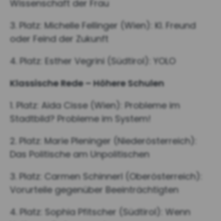
Wissenschaft der Frau
3. Platz: Michelle Fellinger (Wien): KI. Freund
oder Feind der Zukunft
4. Platz: Esther Vegrini (Südtirol): YOLO
Klassische Rede – Höhere Schulen
1. Platz: Aida Cisse (Wien): Probleme im
Stadtbild? Probleme im System!
2. Platz: Marie Pleninger (Niederösterreich):
Das Politische am Unpolitischen
3. Platz: Carmen Schinnerl (Oberösterreich):
Vorurteile gegenüber Beeinträchtigten
4. Platz: Sophia Pfitscher (Südtirol): Wenn