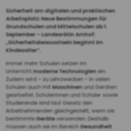
Sicherheit am digitalen und praktischen
Arbeitsplatz: Neue Bestimmungen für
Grundschulen und Mittelschulen ab 1.
September – Landesrätin Amhof:
„Sicherheitsbewusstsein beginnt im
Kindesalter“.
Immer mehr Schulen setzen im
Unterricht
moderne Technologien
ein.
Zudem wird – zu Lehrzwecken – in vielen
Schulen auch mit
Maschinen
und Geräten
gearbeitet. Schülerinnen und Schüler sowie
Studierende sind laut Gesetz den
Arbeitnehmenden gleichgestellt, wenn sie
bestimmte
Geräte
verwenden. Deshalb
müssen auch sie im Bereich
Gesundheit