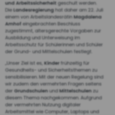
und
Arbeitssicherheit
geschult werden.
Die
Landesregierung
hat daher am 22. Juli
einem von Arbeitslandesrätin
Magdalena
Amhof
eingebrachten Beschluss
zugestimmt, altersgerechte Vorgaben zur
Ausbildung und Unterweisung im
Arbeitsschutz für Schülerinnen und Schüler
der Grund- und Mittelschulen festlegt.
„Unser Ziel ist es,
Kinder
frühzeitig für
Gesundheits- und Sicherheitsthemen zu
sensibilisieren. Mit der neuen Regelung sind
wir zudem den
vermehrten Fragen seitens
der
Grundschulen
und
Mittelschulen
zu
diesem Thema nachgekommen. Aufgrund
der vermehrten Nutzung digitaler
Arbeitsmittel wie Computer, Laptops und