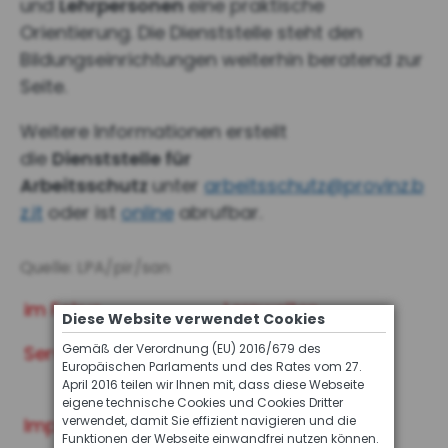
und
Lehrpersonen
eine praktische
Orientierung. Die Dienststelle steht den
Bildungseinrichtungen weiterhin beratend zur
Seite.
Weitere Informationen ersteilt
die
Dienststelle für
Arbeitsschutz
unter
arbeitsschutz@provinz.b
z.it
oder ist
online
abrufbar.
Quelle: LPA/pir/san
im Fokus
Lernwelten
Diese Website verwendet Cookies
Gemäß der Verordnung (EU) 2016/679 des
Service
Archiv der INFO
Europäischen Parlaments und des Rates vom 27.
Ausgaben
April 2016 teilen wir Ihnen mit, dass diese Webseite
eigene technische Cookies und Cookies Dritter
verwendet, damit Sie effizient navigieren und die
Impressum
Funktionen der Webseite einwandfrei nutzen können.