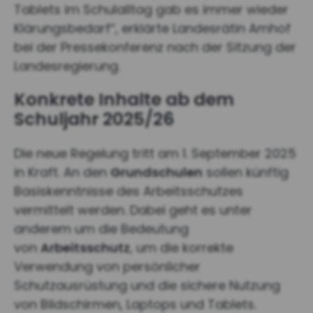
Tablets im Schulalltag gab es immer wieder
Klärungsbedarf“, erklärte Landesrätin Amhof
bei der Pressekonferenz nach der Sitzung der
Landesregierung.
Konkrete Inhalte ab dem
Schuljahr 2025/26
Die neue Regelung tritt am 1. September 2025
in Kraft. An den
Grundschulen
sollen künftig
Basiskenntnisse des Arbeitsschutzes
vermittelt werden. Dabei geht es unter
anderem um die Bedeutung
von
Arbeitsschutz
, um die korrekte
Verwendung von persönlicher
Schutzausrüstung und die sichere Nutzung
von Bildschirmen, Laptops und Tablets.