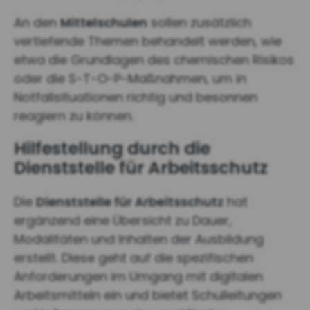
An den
Mittelschulen
sollen zusätzlich
vertiefende Themen behandelt werden, wie
etwa die Grundlagen des chemischen Risikos
oder die S-T-O-P-Maßnahmen, um in
Notfallsituationen richtig und besonnen
reagiern zu können.
Hilfestellung durch die
Dienststelle für Arbeitsschutz
Die
Dienststelle für Arbeitsschutz
hat
ergänzend eine Übersicht zu Dauer,
Modalitäten und Inhalten der Ausbildung
erstellt. Diese geht auf die spezifischen
Anforderungen im Umgang mit digitalen
Arbeitsmitteln ein und bietet Schulleitungen