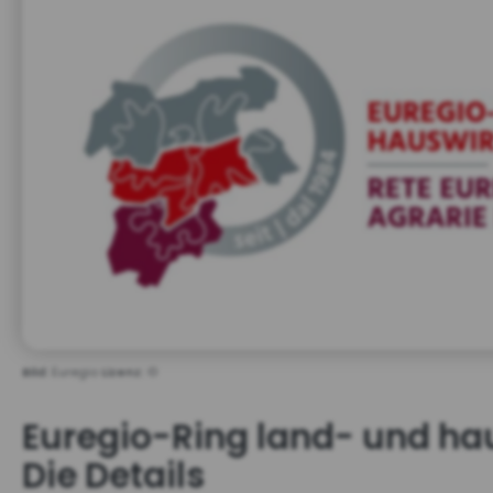
Bild:
Euregio
Lizenz:
©
Euregio-Ring land- und hau
Die Details