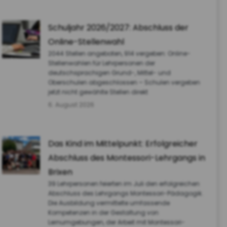
Schuljahr 2026/2027: Abschluss der
Online-Stellenwahl
2044 Stellen angeboten, 914 vergeben: Online-
Stellenwahlen für Lehrpersonen der
deutschsprachigen Grund-, Mittel- und
Oberschulen abgeschlossen – Schulen vergeben
jetzt nicht gewählte Stellen direkt
6. August 2026
Das Kind im Mittelpunkt: Erfolgreicher
Abschluss des Montessori-Lehrgangs in
Brixen
39 Lehrpersonen feierten im Juli den erfolgreichen
Abschluss des Lehrgangs Montessori-Pädagogik.
Die Ausbildung vermittelte umfassende
Kompetenzen in der Gestaltung von
Lernumgebungen, der Arbeit mit Montessori-