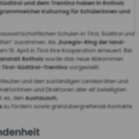
 Südtirol und dem Trentino haben in Rotholz
ogrammreicher Kulturtag für Schülerinnen und
auswirtschaftlichen Schulen in Tirol, Südtirol und
alten“ zusammen. Als „
Euregio-Ring der land-
m 15. April in Tirol ihre Kooperation erneuert: Bei
anstalt
Rotholz
wurde das neue Abkommen
 Tirol-Südtirol-Trentino
vorgestellt.
ptleuten und den zuständigen Landesräten und
ktorinnen und Direktoren aller elf beteiligten
st es, den
Austausch
,
e
zu fördern sowie grenzübergreifende Kontakte
ndenheit