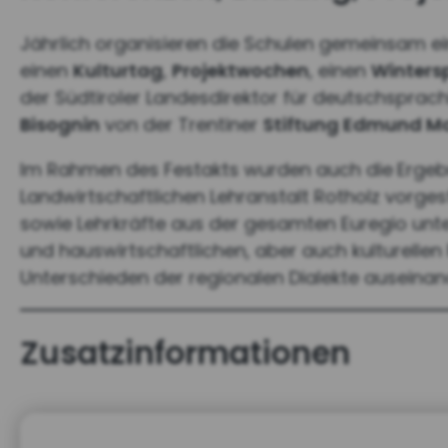
Jährlich organisieren die Schulen gemeinsam e
einen
Kulturtag
,
Projektwochen
, einen
Winters
der Südtiroler Landesdirektor für deutschsprac
Bisognin
von der Trentiner
Stiftung Edmund M
Im Rahmen des Festakts wurden auch die
Erge
Landwirtschaftlichen Lehranstalt Rotholz vorges
sowie Lehrkräfte aus der gesamten Euregio un
und hauswirtschaftlichen, aber auch kulturelle
Unterschieden der regionalen Dialekte auseinan
Zusatzinformationen