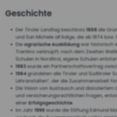
Geschichte
Der Tiroler Landtag beschloss
1868
die Grü
und San Michele all’Adige, die ab 1874 bzw.
Die
agrarische Ausbildung
war historisch 
Trentino verknüpft; nach dem Zweiten Weltk
Schulen in Nordtirol, eigene Schulen entst
1983
wurde ein Partnerschaftsvertrag zwisc
1984
gründeten alle Tiroler und Südtiroler 
Lehranstalten“, der die Zusammenarbeit för
Die Vision von Austausch und disloziertem 
und versicherungsrechtlichen Fragen, entwic
einer
Erfolgsgeschichte
.
Im Jahr
1996
wurde die Stiftung Edmund Ma